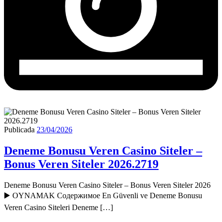
Publicada
23/04/2026
Deneme Bonusu Veren Casino Siteler –
Bonus Veren Siteler 2026.2719
Deneme Bonusu Veren Casino Siteler – Bonus Veren Siteler 2026
▶️ OYNAMAK Содержимое En Güvenli ve Deneme Bonusu
Veren Casino Siteleri Deneme […]