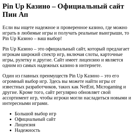
Pin Up Казино – Официальный сайт
Пин Ап
Если вы ищете надежное и проверенное казино, где можно
играть в любимые игры и получать реальные выигрыши, то
Pin Up Казино – ваш выбор!
Pin Up Казино – это официальный сайт, который предлагает
игрокам широкий спектр игр, включая слоты, карточные
игры, рулетку и другие. Сайт имеет лицензию и является
одним из самых надежных казино в интернете.
Один из главных преимуществ Pin Up Казино – это его
огромный выбор игр. Здесь вы можете найти игры от
известных разработчиков, таких как NetEnt, Microgaming и
другие. Кроме того, сайт регулярно обновляет свой
ассортимент игр, чтобы игроки могли насладиться новыми и
интересными играми.
Большой выбор игр
Официальный сайт
Лицензия
Надежность