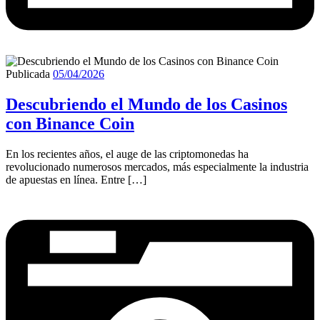
Publicada
05/04/2026
Descubriendo el Mundo de los Casinos
con Binance Coin
En los recientes años, el auge de las criptomonedas ha
revolucionado numerosos mercados, más especialmente la industria
de apuestas en línea. Entre […]