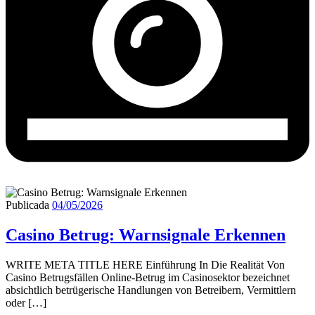
Publicada
04/05/2026
Casino Betrug: Warnsignale Erkennen
WRITE META TITLE HERE Einführung In Die Realität Von
Casino Betrugsfällen Online-Betrug im Casinosektor bezeichnet
absichtlich betrügerische Handlungen von Betreibern, Vermittlern
oder […]