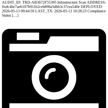
AUDIT_ID: TRD-AB3672F55395 Infrastructure Scan ADDRESS:
0xdc4be7aeb107b911b2ceb896a5dbb3c37cea540e DEPLOYED:
2026-05-13 09:44:59 LAST_TX: 2026-05-13 10:28:23 Compliance
Status […]