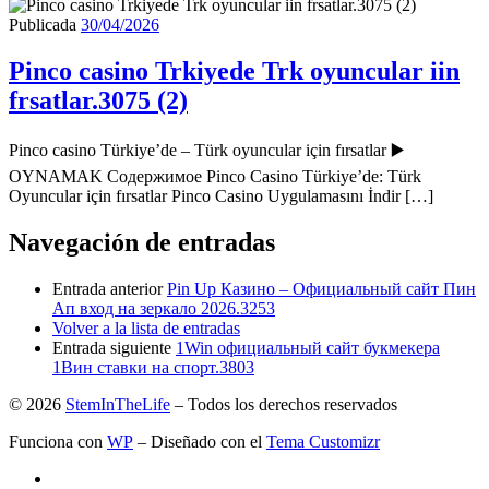
Publicada
30/04/2026
Pinco casino Trkiyede Trk oyuncular iin
frsatlar.3075 (2)
Pinco casino Türkiye’de – Türk oyuncular için fırsatlar ▶️
OYNAMAK Содержимое Pinco Casino Türkiye’de: Türk
Oyuncular için fırsatlar Pinco Casino Uygulamasını İndir […]
Navegación de entradas
Entrada anterior
Pin Up Казино – Официальный сайт Пин
Ап вход на зеркало 2026.3253
Volver a la lista de entradas
Entrada siguiente
1Win официальный сайт букмекера
1Вин ставки на спорт.3803
© 2026
StemInTheLife
– Todos los derechos reservados
Funciona con
WP
– Diseñado con el
Tema Customizr