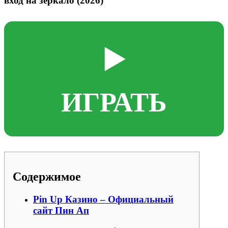
вход на зеркало (2026)
▶️
ИГРАТЬ
Содержимое
Pin Up Казино – Официальный
сайт Пин Ап