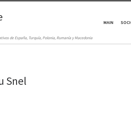
e
MAIN
SOCI
ativos de España, Turquía, Polonia, Rumanía y Macedonia
u Snel