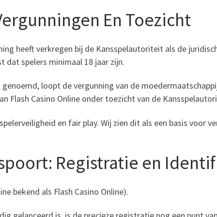
 Vergunningen En Toezicht
ng heeft verkregen bij de Kansspelautoriteit als de juridisch
 dat spelers minimaal 18 jaar zijn.
 genoemd, loopt de vergunning van de moedermaatschappij v
an Flash Casino Online onder toezicht van de Kansspelautori
spelerveiligheid en fair play. Wij zien dit als een basis voor
oort: Registratie en Identif
ine bekend als Flash Casino Online).
dig gelanceerd is, is de precieze registratie nog een punt v