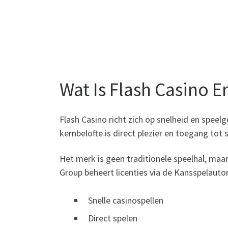
Wat Is Flash Casino
Flash Casino richt zich op snelheid en spe
kernbelofte is direct plezier en toegang tot 
Het merk is geen traditionele speelhal, ma
Group beheert licenties via de Kansspelauto
Snelle casinospellen
Direct spelen