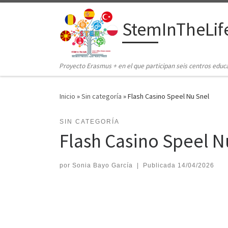
Saltar al contenido
StemInTheLif
Proyecto Erasmus + en el que participan seis centros educ
Inicio
»
Sin categoría
»
Flash Casino Speel Nu Snel
SIN CATEGORÍA
Flash Casino Speel N
por
Sonia Bayo García
|
Publicada
14/04/2026