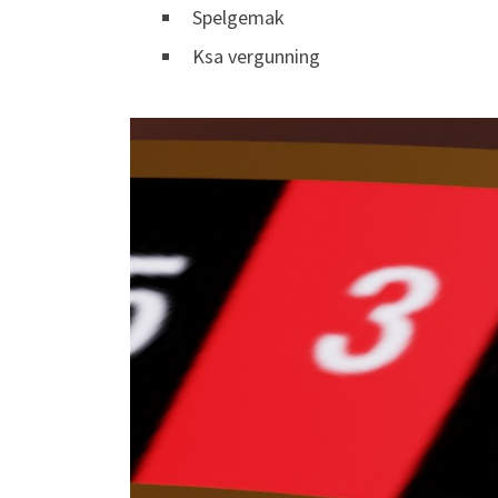
Spelgemak
Ksa vergunning