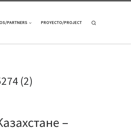
Search
OS/PARTNERS
PROYECTO/PROJECT
274 (2)
азахстане –