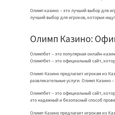
Олимп казино – это лучший выбор для иг
лучший выбор для игроков, которые ищут
Олимп Казино: Офи
Олимпбет – это популярная онлайн-казино
Олимпбет – это официальный сайт, котор
Олимп Казино предлагает игрокам из Каз
развлекательные услуги. Олимп Казино –
Олимпбет – это официальный сайт, котор
это надежный и безопасный способ прове
Олимп Казино предлагает игрокам из Каз