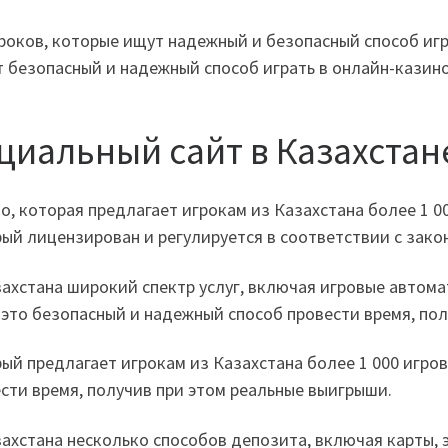
роков, которые ищут надежный и безопасный способ игр
 безопасный и надежный способ играть в онлайн-казино
циальный сайт в Казахстан
, которая предлагает игрокам из Казахстана более 1 00
ый лицензирован и регулируется в соответствии с зако
ахстана широкий спектр услуг, включая игровые автомат
 это безопасный и надежный способ провести время, по
ый предлагает игрокам из Казахстана более 1 000 игров
сти время, получив при этом реальные выигрыши.
ахстана несколько способов депозита, включая карты, 