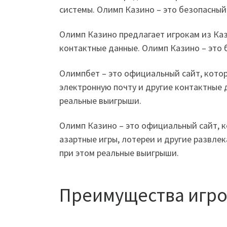
системы. Олимп Казино – это безопасный
Олимп Казино предлагает игрокам из Каз
контактные данные. Олимп Казино – это 
Олимпбет – это официальный сайт, котор
электронную почту и другие контактные 
реальные выигрыши.
Олимп Казино – это официальный сайт, к
азартные игры, лотереи и другие развле
при этом реальные выигрыши.
Преимущества игро