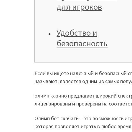
для игроков
Удобство и
безопасность
Если вы ищете надежный и безопасный спо
называют, является одним из самых попу
олимп казино
предлагает широкий спектр 
лицензированы и проверены на соответс
Олимп бет скачать – это возможность иг
которая позволяет играть в любое время