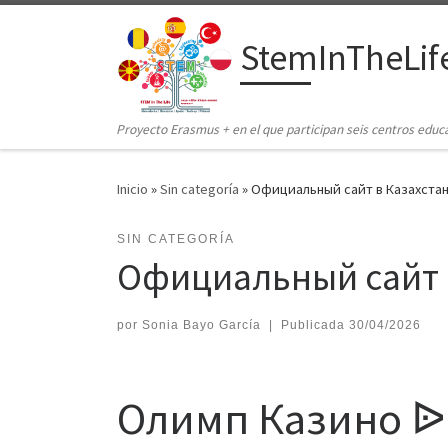
Saltar al contenido
StemInTheLif
Proyecto Erasmus + en el que participan seis centros educ
Inicio
»
Sin categoría
»
Официальный сайт в Казахстане
SIN CATEGORÍA
Официальный сайт в
por
Sonia Bayo García
|
Publicada
30/04/2026
Олимп Казино ᐉ 