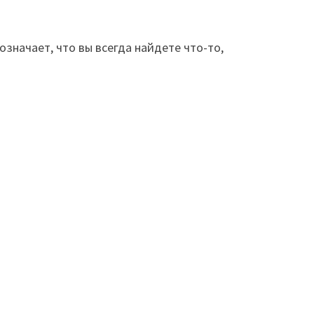
означает, что вы всегда найдете что-то,