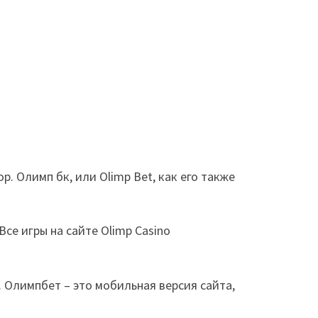
. Олимп бк, или Olimp Bet, как его также
Все игры на сайте Olimp Casino
 Олимпбет – это мобильная версия сайта,