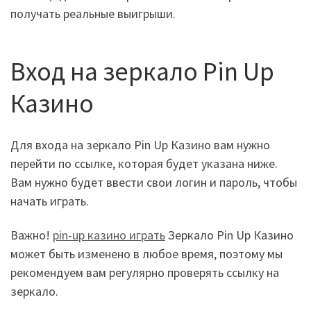
получать реальные выигрыши.
Вход на зеркало Pin Up
Казино
Для входа на зеркало Pin Up Казино вам нужно
перейти по ссылке, которая будет указана ниже.
Вам нужно будет ввести свои логин и пароль, чтобы
начать играть.
Важно!
pin-up казино играть
Зеркало Pin Up Казино
может быть изменено в любое время, поэтому мы
рекомендуем вам регулярно проверять ссылку на
зеркало.