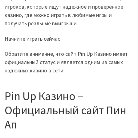
игроков, которые ищут надежное и проверенное
казино, где можно играть в любимые игры и
получать реальные выигрыши.
Начните играть сейчас!
Обратите внимание, что сайт Pin Up Казино имеет
официальный статус и является одним из самых
надежных казино в сети.
Pin Up Казино –
Официальный сайт Пин
Ап