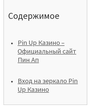
Содержимое
Pin Up Казино –
Официальный сайт
Пин Ап
Вход на зеркало Pin
Up Казино