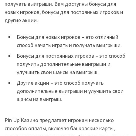
получать выигрыши. Вам доступны бонусы для
новых игроков, бонусы для постоянных игроков и
другие акции.
Бонусы для новых игроков – это отличный
способ начать играть и получать выигрыши.
Бонусы для постоянных игроков – это способ
получить дополнительные выигрыши и
улучшить свои шансы на выигрыш.
Другие акции – это способ получать
дополнительные выигрыши и улучшить свои
шансы на выигрыш.
Pin Up Казино предлагает игрокам несколько
способов оплаты, включая банковские карты,