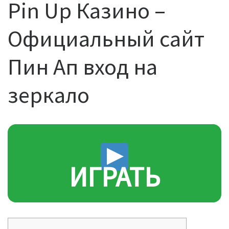
Pin Up Казино –
Официальный сайт
Пин Ап вход на
зеркало
ИГРАТЬ