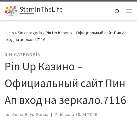
StemInTheLife
Saltar al contenido
Search
Me
Inicio
»
Sin categoría
»
Pin Up Казино – Официальный сайт Пин Ап
вход на зеркало.7116
SIN CATEGORÍA
Pin Up Казино –
Официальный сайт Пин
Ап вход на зеркало.7116
por
Sonia Bayo García
|
Publicada
30/04/2026