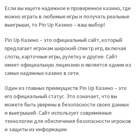
Если вы ищете надежное и проверенное казино, где
можно играть в любимые игры и получать реальные
выигрыши, то Pin Up Казино – ваш выбор!
Pin Up Казино – это официальный сайт, который
предлагает игрокам широкий спектр игр, включая
слоты, карточные игры, рулетку и другие. Сайт
имеет официальную лицензию и является одним из
самых надежных казино в сети.
Один из главных преимуществ Pin Up Казино – это
его официальный статус. Это означает, что вы
можете быть уверены в безопасности своих данных
и выигрышей. Сайт использует современные
технологии для обеспечения безопасности игроков
и защиты их информации.