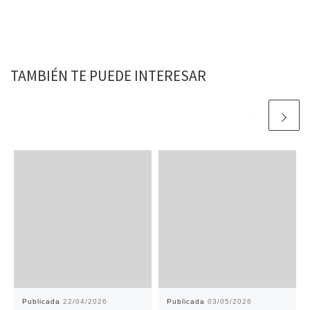
TAMBIÉN TE PUEDE INTERESAR
Publicada
22/04/2026
Publicada
03/05/2026