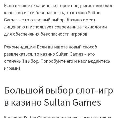
Если вы ищете казино, которое предлагает высокое
качество игр и безопасность, то казино Sultan
Games – это отличный выбор. Казино имеет
лицензию и использует современные технологии
для обеспечения безопасности игроков.
Рекомендация: Если вы ищете новый способ
развлекаться, то казино Sultan Games – это
отличный выбор. Попробуйте его и наслаждайтесь
играми!
Большой выбор слот-игр
в казино Sultan Games
В казино Sultan Games представлены игры от таких