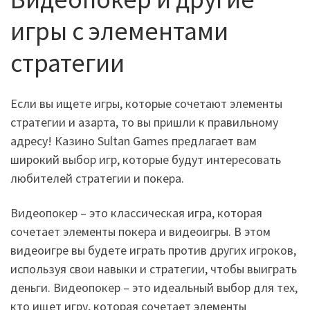
игры с элементами
стратегии
Если вы ищете игры, которые сочетают элементы
стратегии и азарта, то вы пришли к правильному
адресу! Казино Sultan Games предлагает вам
широкий выбор игр, которые будут интересовать
любителей стратегии и покера.
Видеопокер – это классическая игра, которая
сочетает элементы покера и видеоигры. В этом
видеоигре вы будете играть против других игроков,
используя свои навыки и стратегии, чтобы выиграть
деньги. Видеопокер – это идеальный выбор для тех,
кто ищет игру, которая сочетает элементы