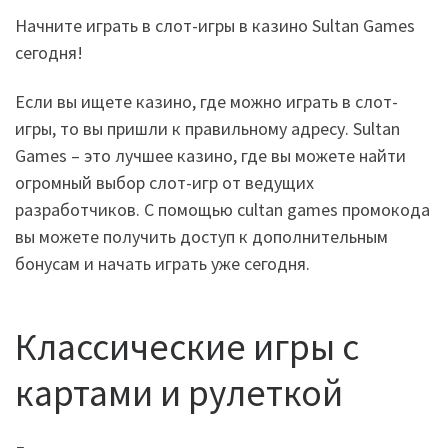
Начните играть в слот-игры в казино Sultan Games
сегодня!
Если вы ищете казино, где можно играть в слот-
игры, то вы пришли к правильному адресу. Sultan
Games – это лучшее казино, где вы можете найти
огромный выбор слот-игр от ведущих
разработчиков. С помощью сultan games промокода
вы можете получить доступ к дополнительным
бонусам и начать играть уже сегодня.
Классические игры с
картами и рулеткой