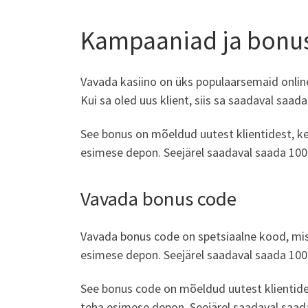
Kampaaniad ja bonus
Vavada kasiino on üks populaarsemaid onlin
Kui sa oled uus klient, siis sa saadaval saa
See bonus on mõeldud uutest klientidest, ke
esimese depon. Seejärel saadaval saada 100
Vavada bonus code
Vavada bonus code on spetsiaalne kood, mis 
esimese depon. Seejärel saadaval saada 100
See bonus code on mõeldud uutest klientides
teha esimese depon. Seejärel saadaval saad