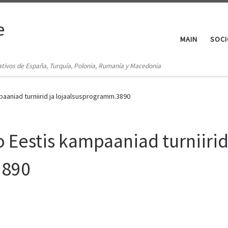
e
MAIN
SOCI
ativos de España, Turquía, Polonia, Rumanía y Macedonia
paaniad turniirid ja lojaalsusprogramm.3890
 Eestis kampaaniad turniirid
3890