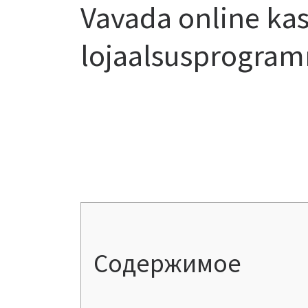
Vavada online kasi
lojaalsusprogra
Содержимое