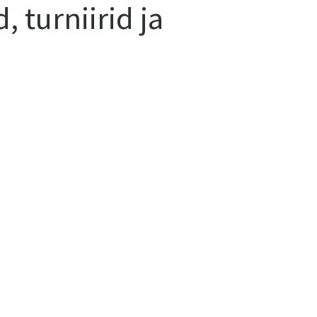
 turniirid ja