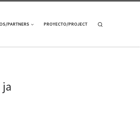
Search
OS/PARTNERS
PROYECTO/PROJECT
 ja