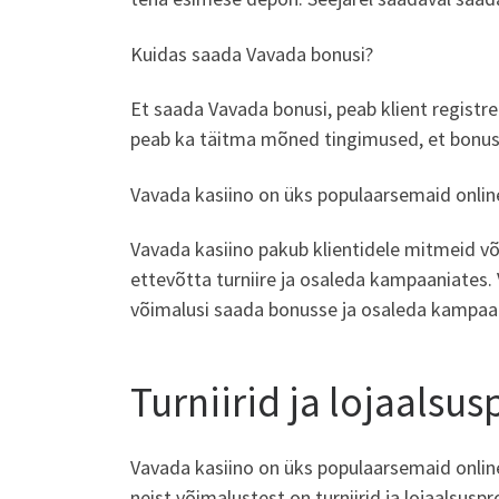
Kuidas saada Vavada bonusi?
Et saada Vavada bonusi, peab klient registr
peab ka täitma mõned tingimused, et bonus
Vavada kasiino on üks populaarsemaid onlin
Vavada kasiino pakub klientidele mitmeid võ
ettevõtta turniire ja osaleda kampaaniates.
võimalusi saada bonusse ja osaleda kampaa
Turniirid ja lojaals
Vavada kasiino on üks populaarsemaid onlin
neist võimalustest on turniirid ja lojaalsus