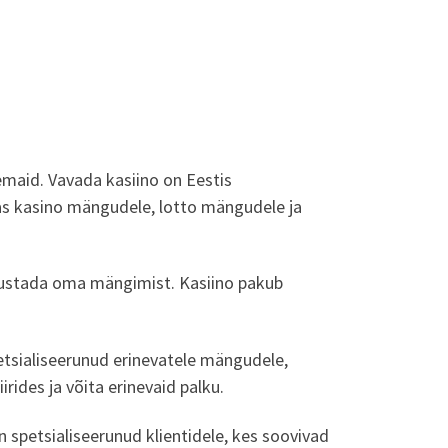
emaid. Vavada kasiino on Eestis
gas kasino mängudele, lotto mängudele ja
tustada oma mängimist. Kasiino pakub
petsialiseerunud erinevatele mängudele,
ides ja võita erinevaid palku.
spetsialiseerunud klientidele, kes soovivad