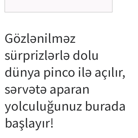
Gözlənilməz
sürprizlərlə dolu
dünya pinco ilə açılır,
sərvətə aparan
yolculuğunuz burada
başlayır!