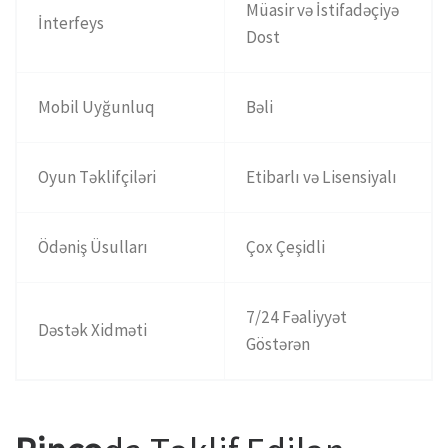
Müasir və İstifadəçiyə
İnterfeys
Dost
Mobil Uyğunluq
Bəli
Oyun Təklifçiləri
Etibarlı və Lisensiyalı
Ödəniş Üsulları
Çox Çeşidli
7/24 Fəaliyyət
Dəstək Xidməti
Göstərən