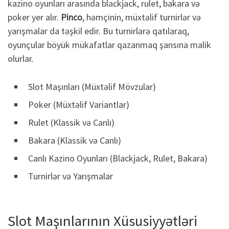
kazino oyunları arasında blackjack, rulet, bakara və
poker yer alır.
Pinco
, həmçinin, müxtəlif turnirlər və
yarışmalar da təşkil edir. Bu turnirlərə qatılaraq,
oyunçular böyük mükafatlar qazanmaq şansına malik
olurlar.
Slot Maşınları (Müxtəlif Mövzular)
Poker (Müxtəlif Variantlar)
Rulet (Klassik və Canlı)
Bakara (Klassik və Canlı)
Canlı Kazino Oyunları (Blackjack, Rulet, Bakara)
Turnirlər və Yarışmalar
Slot Maşınlarının Xüsusiyyətləri