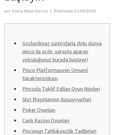
por
Sonia Bayo García
|
Publicada
01/05/2026
Gözlənilməz sürprizlərlə dolu dünya
pinco ilə açılır, sərvətə aparan
yolculuğunuz burada başlayır!
Pinco Platformasının Ümumİ
Xarakteristikası
Pincoda Təklif Edilən Oyun Növləri
Slot Maşınlarının Xüsusiyyətləri
Poker Oyunları
Canlı Kazino Oyunları
Pinconun Təhlükəsizlik Tədbirləri