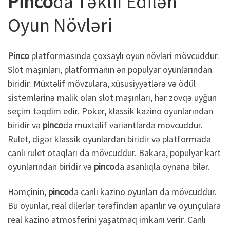
Pinco
da Təklif Edilən
Oyun Növləri
Pinco
platformasında çoxsaylı oyun növləri mövcuddur.
Slot maşınları, platformanın ən populyar oyunlarından
biridir. Müxtəlif mövzulara, xüsusiyyətlərə və ödül
sistemlərinə malik olan slot maşınları, hər zövqə uyğun
seçim təqdim edir. Poker, klassik kazino oyunlarından
biridir və
pinco
da müxtəlif variantlarda mövcuddur.
Rulet, digər klassik oyunlardan biridir və platformada
canlı rulet otaqları da mövcuddur. Bakara, populyar kart
oyunlarından biridir və
pinco
da asanlıqla oynana bilər.
Həmçinin,
pinco
da canlı kazino oyunları da mövcuddur.
Bu oyunlar, real dilerlər tərəfindən aparılır və oyunçulara
real kazino atmosferini yaşatmaq imkanı verir. Canlı