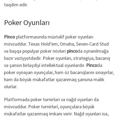
təqdim edir.
Poker Oyunları
Pinco
platformasında müxtəlif poker oyunları
mövcuddur. Texas Hold’em, Omaha, Seven-Card Stud
və başqa populyar poker növləri
pinco
da oynanılmağa
hazır vəziyyətdədir. Poker oyunları, strategiya, bacarıq
və şansın birləşdiyi intellektual oyunlardır.
Pinco
da
poker oynayan oyunçular, həm öz bacarıqlarını sınayırlar,
həm də böyük mükafatlar qazanmaq şansına malik
olurlar.
Platformada poker turnirləri və nağd oyunları da
mövcuddur. Poker turnirləri, oyunçulara böyük
mükafatlar qazanmaq imkanı verir. Nağd oyunları isə,