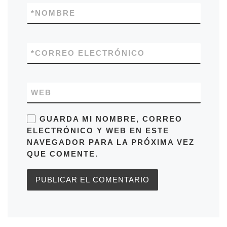
*
NOMBRE
*
CORREO ELECTRÓNICO
WEB
GUARDA MI NOMBRE, CORREO
ELECTRÓNICO Y WEB EN ESTE
NAVEGADOR PARA LA PRÓXIMA VEZ
QUE COMENTE.