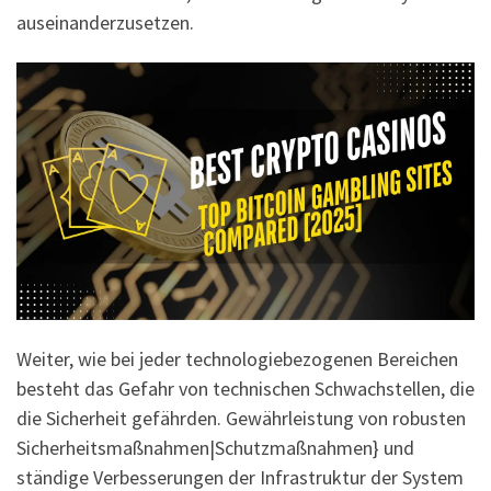
auseinanderzusetzen.
Weiter, wie bei jeder technologiebezogenen Bereichen
besteht das Gefahr von technischen Schwachstellen, die
die Sicherheit gefährden. Gewährleistung von robusten
Sicherheitsmaßnahmen|Schutzmaßnahmen} und
ständige Verbesserungen der Infrastruktur der System