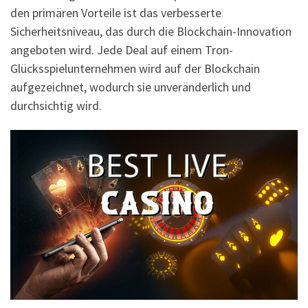
den primären Vorteile ist das verbesserte
Sicherheitsniveau, das durch die Blockchain-Innovation
angeboten wird. Jede Deal auf einem Tron-
Glücksspielunternehmen wird auf der Blockchain
aufgezeichnet, wodurch sie unveränderlich und
durchsichtig wird.