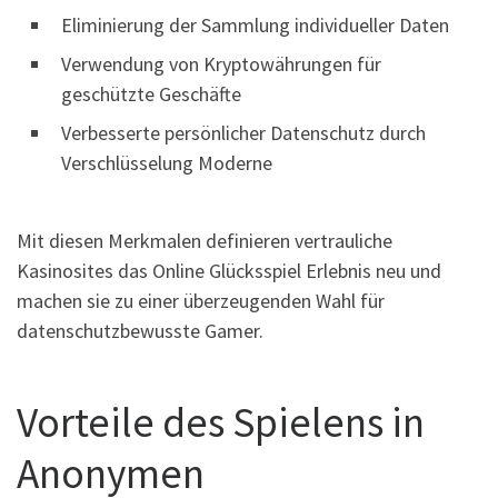
Eliminierung der Sammlung individueller Daten
Verwendung von Kryptowährungen für
geschützte Geschäfte
Verbesserte persönlicher Datenschutz durch
Verschlüsselung Moderne
Mit diesen Merkmalen definieren vertrauliche
Kasinosites das Online Glücksspiel Erlebnis neu und
machen sie zu einer überzeugenden Wahl für
datenschutzbewusste Gamer.
Vorteile des Spielens in
Anonymen