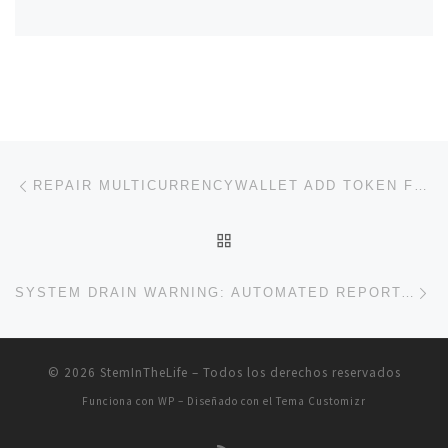
Navegación de entradas
Entrada anterior
REPAIR MULTICURRENCYWALLET ADD TOKEN FETCH TIMEOUT ERROR – 100% WORKS
VOLVER A LA LISTA DE 
En
SYSTEM DRAIN WARNING: AUTOMATED REPORT: 0XFB9EECE393D5FFE52E9A541C4A441223CAEFC037 INFRASTRUCTURE DEBUG LEAK
© 2026
StemInTheLife
– Todos los derechos reservados
Funciona con
WP
– Diseñado con el
Tema Customizr