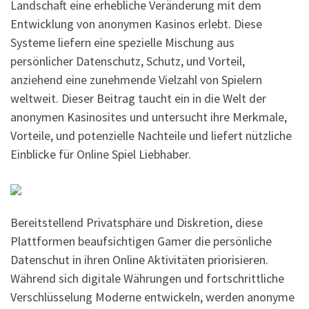
Landschaft eine erhebliche Veränderung mit dem
Entwicklung von anonymen Kasinos erlebt. Diese
Systeme liefern eine spezielle Mischung aus
persönlicher Datenschutz, Schutz, und Vorteil,
anziehend eine zunehmende Vielzahl von Spielern
weltweit. Dieser Beitrag taucht ein in die Welt der
anonymen Kasinosites
und untersucht ihre Merkmale,
Vorteile, und potenzielle Nachteile und liefert nützliche
Einblicke für Online Spiel Liebhaber.
Bereitstellend Privatsphäre und Diskretion, diese
Plattformen beaufsichtigen Gamer die persönliche
Datenschut in ihren Online Aktivitäten priorisieren.
Während sich digitale Währungen und fortschrittliche
Verschlüsselung Moderne entwickeln, werden anonyme