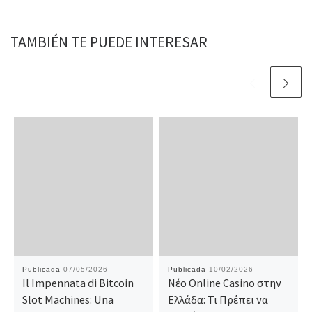
TAMBIÉN TE PUEDE INTERESAR
Publicada
07/05/2026
Publicada
10/02/2026
Il Impennata di Bitcoin
Νέο Online Casino στην
Slot Machines: Una
Ελλάδα: Τι Πρέπει να