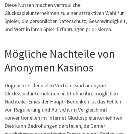
Diese Nutzen machen vertrauliche
Glücksspielunternehmen zu einer attraktiven Wahl für
Spieler, die persönlicher Datenschutz, Geschwindigkeit,
und Wert in ihren Spiel- Erfahrungen priorisieren.
Mögliche Nachteile von
Anonymen Kasinos
Ungeachtet der vielen Vorteile, sind anonyme
Glücksspielunternehmen nicht ohne ihre möglichen
Nachteile. Eines der Haupt- Bedenken ist das Fehlen
von Regulierung und Aufsicht im Vergleich mit
konventionellen im Internet Glücksspielunternehmen.
Dies kann Bedrohungen darstellen, da Gamer
möglicherweise unethische Fahrer, die das Fehlen von