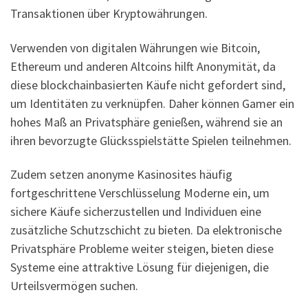
Transaktionen über Kryptowährungen.
Verwenden von digitalen Währungen wie Bitcoin,
Ethereum und anderen Altcoins hilft Anonymität, da
diese blockchainbasierten Käufe nicht gefordert sind,
um Identitäten zu verknüpfen. Daher können Gamer ein
hohes Maß an Privatsphäre genießen, während sie an
ihren bevorzugte Glücksspielstätte Spielen teilnehmen.
Zudem setzen anonyme Kasinosites häufig
fortgeschrittene Verschlüsselung Moderne ein, um
sichere Käufe sicherzustellen und Individuen eine
zusätzliche Schutzschicht zu bieten. Da elektronische
Privatsphäre Probleme weiter steigen, bieten diese
Systeme eine attraktive Lösung für diejenigen, die
Urteilsvermögen suchen.