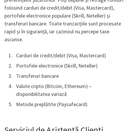
folosind carduri de credit/debit (Visa, Mastercard),
portofele electronice populare (Skrill, Neteller) și
transferuri bancare. Toate tranzacțiile sunt procesate
rapid și în siguranță, iar cazinoul nu percepe taxe
ascunse.
Carduri de credit/debit (Visa, Mastercard)
Portofele electronice (Skrill, Neteller)
Transferuri bancare
Valute cripto (Bitcoin, Ethereum) –
disponibilitatea variază
Metode preplătite (Paysafecard)
Serviciul de Asistență Clienți