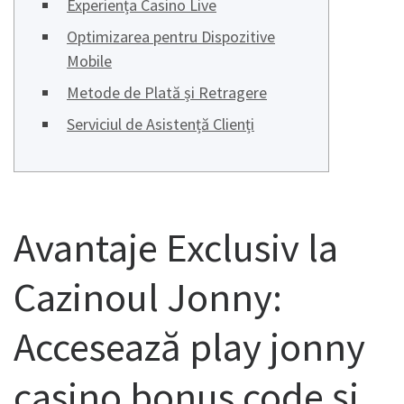
Experiența Casino Live
Optimizarea pentru Dispozitive
Mobile
Metode de Plată și Retragere
Serviciul de Asistență Clienți
Avantaje Exclusiv la
Cazinoul Jonny:
Accesează play jonny
casino bonus code și