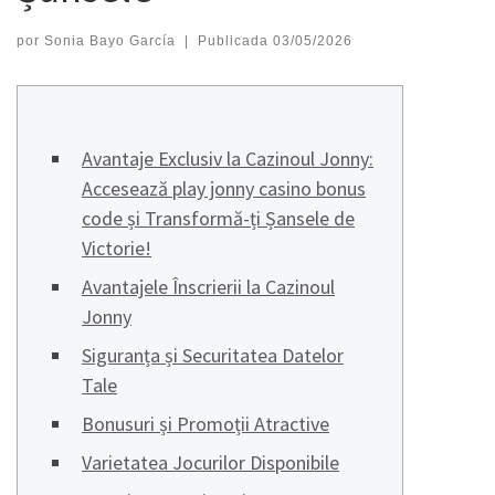
por
Sonia Bayo García
|
Publicada
03/05/2026
Avantaje Exclusiv la Cazinoul Jonny:
Accesează play jonny casino bonus
code și Transformă-ți Șansele de
Victorie!
Avantajele Înscrierii la Cazinoul
Jonny
Siguranța și Securitatea Datelor
Tale
Bonusuri și Promoții Atractive
Varietatea Jocurilor Disponibile