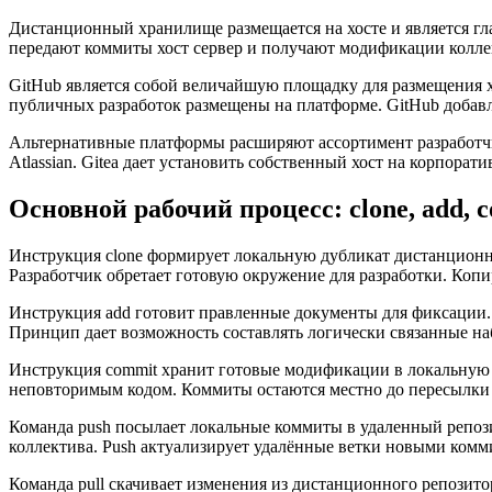
Дистанционный хранилище размещается на хосте и является г
передают коммиты хост сервер и получают модификации колле
GitHub является собой величайшую площадку для размещения 
публичных разработок размещены на платформе. GitHub доба
Альтернативные платформы расширяют ассортимент разработчик
Atlassian. Gitea дает установить собственный хост на корпор
Основной рабочий процесс: clone, add, co
Инструкция clone формирует локальную дубликат дистанционно
Разработчик обретает готовую окружение для разработки. Коп
Инструкция add готовит правленные документы для фиксации. 
Принцип дает возможность составлять логически связанные на
Инструкция commit хранит готовые модификации в локальную л
неповторимым кодом. Коммиты остаются местно до пересылки н
Команда push посылает локальные коммиты в удаленный репо
коллектива. Push актуализирует удалённые ветки новыми комм
Команда pull скачивает изменения из дистанционного репозито