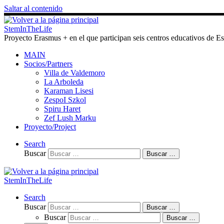
Saltar al contenido
StemInTheLife
Proyecto Erasmus + en el que participan seis centros educativos de 
MAIN
Socios/Partners
Villa de Valdemoro
La Arboleda
Karaman Lisesi
ZespoI Szkol
Spiru Haret
Zef Lush Marku
Proyecto/Project
Search
Buscar
Buscar …
StemInTheLife
Search
Buscar
Buscar …
Buscar
Buscar …