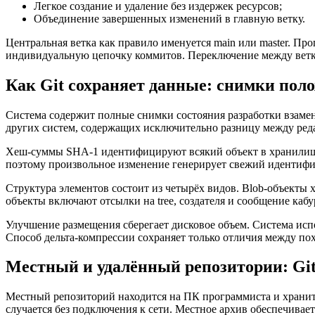
Легкое создание и удаление без издержек ресурсов;
Объединение завершенных изменений в главную ветку.
Центральная ветка как правило именуется main или master. П
индивидуальную цепочку коммитов. Переключение между ветк
Как Git сохраняет данные: снимки поло
Система содержит полные снимки состояния разработки взамен
других систем, содержащих исключительно разницу между ред
Хеш-суммы SHA-1 идентифицируют всякий объект в хранилище
поэтому произвольное изменение генерирует свежий идентифи
Структура элементов состоит из четырёх видов. Blob-объекты
объекты включают отсылки на tree, создателя и сообщение ка
Улучшение размещения сберегает дисковое объем. Система ис
Способ дельта-компрессии сохраняет только отличия между п
Местный и удалённый репозитории: Git,
Местный репозиторий находится на ПК программиста и хранит 
случается без подключения к сети. Местное архив обеспечивает