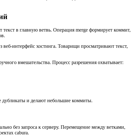
чий
 текст в главную ветвь. Операция merge формирует коммит,
ов.
ез веб-интерфейс хостинга. Товарищи просматривают текст,
учного вмешательства. Процесс разрешения охватывает:
е дубликаты и делают небольшие коммиты.
льно без запроса к серверу. Перемещение между ветками,
ектах cabura.