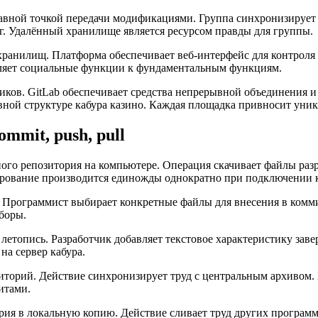
лавной точкой передачи модификациями. Группа синхронизирует
г. Удалённый хранилище является ресурсом правды для группы.
хранилищ. Платформа обеспечивает веб-интерфейс для контроля
вляет социальные функции к фундаментальным функциям.
ов. GitLab обеспечивает средства непрерывной объединения и 
ативной структуре кабура казино. Каждая площадка привносит ун
mmit, push, pull
го репозитория на компьютере. Операция скачивает файлы разр
ирование производится единожды однократно при подключении к
Программист выбирает конкретные файлы для внесения в коммит
боры.
етопись. Разработчик добавляет текстовое характеристику заве
а сервер кабура.
зиторий. Действие синхронизирует труд с центральным архиво
итами.
рия в локальную копию. Действие сливает труд других программ