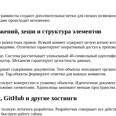
рограммисты создают дополнительные ветки для свежих возможно
ами происходит мгновенно.
жений, хеши и структура элементов
 разностных правок. Всякий коммит содержит целую копию всех
акциями. Отпечатки гарантируют оперативный доступ к произв
. Система рассчитывает уникальный 40-символьный идентифика
катор. Механизм гарантирует целостность данных.
 хранят содержимое документов. Tree-объекты описывают органи
бура. Tag-объекты формируют отметки для важных коммитов.
пользует компрессию и упаковку объектов. Идентичные докумен
охожими элементами. Хранилища занимают меньше пространства
 GitHub и другие хостинги
полную летопись разработки. Разработчик совершает все действ
 быструю работу cabura.