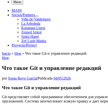
Menu
MAIN
Socios/Partners
Villa de Valdemoro
La Arboleda
Karaman Lisesi
ZespoI Szkol
Spiru Haret
Zef Lush Marku
Proyecto/Project
Inicio
»
blog
»
Что такое Git и управление редакций
blog
Что такое Git и управление редакций
por
Sonia Bayo García
|
Publicada
04/05/2026
Что такое Git и управление редакций
Git представляет собой программное обеспечением для управл
приложений. Система запечатлевает всякую правку и дает вер