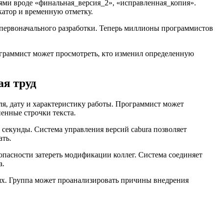
ями вроде «финальная_версия_2», «исправленная_копия».
атор и временную отметку.
и первоначального разработки. Теперь миллионы программистов
граммист может просмотреть, кто изменил определенную
ая труд
я, дату и характеристику работы. Программист может
енные строчки текста.
секунды. Система управления версий cabura позволяет
ать.
опасности затереть модификации коллег. Система соединяет
а.
ях. Группа может проанализировать причины внедрения