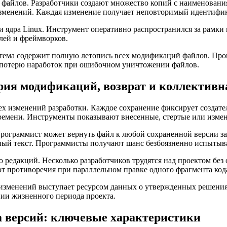
 файлов. Разработчики создают множество копий с наименовани
зменений. Каждая изменение получает неповторимый идентифик
ки ядра Linux. Инструмент оперативно распространился за рамк
лей и фреймворков.
тема содержит полную летопись всех модификаций файлов. Про
т потерю наработок при ошибочном уничтожении файлов.
рия модификаций, возврат и коллективн
 изменений разработки. Каждое сохранение фиксирует создател
времени. Инструменты показывают внесенные, стертые или измен
рограммист может вернуть файл к любой сохраненной версии за 
ный текст. Программисты получают шанс безбоязненно испытыв
 редакций. Несколько разработчиков трудятся над проектом без 
т противоречия при параллельном правке одного фрагмента код
 изменений выступает ресурсом данных о утвержденных решени
нии жизненного периода проекта.
ра версий: ключевые характеристики