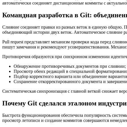
автоматически соединяет дистанционные коммиты с актуально
Командная разработка в Git: объединени
Слияние соединяет правки из разных веток в единую общую. П
объединяющий истории двух веток. Автоматическое слияние ра
Pull request представляет механизм проверки кода перед слия
пишут замечания и рекомендуют усовершенствования. Механизм
Противоречия образуются при синхронном изменении идентичн
Обнаружение противоречивых документов при слиянии;
Просмотр обеих редакций в специальной форматировани
Подбор корректного варианта или объединение варианто
Сохранение откорректированного документа и завершени
Систематическая синхронизация с главной веткой снижает ве
Почему Git сделался эталоном индустри
Быстрота функционирования обеспечила популярность системы 
просмотр летописи и создание коммитов совершаются немедлен