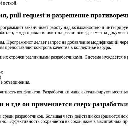
й веткой.
я, pull request и разрешение противоре
рограммист заканчивает работу над возможностью и интегрирует
ботает, когда правки влияют на различные фрагменты документ
нием. Программист делает запрос на добавление модификаций чер
 предоставляет контроль качества в коллективе кабура.
ых строчек различными разработчиками. Система нуждается в р
и;
в;
е объединения.
роятность конфликтов. Разработчики чаще актуализируют местны
и и где он применяется сверх разработки
среди разработчиков. Большая часть действий совершаются лока
но. Эффективность сохраняется высокой даже в масштабных про