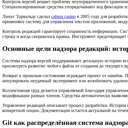
Контроль версий решает проблему неупорядоченного хранения
Специализированные средства упорядочивают ход фиксации и
Линус Торвальдс сделал
cabura casino
в 2005 году для разработ
применяют систему для управления текстом приложений, моду
Контроль редакций гарантирует сохранность информации. Сис
строку и когда свершилось правка. Инструмент предотвращае
Основные цели надзора редакций: исто
Системы надзора версий поддерживают детальную историю всех
просмотреть развитие любого файла от создания до текущего 
Возврат к прошлым состояниям ограждает проект от ошибок. П
аннулировать неудачный эксперимент или возобновить удален
Коллективная труд делается управляемой благодаря управлению
модификации разных членов. Средства автоматически выявляю
Управление редакций описывает процесс разработки. История
конкретной опции. Документация остается актуальной на тече
Git как распределённая система надзо