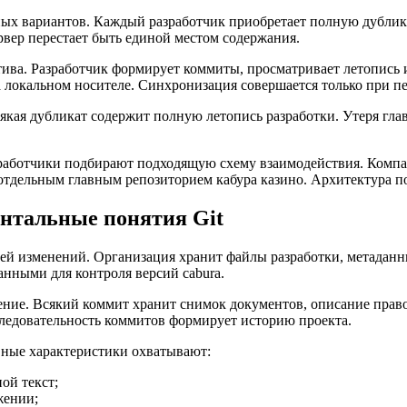
ных вариантов. Каждый разработчик приобретает полную дублик
рвер перестает быть единой местом содержания.
тива. Разработчик формирует коммиты, просматривает летопись 
 локальном носителе. Синхронизация совершается только при п
ая дубликат содержит полную летопись разработки. Утеря главн
зработчики подбирают подходящую схему взаимодействия. Компа
тдельным главным репозиторием кабура казино. Архитектура по
нтальные понятия Git
ией изменений. Организация хранит файлы разработки, метаданн
анными для контроля версий cabura.
ние. Всякий коммит хранит снимок документов, описание прав
следовательность коммитов формирует историю проекта.
вные характеристики охватывают:
ой текст;
жении;