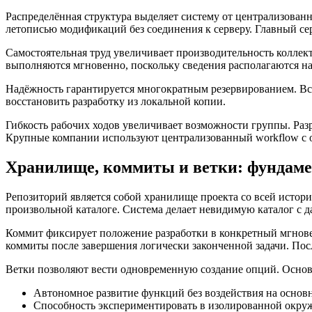
Распределённая структура выделяет систему от централизован
летописью модификаций без соединения к серверу. Главный се
Самостоятельная труд увеличивает производительность коллек
выполняются мгновенно, поскольку сведения располагаются на
Надёжность гарантируется многократным резервированием. Всяк
восстановить разработку из локальной копии.
Гибкость рабочих ходов увеличивает возможности группы. Ра
Крупные компании используют централизованный workflow с о
Хранилище, коммиты и ветки: фундаме
Репозиторий является собой хранилище проекта со всей истор
произвольной каталоге. Система делает невидимую каталог с д
Коммит фиксирует положение разработки в конкретный мгнове
коммиты после завершения логически законченной задачи. По
Ветки позволяют вести одновременную создание опций. Осно
Автономное развитие функций без воздействия на основн
Способность экспериментировать в изолированной окру