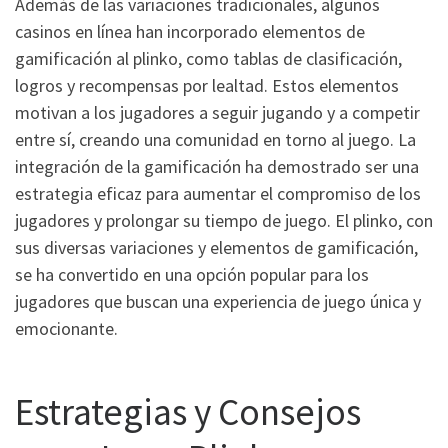
Además de las variaciones tradicionales, algunos
casinos en línea han incorporado elementos de
gamificación al plinko, como tablas de clasificación,
logros y recompensas por lealtad. Estos elementos
motivan a los jugadores a seguir jugando y a competir
entre sí, creando una comunidad en torno al juego. La
integración de la gamificación ha demostrado ser una
estrategia eficaz para aumentar el compromiso de los
jugadores y prolongar su tiempo de juego. El plinko, con
sus diversas variaciones y elementos de gamificación,
se ha convertido en una opción popular para los
jugadores que buscan una experiencia de juego única y
emocionante.
Estrategias y Consejos