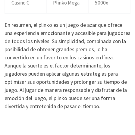
Casino C
Plinko Mega
5000x
En resumen, el plinko es un juego de azar que ofrece
una experiencia emocionante y accesible para jugadores
de todos los niveles. Su simplicidad, combinada con la
posibilidad de obtener grandes premios, lo ha
convertido en un favorito en los casinos en línea.
Aunque la suerte es el factor determinante, los
jugadores pueden aplicar algunas estrategias para
optimizar sus oportunidades y prolongar su tiempo de
juego. Al jugar de manera responsable y disfrutar de la
emoción del juego, el plinko puede ser una forma
divertida y entretenida de pasar el tiempo.