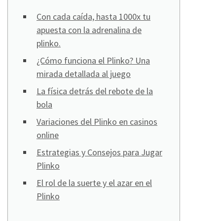
Con cada caída, hasta 1000x tu
apuesta con la adrenalina de
plinko.
¿Cómo funciona el Plinko? Una
mirada detallada al juego
La física detrás del rebote de la
bola
Variaciones del Plinko en casinos
online
Estrategias y Consejos para Jugar
Plinko
El rol de la suerte y el azar en el
Plinko