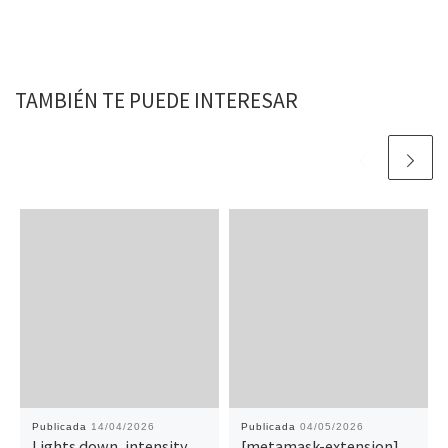
TAMBIÉN TE PUEDE INTERESAR
Publicada
14/04/2026
Publicada
04/05/2026
Lights down, intensity
[metamask-extension]