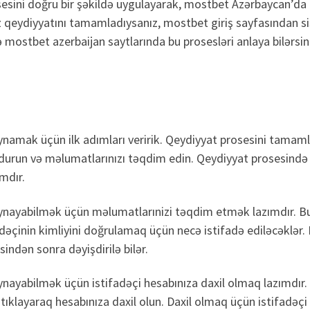
esini doğru bir şəkildə uygulayarak, mostbet Azərbaycan’da is
az qeydiyyatını tamamladıysanız, mostbet giriş sayfasından si
mostbet azerbaijan saytlarında bu prosesləri anlaya bilərsini
namak üçün ilk adımları veririk. Qeydiyyat prosesini tam
durun və məlumatlarınızı təqdim edin. Qeydiyyat prosesində mə
mdır.
ayabilmək üçün məlumatlarınizi təqdim etmək lazımdır. Bu 
dəçinin kimliyini doğrulamaq üçün necə istifadə ediləcəklər. 
indən sonra dəyişdirilə bilər.
ayabilmək üçün istifadəçi hesabınıza daxil olmaq lazımdır
ıklayaraq hesabınıza daxil olun. Daxil olmaq üçün istifadəçi ad