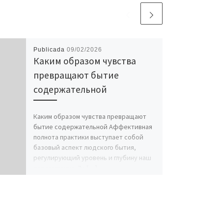
Publicada
09/02/2026
Каким образом чувства
превращают бытие
содержательной
Каким образом чувства превращают
бытие содержательной Аффективная
полнота практики выступает собой
базовый аспект людского бытия,
регулирующий уровень и глубину наш
переживания. 7к […]