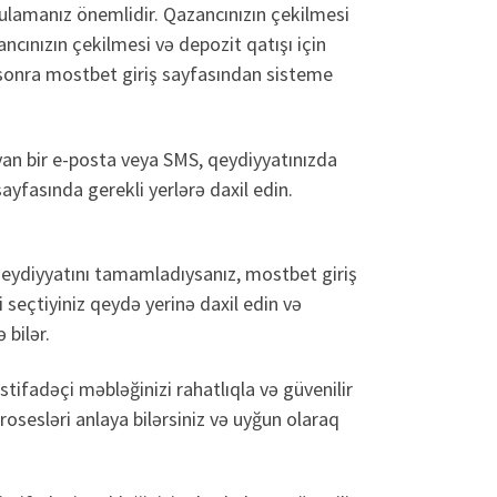
ulamanız önemlidir. Qazancınızın çekilmesi
cınızın çekilmesi və depozit qatışı için
a sonra mostbet giriş sayfasından sisteme
ayan bir e-posta veya SMS, qeydiyyatınızda
yfasında gerekli yerlərə daxil edin.
qeydiyyatını tamamladıysanız, mostbet giriş
 seçtiyiniz qeydə yerinə daxil edin və
 bilər.
tifadəçi məbləğinizi rahatlıqla və güvenilir
osesləri anlaya bilərsiniz və uyğun olaraq