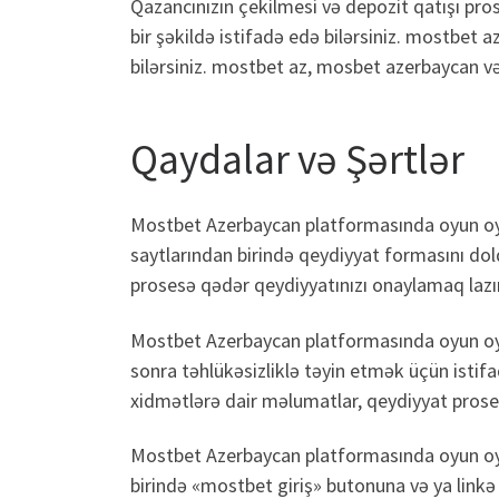
Qazancınızın çekilmesi və depozit qatışı pros
bir şəkildə istifadə edə bilərsiniz. mostbet 
bilərsiniz. mostbet az, mosbet azerbaycan və 
Qaydalar və Şərtlər
Mostbet Azerbaycan platformasında oyun oy
saytlarından birində qeydiyyat formasını dol
prosesə qədər qeydiyyatınızı onaylamaq lazı
Mostbet Azerbaycan platformasında oyun oyn
sonra təhlükəsizliklə təyin etmək üçün istifa
xidmətlərə dair məlumatlar, qeydiyyat proses
Mostbet Azerbaycan platformasında oyun oyn
birində «mostbet giriş» butonuna və ya linkə t