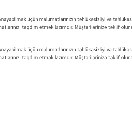
yabilmək üçün məlumatlarınızın təhlükəsizliyi və təhlükəsiz
tlarınızı təqdim etmək lazımdır. Müştərilərinizə təklif olun
.
yabilmək üçün məlumatlarınızın təhlükəsizliyi və təhlükəsiz
tlarınızı təqdim etmək lazımdır. Müştərilərinizə təklif olun
.