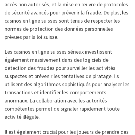
accès non autorisés, et la mise en œuvre de protocoles
de sécurité avancés pour prévenir la fraude. De plus, les
casinos en ligne suisses sont tenus de respecter les
normes de protection des données personnelles
prévues par la loi suisse.
Les casinos en ligne suisses sérieux investissent
également massivement dans des logiciels de
détection des fraudes pour surveiller les activités
suspectes et prévenir les tentatives de piratage. Ils
utilisent des algorithmes sophistiqués pour analyser les
transactions et identifier les comportements
anormaux. La collaboration avec les autorités
compétentes permet de signaler rapidement toute
activité illégale.
Il est également crucial pour les joueurs de prendre des