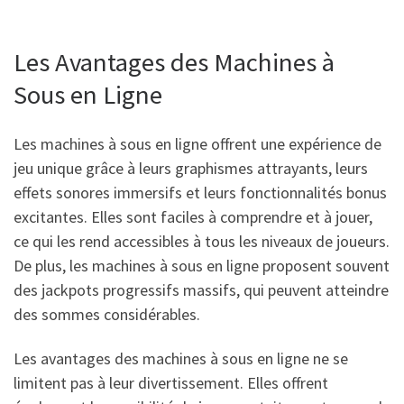
Les Avantages des Machines à
Sous en Ligne
Les machines à sous en ligne offrent une expérience de
jeu unique grâce à leurs graphismes attrayants, leurs
effets sonores immersifs et leurs fonctionnalités bonus
excitantes. Elles sont faciles à comprendre et à jouer,
ce qui les rend accessibles à tous les niveaux de joueurs.
De plus, les machines à sous en ligne proposent souvent
des jackpots progressifs massifs, qui peuvent atteindre
des sommes considérables.
Les avantages des machines à sous en ligne ne se
limitent pas à leur divertissement. Elles offrent