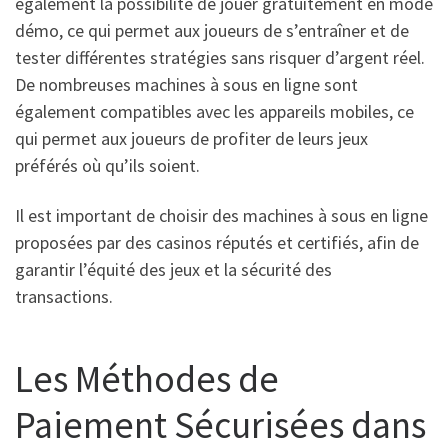
également la possibilité de jouer gratuitement en mode
démo, ce qui permet aux joueurs de s’entraîner et de
tester différentes stratégies sans risquer d’argent réel.
De nombreuses machines à sous en ligne sont
également compatibles avec les appareils mobiles, ce
qui permet aux joueurs de profiter de leurs jeux
préférés où qu’ils soient.
Il est important de choisir des machines à sous en ligne
proposées par des casinos réputés et certifiés, afin de
garantir l’équité des jeux et la sécurité des
transactions.
Les Méthodes de
Paiement Sécurisées dans