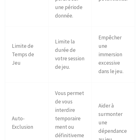
une période
donnée.
Empêcher
Limite la
Limite de
une
durée de
Temps de
immersion
votre session
Jeu
excessive
de jeu.
dans le jeu.
Vous permet
de vous
Aider à
interdire
surmonter
Auto-
temporaire
une
Exclusion
ment ou
dépendance
définitiveme
au jeu.