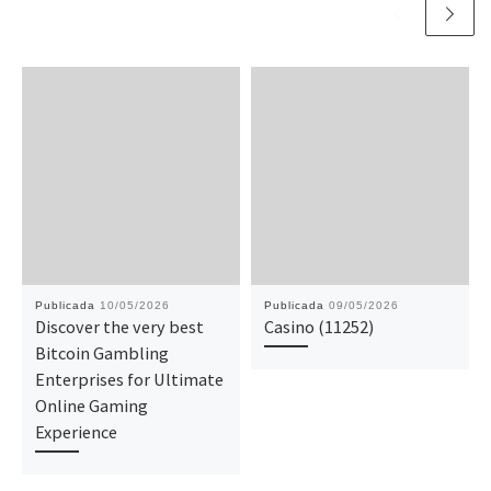
Publicada
10/05/2026
Publicada
09/05/2026
Discover the very best
Casino (11252)
Bitcoin Gambling
Enterprises for Ultimate
Online Gaming
Experience