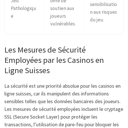
Jeu
offre de
sensibilisatio
Pathologiqu
soutien aux
n aux risques
e
joueurs
du jeu.
vulnérables.
Les Mesures de Sécurité
Employées par les Casinos en
Ligne Suisses
La sécurité est une priorité absolue pour les casinos en
ligne suisses, car ils manipulent des informations
sensibles telles que les données bancaires des joueurs.
Les mesures de sécurité employées incluent le cryptage
SSL (Secure Socket Layer) pour protéger les
transactions, l’utilisation de pare-feu pour bloquer les