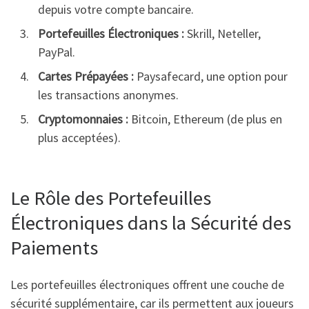
depuis votre compte bancaire.
Portefeuilles Électroniques :
Skrill, Neteller,
PayPal.
Cartes Prépayées :
Paysafecard, une option pour
les transactions anonymes.
Cryptomonnaies :
Bitcoin, Ethereum (de plus en
plus acceptées).
Le Rôle des Portefeuilles
Électroniques dans la Sécurité des
Paiements
Les portefeuilles électroniques offrent une couche de
sécurité supplémentaire, car ils permettent aux joueurs