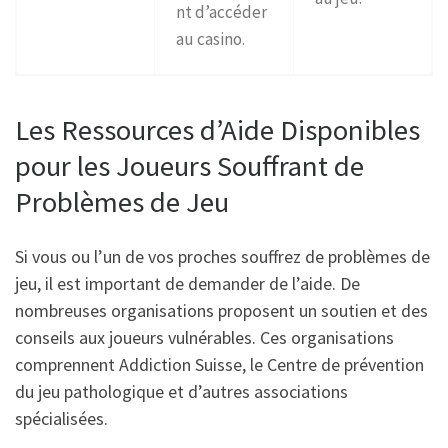
nt d’accéder
au casino.
Les Ressources d’Aide Disponibles
pour les Joueurs Souffrant de
Problèmes de Jeu
Si vous ou l’un de vos proches souffrez de problèmes de
jeu, il est important de demander de l’aide. De
nombreuses organisations proposent un soutien et des
conseils aux joueurs vulnérables. Ces organisations
comprennent Addiction Suisse, le Centre de prévention
du jeu pathologique et d’autres associations
spécialisées.