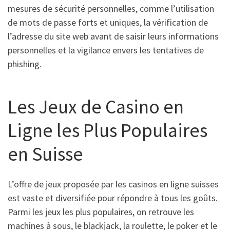
mesures de sécurité personnelles, comme l’utilisation
de mots de passe forts et uniques, la vérification de
l’adresse du site web avant de saisir leurs informations
personnelles et la vigilance envers les tentatives de
phishing.
Les Jeux de Casino en
Ligne les Plus Populaires
en Suisse
L’offre de jeux proposée par les casinos en ligne suisses
est vaste et diversifiée pour répondre à tous les goûts.
Parmi les jeux les plus populaires, on retrouve les
machines à sous, le blackjack, la roulette, le poker et le