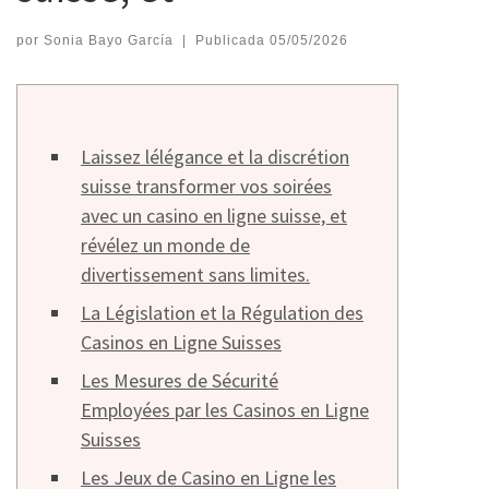
por
Sonia Bayo García
|
Publicada
05/05/2026
Laissez lélégance et la discrétion
suisse transformer vos soirées
avec un casino en ligne suisse, et
révélez un monde de
divertissement sans limites.
La Législation et la Régulation des
Casinos en Ligne Suisses
Les Mesures de Sécurité
Employées par les Casinos en Ligne
Suisses
Les Jeux de Casino en Ligne les