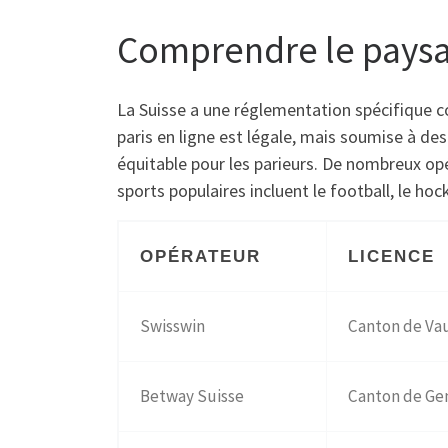
Comprendre le paysag
La Suisse a une réglementation spécifique conc
paris en ligne est légale, mais soumise à de
équitable pour les parieurs. De nombreux opé
sports populaires incluent le football, le hock
OPÉRATEUR
LICENCE
Swisswin
Canton de Va
Betway Suisse
Canton de Ge