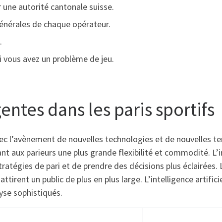
r une autorité cantonale suisse.
générales de chaque opérateur.
.
i vous avez un problème de jeu.
ntes dans les paris sportifs
 l’avènement de nouvelles technologies et de nouvelles tend
ant aux parieurs une plus grande flexibilité et commodité. L
ratégies de pari et de prendre des décisions plus éclairées. 
ttirent un public de plus en plus large. L’intelligence artifi
lyse sophistiqués.