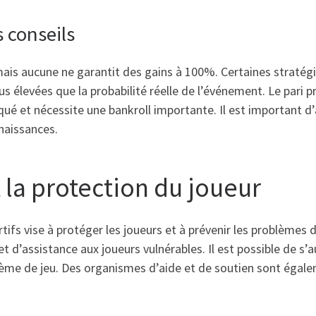
s conseils
ais aucune ne garantit des gains à 100%. Certaines stratégies
lus élevées que la probabilité réelle de l’événement. Le pari 
squé et nécessite une bankroll importante. Il est important d
naissances.
 la protection du joueur
rtifs vise à protéger les joueurs et à prévenir les problèmes
 d’assistance aux joueurs vulnérables. Il est possible de s’
blème de jeu. Des organismes d’aide et de soutien sont éga