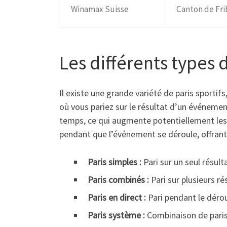
Winamax Suisse
Canton de Fr
Les différents types d
Il existe une grande variété de paris sportif
où vous pariez sur le résultat d’un événeme
temps, ce qui augmente potentiellement les g
pendant que l’événement se déroule, offran
Paris simples :
Pari sur un seul résulta
Paris combinés :
Pari sur plusieurs r
Paris en direct :
Pari pendant le déro
Paris système :
Combinaison de paris