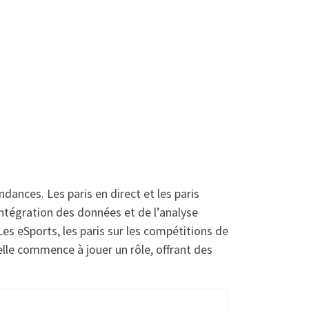
ances. Les paris en direct et les paris
’intégration des données et de l’analyse
Les eSports, les paris sur les compétitions de
cielle commence à jouer un rôle, offrant des