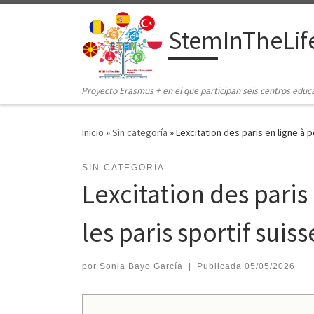
Saltar al contenido
StemInTheLif
Proyecto Erasmus + en el que participan seis centros educ
Inicio
»
Sin categoría
»
Lexcitation des paris en ligne à 
SIN CATEGORÍA
Lexcitation des pari
les paris sportif suiss
por
Sonia Bayo García
|
Publicada
05/05/2026