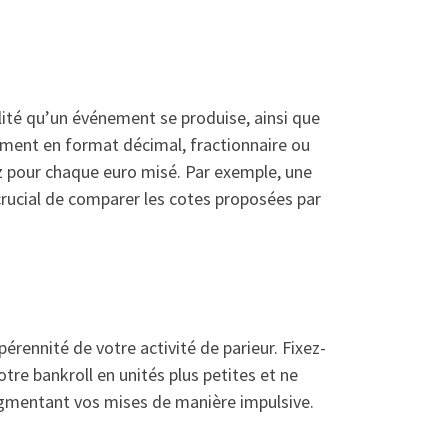
lité qu’un événement se produise, ainsi que
mment en format décimal, fractionnaire ou
z pour chaque euro misé. Par exemple, une
 crucial de comparer les cotes proposées par
érennité de votre activité de parieur. Fixez-
tre bankroll en unités plus petites et ne
augmentant vos mises de manière impulsive.