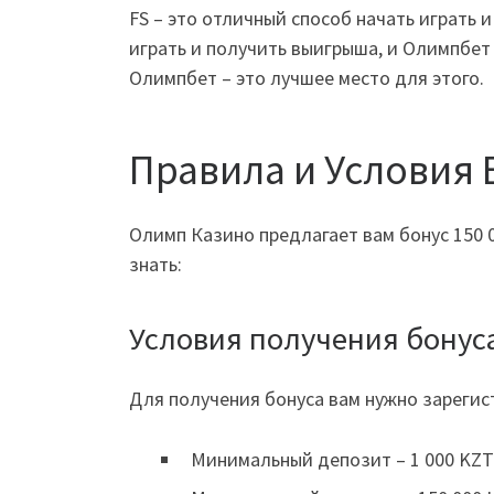
FS – это отличный способ начать играть 
играть и получить выигрыша, и Олимпбет 
Олимпбет – это лучшее место для этого.
Правила и Условия 
Олимп Казино предлагает вам бонус 150 0
знать:
Условия получения бонус
Для получения бонуса вам нужно зарегис
Минимальный депозит – 1 000 KZT