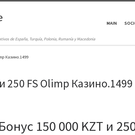
e
MAIN
SOCI
ativos de España, Turquía, Polonia, Rumanía y Macedonia
imp Казино.1499
 и 250 FS Olimp Казино.1499
онус 150 000 KZT и 250