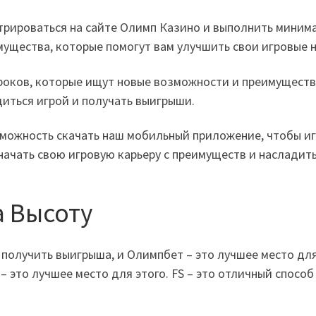
трироваться на сайте Олимп Казино и выполнить миним
ущества, которые помогут вам улучшить свои игровые 
роков, которые ищут новые возможности и преимуществ
диться игрой и получать выигрыши.
можность скачать наш мобильный приложение, чтобы игра
начать свою игровую карьеру с преимуществ и насладить
а Высоту
и получить выигрыша, и Олимпбет – это лучшее место для
– это лучшее место для этого. FS – это отличный способ