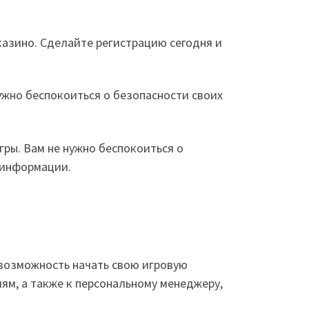
казино. Сделайте регистрацию сегодня и
нужно беспокоиться о безопасности своих
гры. Вам не нужно беспокоиться о
 информации.
 возможность начать свою игровую
ям, а также к персональному менеджеру,