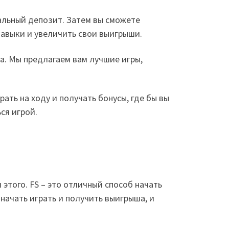
альный депозит. Затем вы сможете
навыки и увеличить свои выигрыши.
а. Мы предлагаем вам лучшие игры,
ть на ходу и получать бонусы, где бы вы
ся игрой.
 этого. FS – это отличный способ начать
 начать играть и получить выигрыша, и