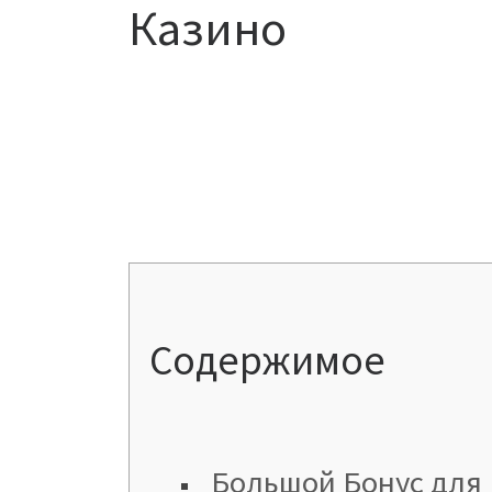
Казино
Содержимое
Большой Бонус для