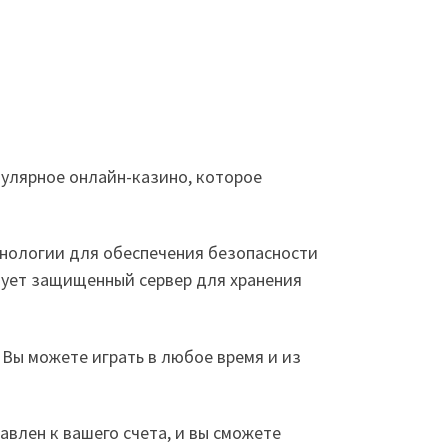
пулярное онлайн-казино, которое
хнологии для обеспечения безопасности
ьзует защищенный сервер для хранения
 Вы можете играть в любое время и из
авлен к вашего счета, и вы сможете