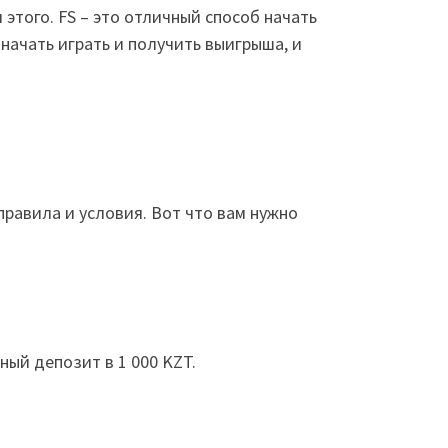
 этого. FS – это отличный способ начать
 начать играть и получить выигрыша, и
правила и условия. Вот что вам нужно
ый депозит в 1 000 KZT.