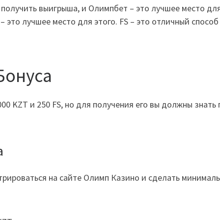
и получить выигрыша, и Олимпбет – это лучшее место для
– это лучшее место для этого. FS – это отличный способ
Бонуса
00 KZT и 250 FS, но для получения его вы должны знать 
а
трироваться на сайте Олимп Казино и сделать минимальн