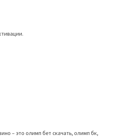
ктивации.
но – это олимп бет скачать, олимп бк,