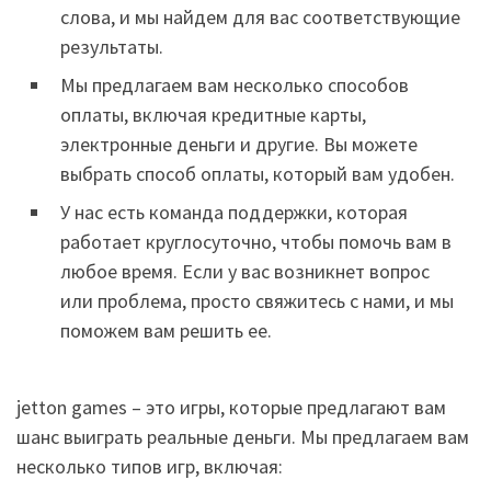
слова, и мы найдем для вас соответствующие
результаты.
Мы предлагаем вам несколько способов
оплаты, включая кредитные карты,
электронные деньги и другие. Вы можете
выбрать способ оплаты, который вам удобен.
У нас есть команда поддержки, которая
работает круглосуточно, чтобы помочь вам в
любое время. Если у вас возникнет вопрос
или проблема, просто свяжитесь с нами, и мы
поможем вам решить ее.
jetton games – это игры, которые предлагают вам
шанс выиграть реальные деньги. Мы предлагаем вам
несколько типов игр, включая: