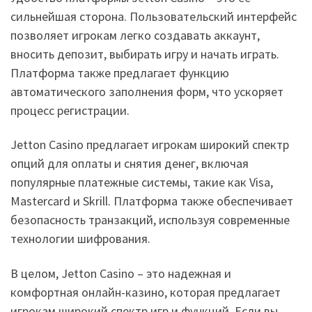
сильнейшая сторона. Пользовательский интерфейс
позволяет игрокам легко создавать аккаунт,
вносить депозит, выбирать игру и начать играть.
Платформа также предлагает функцию
автоматического заполнения форм, что ускоряет
процесс регистрации.
Jetton Casino предлагает игрокам широкий спектр
опций для оплаты и снятия денег, включая
популярные платежные системы, такие как Visa,
Mastercard и Skrill. Платформа также обеспечивает
безопасность транзакций, используя современные
технологии шифрования.
В целом, Jetton Casino – это надежная и
комфортная онлайн-казино, которая предлагает
игрокам широкий спектр игр и функций. Если вы