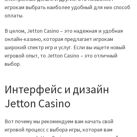
игрокам выбрать наиболее удобный для них способ
оплаты.
В целом, Jetton Casino – это надежная и удобная
онлайн-казино, которая предлагает игрокам
широкий спектр игр и услуг. Если вы ищете новый
игровой опыт, то Jetton Casino – это отличный
выбор.
Интерфейс и дизайн
Jetton Casino
Вот почему мы рекомендуем вам начать свой
игровой процесс с выбора игры, которая вам