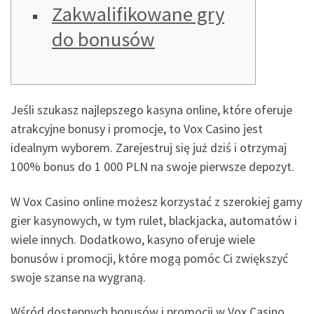
Zakwalifikowane gry
do bonusów
Jeśli szukasz najlepszego kasyna online, które oferuje
atrakcyjne bonusy i promocje, to Vox Casino jest
idealnym wyborem. Zarejestruj się już dziś i otrzymaj
100% bonus do 1 000 PLN na swoje pierwsze depozyt.
W Vox Casino online możesz korzystać z szerokiej gamy
gier kasynowych, w tym rulet, blackjacka, automatów i
wiele innych. Dodatkowo, kasyno oferuje wiele
bonusów i promocji, które mogą pomóc Ci zwiększyć
swoje szanse na wygraną.
Wśród dostępnych bonusów i promocji w Vox Casino