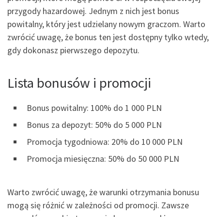
przygody hazardowej. Jednym z nich jest bonus
powitalny, który jest udzielany nowym graczom. Warto
zwrócić uwagę, że bonus ten jest dostępny tylko wtedy,
gdy dokonasz pierwszego depozytu.
Lista bonusów i promocji
Bonus powitalny: 100% do 1 000 PLN
Bonus za depozyt: 50% do 5 000 PLN
Promocja tygodniowa: 20% do 10 000 PLN
Promocja miesięczna: 50% do 50 000 PLN
Warto zwrócić uwagę, że warunki otrzymania bonusu
mogą się różnić w zależności od promocji. Zawsze