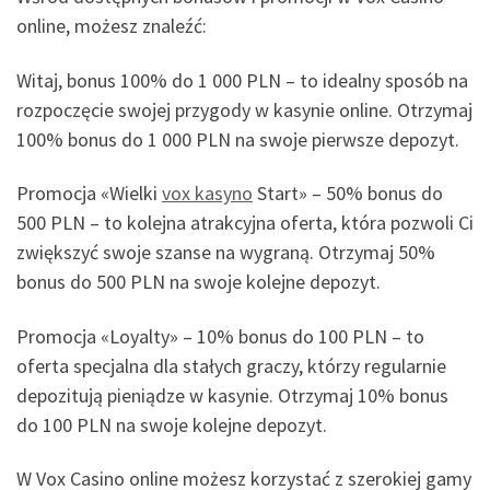
online, możesz znaleźć:
Witaj, bonus 100% do 1 000 PLN – to idealny sposób na
rozpoczęcie swojej przygody w kasynie online. Otrzymaj
100% bonus do 1 000 PLN na swoje pierwsze depozyt.
Promocja «Wielki
vox kasyno
Start» – 50% bonus do
500 PLN – to kolejna atrakcyjna oferta, która pozwoli Ci
zwiększyć swoje szanse na wygraną. Otrzymaj 50%
bonus do 500 PLN na swoje kolejne depozyt.
Promocja «Loyalty» – 10% bonus do 100 PLN – to
oferta specjalna dla stałych graczy, którzy regularnie
depozitują pieniądze w kasynie. Otrzymaj 10% bonus
do 100 PLN na swoje kolejne depozyt.
W Vox Casino online możesz korzystać z szerokiej gamy