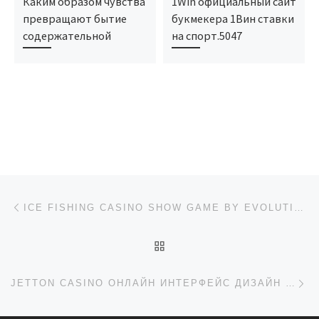
Каким образом чувства
1Win официальный сайт
превращают бытие
букмекера 1Вин ставки
содержательной
на спорт.5047
Navegación de entradas
Entrada anterior
ICE FISHING CASINO SHOW GAME BY EVOLUTION BETTING OPTIONS AND PAYOUT SYSTEM.474
VOLVER A LA LISTA DE 
En
JETTON CASINO ОНЛАЙН ИНТЕРФЕЙС ДИЗАЙН И УДОБСТВО ПЛАТФОРМЫ.3397