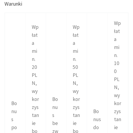
Warunki
Wp
Wp
Wp
łat
łat
łat
a
a
a
mi
mi
mi
n.
n.
n.
10
20
50
0
PL
PL
PL
N,
N,
N,
wy
wy
wy
kor
Bo
kor
Bo
kor
zys
nu
zys
nu
Bo
zys
tan
s
tan
s
nus
tan
ie
be
ie
po
do
ie
bo
zw
bo