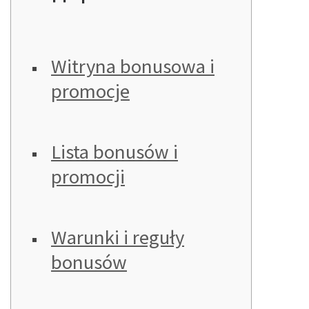
Witryna bonusowa i
promocje
Lista bonusów i
promocji
Warunki i reguły
bonusów