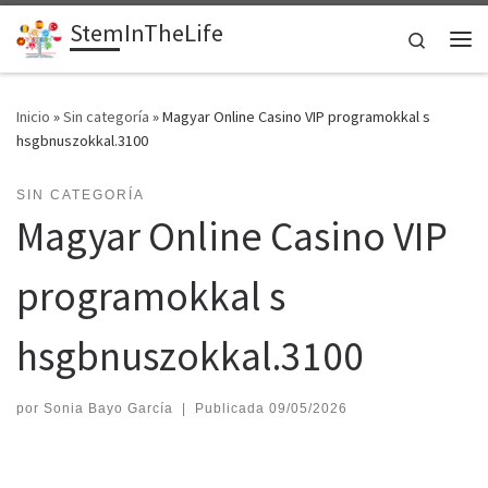
StemInTheLife
Saltar al contenido
Search
Me
Inicio
»
Sin categoría
»
Magyar Online Casino VIP programokkal s
hsgbnuszokkal.3100
SIN CATEGORÍA
Magyar Online Casino VIP
programokkal s
hsgbnuszokkal.3100
por
Sonia Bayo García
|
Publicada
09/05/2026