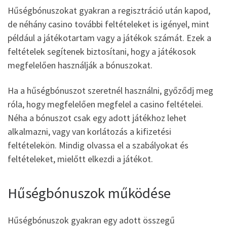
Hűségbónuszokat gyakran a regisztráció után kapod,
de néhány casino további feltételeket is igényel, mint
például a játékotartam vagy a játékok számát. Ezek a
feltételek segítenek biztosítani, hogy a játékosok
megfelelően használják a bónuszokat.
Ha a hűségbónuszot szeretnél használni, győződj meg
róla, hogy megfelelően megfelel a casino feltételei.
Néha a bónuszot csak egy adott játékhoz lehet
alkalmazni, vagy van korlátozás a kifizetési
feltételekön. Mindig olvassa el a szabályokat és
feltételeket, mielőtt elkezdi a játékot.
Hűségbónuszok működése
Hűségbónuszok gyakran egy adott összegű