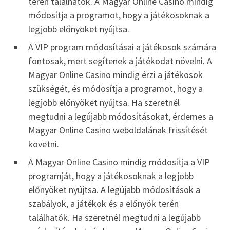
terén találhatók. A Magyar Online Casino mindig
módosítja a programot, hogy a játékosoknak a
legjobb előnyöket nyújtsa.
A VIP program módosításai a játékosok számára
fontosak, mert segítenek a játékodat növelni. A
Magyar Online Casino mindig érzi a játékosok
szükségét, és módosítja a programot, hogy a
legjobb előnyöket nyújtsa. Ha szeretnél
megtudni a legújabb módosításokat, érdemes a
Magyar Online Casino weboldalának frissítését
követni.
A Magyar Online Casino mindig módosítja a VIP
programját, hogy a játékosoknak a legjobb
előnyöket nyújtsa. A legújabb módosítások a
szabályok, a játékok és a előnyök terén
találhatók. Ha szeretnél megtudni a legújabb