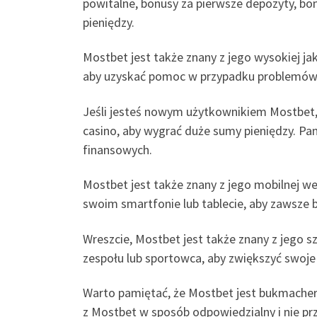
powitalne, bonusy za pierwsze depozyty, bo
pieniędzy.
Mostbet jest także znany z jego wysokiej ja
aby uzyskać pomoc w przypadku problemów 
Jeśli jesteś nowym użytkownikiem Mostbet, 
casino, aby wygrać duże sumy pieniędzy. Pa
finansowych.
Mostbet jest także znany z jego mobilnej w
swoim smartfonie lub tablecie, aby zawsze 
Wreszcie, Mostbet jest także znany z jego 
zespołu lub sportowca, aby zwiększyć swoje
Warto pamiętać, że Mostbet jest bukmacherem
z Mostbet w sposób odpowiedzialny i nie pr