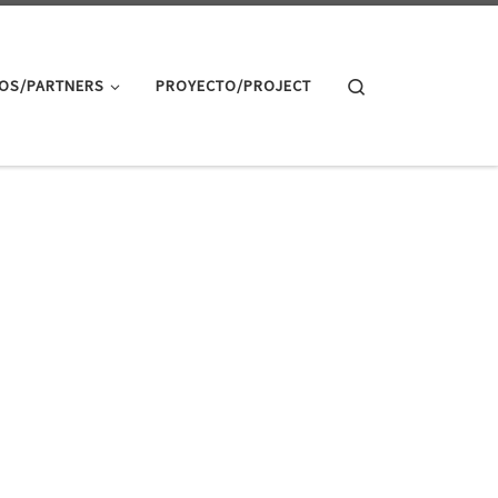
Search
OS/PARTNERS
PROYECTO/PROJECT