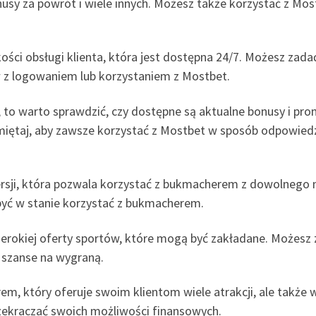
nusy za powrót i wiele innych. Możesz także korzystać z Mo
kości obsługi klienta, która jest dostępna 24/7. Możesz zada
z logowaniem lub korzystaniem z Mostbet.
to warto sprawdzić, czy dostępne są aktualne bonusy i pr
miętaj, aby zawsze korzystać z Mostbet w sposób odpowiedzi
ersji, która pozwala korzystać z bukmacherem z dowolnego 
być w stanie korzystać z bukmacherem.
szerokiej oferty sportów, które mogą być zakładane. Możesz
 szanse na wygraną.
, który oferuje swoim klientom wiele atrakcji, ale także w
zekraczać swoich możliwości finansowych.