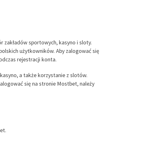
r zakładów sportowych, kasyno i sloty.
 polskich użytkowników. Aby zalogować się
odczas rejestracji konta.
asyno, a także korzystanie z slotów.
alogować się na stronie Mostbet, należy
et.