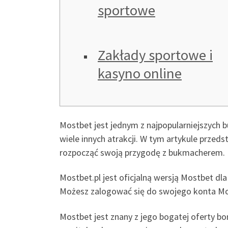
sportowe
Zakłady sportowe i
kasyno online
Mostbet jest jednym z najpopularniejszych
wiele innych atrakcji. W tym artykule prze
rozpocząć swoją przygodę z bukmacherem.
Mostbet.pl jest oficjalną wersją Mostbet dla
Możesz zalogować się do swojego konta Mos
Mostbet jest znany z jego bogatej oferty b