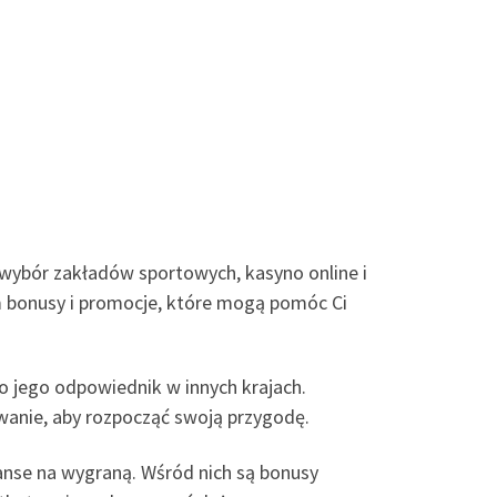
wybór zakładów sportowych, kasyno online i
ym bonusy i promocje, które mogą pomóc Ci
 co jego odpowiednik w innych krajach.
wanie, aby rozpocząć swoją przygodę.
anse na wygraną. Wśród nich są bonusy