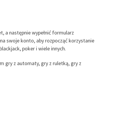
t, a następnie wypełnić formularz
 na swoje konto, aby rozpocząć korzystanie
ackjack, poker i wiele innych.
 gry z automaty, gry z ruletką, gry z