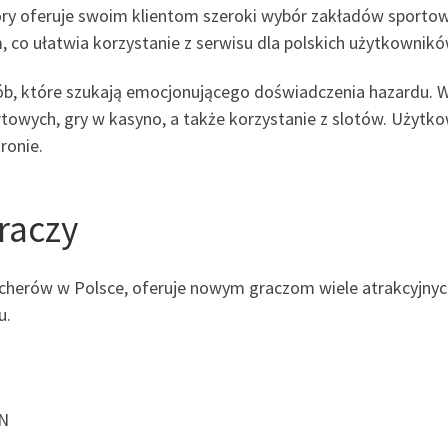
y oferuje swoim klientom szeroki wybór zakładów sportowyc
 co ułatwia korzystanie z serwisu dla polskich użytkownikó
b, które szukają emocjonującego doświadczenia hazardu. W
wych, gry w kasyno, a także korzystanie z slotów. Użytko
ronie.
raczy
macherów w Polsce, oferuje nowym graczom wiele atrakcyjn
u.
LN