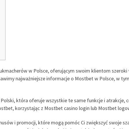
 bukmacherów w Polsce, oferującym swoim klientom szeroki 
dstawimy najważniejsze informacje o Mostbet w Polsce, w t
 Polski, która oferuje wszystkie te same funkcje i atrakcje,
tbet, korzystając z Mostbet casino login lub Mostbet logo
onusów i promocji, które mogą pomóc Ci zwiększyć swoje sz