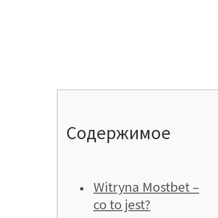
Содержимое
Witryna Mostbet –
co to jest?