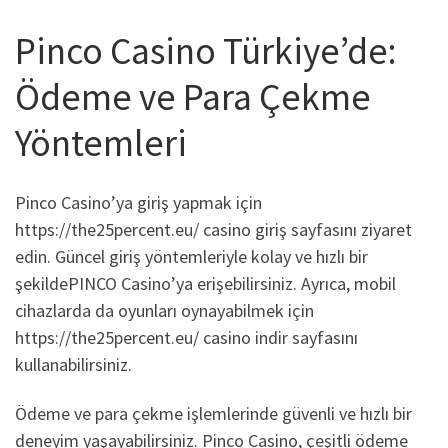
Pinco Casino Türkiye’de:
Ödeme ve Para Çekme
Yöntemleri
Pinco Casino’ya giriş yapmak için
https://the25percent.eu/ casino giriş sayfasını ziyaret
edin. Güncel giriş yöntemleriyle kolay ve hızlı bir
şekildePINCO Casino’ya erişebilirsiniz. Ayrıca, mobil
cihazlarda da oyunları oynayabilmek için
https://the25percent.eu/ casino indir sayfasını
kullanabilirsiniz.
Ödeme ve para çekme işlemlerinde güvenli ve hızlı bir
deneyim yaşayabilirsiniz. Pinco Casino, çeşitli ödeme