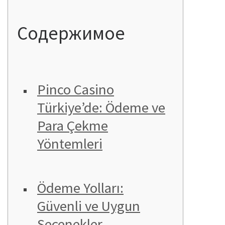
Содержимое
Pinco Casino
Türkiye’de: Ödeme ve
Para Çekme
Yöntemleri
Ödeme Yolları:
Güvenli ve Uygun
Seçenekler