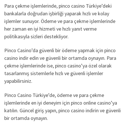
Para çekme işlemlerinde, pinco casino Türkiye’deki
bankalarla doğrudan işbirliği yaparak hızlı ve kolay
işlemler sunuyor. Ödeme ve para çekme işlemlerinde
her zaman en iyi hizmeti ve hızlı yanıt verme
politikasıyla sizleri destekliyor.
Pinco Casino’da güvenli bir ödeme yapmak için pinco
casino indir edin ve güvenli bir ortamda oynayın. Para
çekme işlemlerinde ise, pinco casino’ya özel olarak
tasarlanmış sistemlerle hızlı ve güvenli işlemler
yapabilirsiniz.
Pinco Casino Türkiye’de, ödeme ve para çekme
işlemlerinde en iyi deneyim için pinco online casino’ya
katılın. Güncel giriş yapın, pinco casino indirin ve güvenli
bir ortamda oynayın.