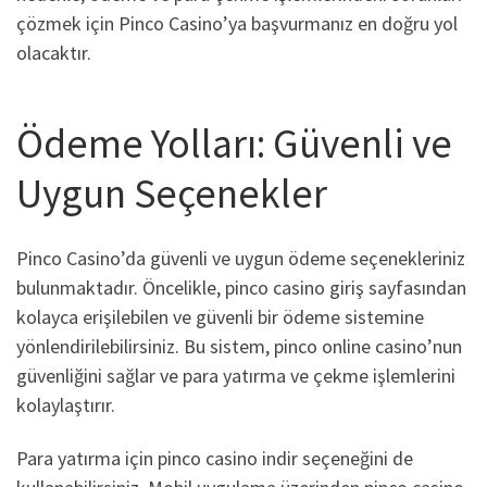
çözmek için Pinco Casino’ya başvurmanız en doğru yol
olacaktır.
Ödeme Yolları: Güvenli ve
Uygun Seçenekler
Pinco Casino’da güvenli ve uygun ödeme seçenekleriniz
bulunmaktadır. Öncelikle, pinco casino giriş sayfasından
kolayca erişilebilen ve güvenli bir ödeme sistemine
yönlendirilebilirsiniz. Bu sistem, pinco online casino’nun
güvenliğini sağlar ve para yatırma ve çekme işlemlerini
kolaylaştırır.
Para yatırma için pinco casino indir seçeneğini de