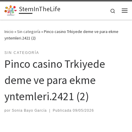
StemInTheLife
Saltar al contenido
Search
Me
Inicio
»
Sin categoría
»
Pinco casino Trkiyede deme ve para ekme
yntemleri.2421 (2)
SIN CATEGORÍA
Pinco casino Trkiyede
deme ve para ekme
yntemleri.2421 (2)
por
Sonia Bayo García
|
Publicada
09/05/2026