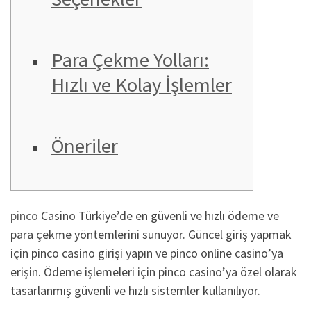
Para Çekme Yolları:
Hızlı ve Kolay İşlemler
Öneriler
pinco
Casino Türkiye’de en güvenli ve hızlı ödeme ve
para çekme yöntemlerini sunuyor. Güncel giriş yapmak
için pinco casino girişi yapın ve pinco online casino’ya
erişin. Ödeme işlemeleri için pinco casino’ya özel olarak
tasarlanmış güvenli ve hızlı sistemler kullanılıyor.