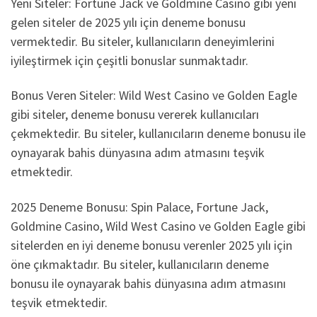
Yeni Siteler: Fortune Jack ve Goldmine Casino gibi yeni
gelen siteler de 2025 yılı için deneme bonusu
vermektedir. Bu siteler, kullanıcıların deneyimlerini
iyileştirmek için çeşitli bonuslar sunmaktadır.
Bonus Veren Siteler: Wild West Casino ve Golden Eagle
gibi siteler, deneme bonusu vererek kullanıcıları
çekmektedir. Bu siteler, kullanıcıların deneme bonusu ile
oynayarak bahis dünyasına adım atmasını teşvik
etmektedir.
2025 Deneme Bonusu: Spin Palace, Fortune Jack,
Goldmine Casino, Wild West Casino ve Golden Eagle gibi
sitelerden en iyi deneme bonusu verenler 2025 yılı için
öne çıkmaktadır. Bu siteler, kullanıcıların deneme
bonusu ile oynayarak bahis dünyasına adım atmasını
teşvik etmektedir.