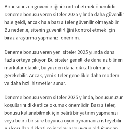
Bonusunuzun güvenilirliğini kontrol etmek önemlidir.
Deneme bonusu veren siteler 2025 yılında daha güvenilir
hale geldi, ancak hala bazı siteler güvenilir olmayabilir.
Bu nedenle, sitenin güvenilirliğini kontrol etmek için
biraz araştırma yapmanızı öneririm.
Deneme bonusu veren yeni siteler 2025 yılında daha
fazla ortaya çıkıyor. Bu siteler genellikle daha az bilinen
markalar olabilir, bu yüzden daha dikkatli olmanız
gerekebilir. Ancak, yeni siteler genellikle daha modern
ve daha hızlı hizmetler sunar.
Deneme bonusu veren siteler 2025 yılında, bonusunuzun
koşullarını dikkatlice okumak önemlidir. Bazı siteler,
bonusu kullanabilmek için belirli bir yatırım yapmanızı
veya belirli bir süre boyunca oyun oynamanızı isteyebilir.
Bu koşulları dikkatlice inceleyin ve uygun olduğundan