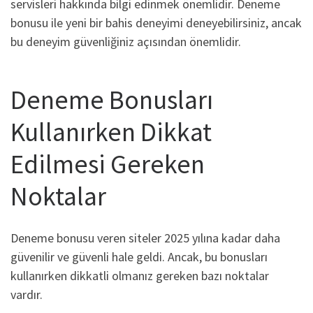
servisleri hakkında bilgi edinmek önemlidir. Deneme
bonusu ile yeni bir bahis deneyimi deneyebilirsiniz, ancak
bu deneyim güvenliğiniz açısından önemlidir.
Deneme Bonusları
Kullanırken Dikkat
Edilmesi Gereken
Noktalar
Deneme bonusu veren siteler 2025 yılına kadar daha
güvenilir ve güvenli hale geldi. Ancak, bu bonusları
kullanırken dikkatli olmanız gereken bazı noktalar
vardır.