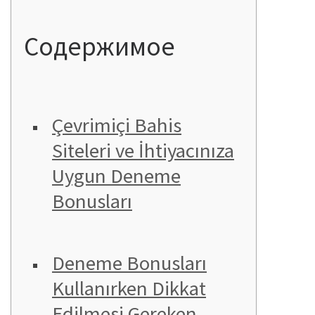
Содержимое
Çevrimiçi Bahis
Siteleri ve İhtiyacınıza
Uygun Deneme
Bonusları
Deneme Bonusları
Kullanırken Dikkat
Edilmesi Gereken