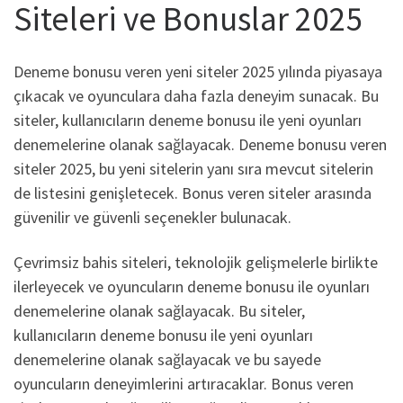
Siteleri ve Bonuslar 2025
Deneme bonusu veren yeni siteler 2025 yılında piyasaya
çıkacak ve oyunculara daha fazla deneyim sunacak. Bu
siteler, kullanıcıların deneme bonusu ile yeni oyunları
denemelerine olanak sağlayacak. Deneme bonusu veren
siteler 2025, bu yeni sitelerin yanı sıra mevcut sitelerin
de listesini genişletecek. Bonus veren siteler arasında
güvenilir ve güvenli seçenekler bulunacak.
Çevrimsiz bahis siteleri, teknolojik gelişmelerle birlikte
ilerleyecek ve oyuncuların deneme bonusu ile oyunları
denemelerine olanak sağlayacak. Bu siteler,
kullanıcıların deneme bonusu ile yeni oyunları
denemelerine olanak sağlayacak ve bu sayede
oyuncuların deneyimlerini artıracaklar. Bonus veren