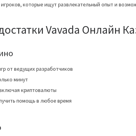
 игроков, которые ищут развлекательный опыт и возмож
достатки Vavada Онлайн К
ино
игр от ведущих разработчиков
олько минут
 включая криптовалюты
олучить помощь в любое время
о