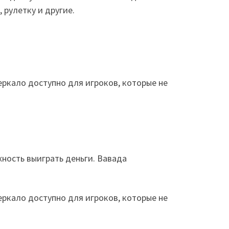
 рулетку и другие.
еркало доступно для игроков, которые не
ность выиграть деньги. Вавада
еркало доступно для игроков, которые не