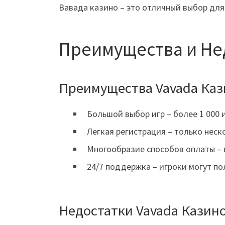
Вавада казино – это отличный выбор для
Преимущества и Не
Преимущества Vavada Каз
Большой выбор игр – более 1 000 
Легкая регистрация – только неск
Многообразие способов оплаты –
24/7 поддержка – игроки могут п
Недостатки Vavada Казин