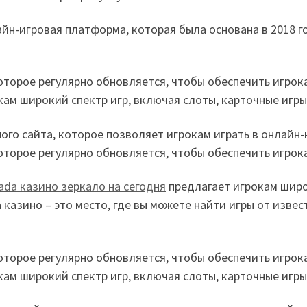
йн-игровая платформа, которая была основана в 2018 го
оторое регулярно обновляется, чтобы обеспечить игрока
ам широкий спектр игр, включая слоты, карточные игры,
ого сайта, которое позволяет игрокам играть в онлайн-
оторое регулярно обновляется, чтобы обеспечить игрок
ada казино зеркало на сегодня
предлагает игрокам широ
 казино – это место, где вы можете найти игры от извес
оторое регулярно обновляется, чтобы обеспечить игрока
ам широкий спектр игр, включая слоты, карточные игры,