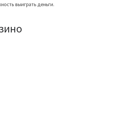
ность выиграть деньги.
азино