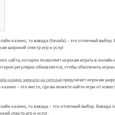
лайн-казино, то вавада (Vavada) – это отличный выбор.
ам широкий спектр игр и услуг.
ого сайта, которое позволяет игрокам играть в онлайн-
оторое регулярно обновляется, чтобы обеспечить игрок
ada казино зеркало на сегодня
предлагает игрокам широ
 казино – это место, где вы можете найти игры от извес
лайн-казино, то вавада – это отличный выбор. Вавада 
кий спектр игр и услуг.