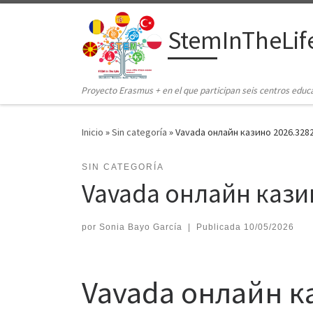
Saltar al contenido
StemInTheLif
Proyecto Erasmus + en el que participan seis centros educ
Inicio
»
Sin categoría
»
Vavada онлайн казино 2026.328
SIN CATEGORÍA
Vavada онлайн кази
por
Sonia Bayo García
|
Publicada
10/05/2026
Vavada онлайн к