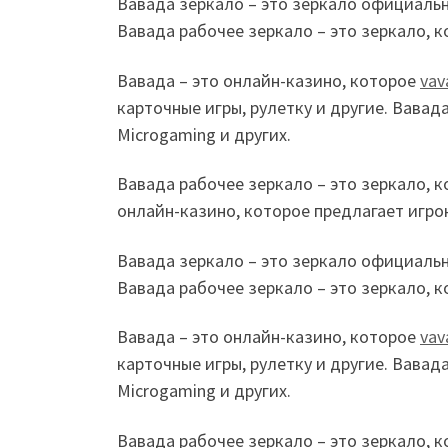
Вавада зеркало – это зеркало официальн
Вавада рабочее зеркало – это зеркало, к
Вавада – это онлайн-казино, которое
vav
карточные игры, рулетку и другие. Вавада
Microgaming и других.
Вавада рабочее зеркало – это зеркало, к
онлайн-казино, которое предлагает игрок
Вавада зеркало – это зеркало официальн
Вавада рабочее зеркало – это зеркало, к
Вавада – это онлайн-казино, которое
vav
карточные игры, рулетку и другие. Вавада
Microgaming и других.
Вавада рабочее зеркало – это зеркало, к