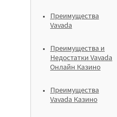
Преимущества
Vavada
Преимущества и
Недостатки Vavada
Онлайн Казино
Преимущества
Vavada Казино