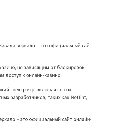
 Вавада зеркало – это официальный сайт
казино, не зависящим от блокировок.
ам доступ к онлайн-казино.
кий спектр игр, включая слоты,
тных разработчиков, таких как NetEnt,
зеркало – это официальный сайт онлайн-