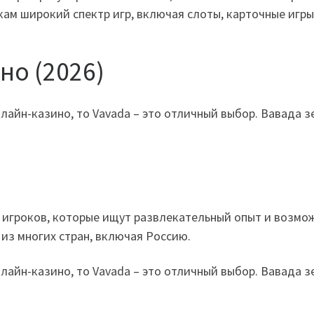
ам широкий спектр игр, включая слоты, карточные игры,
но (2026)
лайн-казино, то Vavada – это отличный выбор. Вавада з
 игроков, которые ищут развлекательный опыт и возмож
из многих стран, включая Россию.
лайн-казино, то Vavada – это отличный выбор. Вавада з