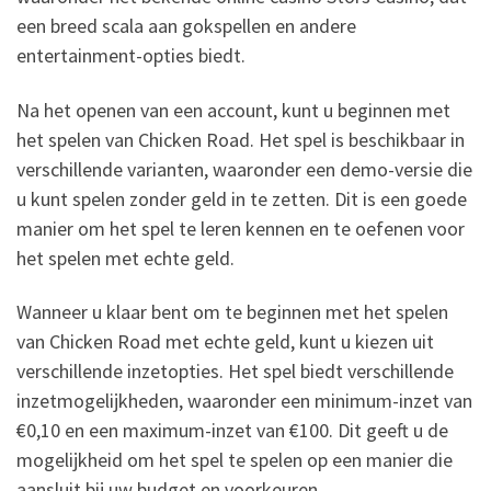
een breed scala aan gokspellen en andere
entertainment-opties biedt.
Na het openen van een account, kunt u beginnen met
het spelen van Chicken Road. Het spel is beschikbaar in
verschillende varianten, waaronder een demo-versie die
u kunt spelen zonder geld in te zetten. Dit is een goede
manier om het spel te leren kennen en te oefenen voor
het spelen met echte geld.
Wanneer u klaar bent om te beginnen met het spelen
van Chicken Road met echte geld, kunt u kiezen uit
verschillende inzetopties. Het spel biedt verschillende
inzetmogelijkheden, waaronder een minimum-inzet van
€0,10 en een maximum-inzet van €100. Dit geeft u de
mogelijkheid om het spel te spelen op een manier die
aansluit bij uw budget en voorkeuren.