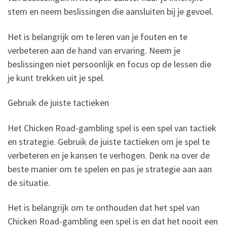
stem en neem beslissingen die aansluiten bij je gevoel.
Het is belangrijk om te leren van je fouten en te
verbeteren aan de hand van ervaring. Neem je
beslissingen niet persoonlijk en focus op de lessen die
je kunt trekken uit je spel.
Gebruik de juiste tactieken
Het Chicken Road-gambling spel is een spel van tactiek
en strategie. Gebruik de juiste tactieken om je spel te
verbeteren en je kansen te verhogen. Denk na over de
beste manier om te spelen en pas je strategie aan aan
de situatie.
Het is belangrijk om te onthouden dat het spel van
Chicken Road-gambling een spel is en dat het nooit een