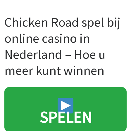
Chicken Road spel bij
online casino in
Nederland – Hoe u
meer kunt winnen
SPELEN