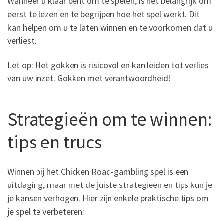
Wanneer u klaar bent om te spelen, is het belangrijk om
eerst te lezen en te begrijpen hoe het spel werkt. Dit
kan helpen om u te laten winnen en te voorkomen dat u
verliest.
Let op: Het gokken is risicovol en kan leiden tot verlies
van uw inzet. Gokken met verantwoordheid!
Strategieën om te winnen:
tips en trucs
Winnen bij het Chicken Road-gambling spel is een
uitdaging, maar met de juiste strategieën en tips kun je
je kansen verhogen. Hier zijn enkele praktische tips om
je spel te verbeteren: