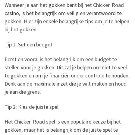
Wanneer je aan het gokken bent bij het Chicken Road
casino, is het belangrijk om veilig en verantwoord te
gokken. Hier zijn enkele belangrijke tips om je te helpen
bij het gokken:
Tip 1: Set een budget
Eerst en vooral is het belangrijk om een budget te
stellen voor je gokken. Dit zal je helpen om niet te veel
te gokken en om je financiën onder controle te houden.
Denk aan de maximale inzet die je wilt maken en houd
je aan die grens.
Tip 2: Kies de juiste spel
Het Chicken Road spel is een populaire keuze bij het
gokken, maar het is belangrijk om de juiste spel te