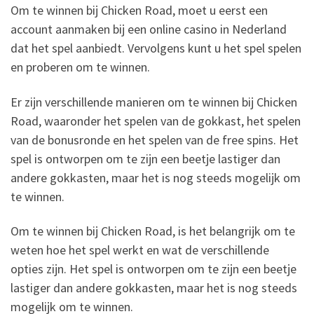
Om te winnen bij Chicken Road, moet u eerst een
account aanmaken bij een online casino in Nederland
dat het spel aanbiedt. Vervolgens kunt u het spel spelen
en proberen om te winnen.
Er zijn verschillende manieren om te winnen bij Chicken
Road, waaronder het spelen van de gokkast, het spelen
van de bonusronde en het spelen van de free spins. Het
spel is ontworpen om te zijn een beetje lastiger dan
andere gokkasten, maar het is nog steeds mogelijk om
te winnen.
Om te winnen bij Chicken Road, is het belangrijk om te
weten hoe het spel werkt en wat de verschillende
opties zijn. Het spel is ontworpen om te zijn een beetje
lastiger dan andere gokkasten, maar het is nog steeds
mogelijk om te winnen.