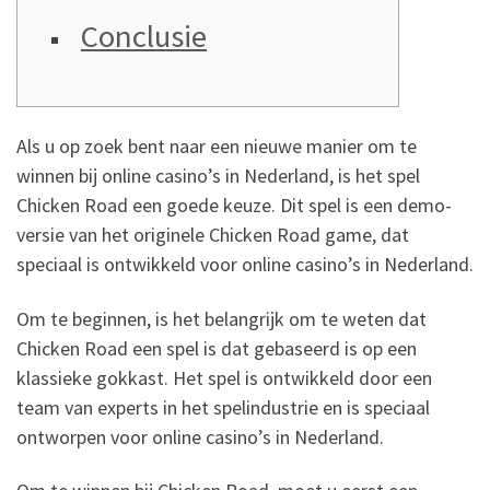
Conclusie
Als u op zoek bent naar een nieuwe manier om te
winnen bij online casino’s in Nederland, is het spel
Chicken Road een goede keuze. Dit spel is een demo-
versie van het originele Chicken Road game, dat
speciaal is ontwikkeld voor online casino’s in Nederland.
Om te beginnen, is het belangrijk om te weten dat
Chicken Road een spel is dat gebaseerd is op een
klassieke gokkast. Het spel is ontwikkeld door een
team van experts in het spelindustrie en is speciaal
ontworpen voor online casino’s in Nederland.