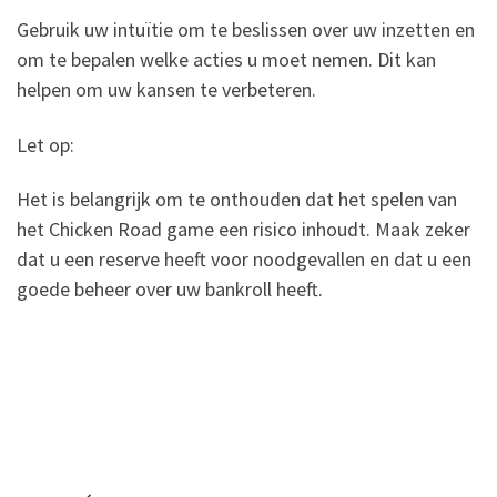
Gebruik uw intuïtie om te beslissen over uw inzetten en
om te bepalen welke acties u moet nemen. Dit kan
helpen om uw kansen te verbeteren.
Let op:
Het is belangrijk om te onthouden dat het spelen van
het Chicken Road game een risico inhoudt. Maak zeker
dat u een reserve heeft voor noodgevallen en dat u een
goede beheer over uw bankroll heeft.