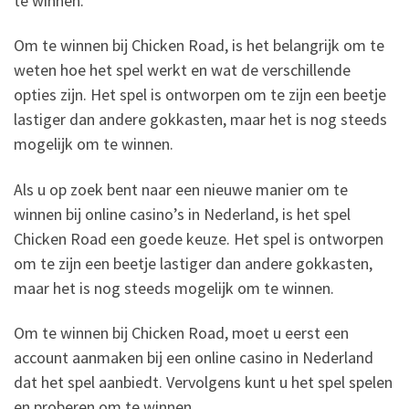
te winnen.
Om te winnen bij Chicken Road, is het belangrijk om te
weten hoe het spel werkt en wat de verschillende
opties zijn. Het spel is ontworpen om te zijn een beetje
lastiger dan andere gokkasten, maar het is nog steeds
mogelijk om te winnen.
Als u op zoek bent naar een nieuwe manier om te
winnen bij online casino’s in Nederland, is het spel
Chicken Road een goede keuze. Het spel is ontworpen
om te zijn een beetje lastiger dan andere gokkasten,
maar het is nog steeds mogelijk om te winnen.
Om te winnen bij Chicken Road, moet u eerst een
account aanmaken bij een online casino in Nederland
dat het spel aanbiedt. Vervolgens kunt u het spel spelen
en proberen om te winnen.