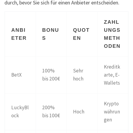
durch, bevor Sie sich für einen Anbieter entscheiden.
ZAHL
ANBI
BONU
QUOT
UNGS
ETER
S
EN
METH
ODEN
Kreditk
100%
Sehr
BetX
arte, E-
bis 200€
hoch
Wallets
Krypto
LuckyBl
200%
Hoch
währun
ock
bis 100€
gen