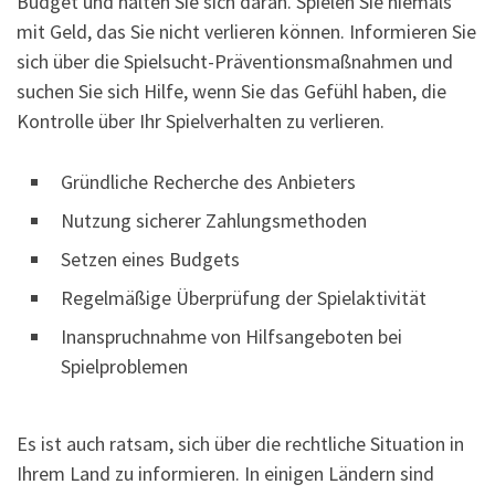
Budget und halten Sie sich daran. Spielen Sie niemals
mit Geld, das Sie nicht verlieren können. Informieren Sie
sich über die Spielsucht-Präventionsmaßnahmen und
suchen Sie sich Hilfe, wenn Sie das Gefühl haben, die
Kontrolle über Ihr Spielverhalten zu verlieren.
Gründliche Recherche des Anbieters
Nutzung sicherer Zahlungsmethoden
Setzen eines Budgets
Regelmäßige Überprüfung der Spielaktivität
Inanspruchnahme von Hilfsangeboten bei
Spielproblemen
Es ist auch ratsam, sich über die rechtliche Situation in
Ihrem Land zu informieren. In einigen Ländern sind