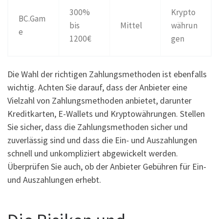
300%
Krypto
BC.Gam
bis
Mittel
währun
e
1200€
gen
Die Wahl der richtigen Zahlungsmethoden ist ebenfalls
wichtig. Achten Sie darauf, dass der Anbieter eine
Vielzahl von Zahlungsmethoden anbietet, darunter
Kreditkarten, E-Wallets und Kryptowährungen. Stellen
Sie sicher, dass die Zahlungsmethoden sicher und
zuverlässig sind und dass die Ein- und Auszahlungen
schnell und unkompliziert abgewickelt werden.
Überprüfen Sie auch, ob der Anbieter Gebühren für Ein-
und Auszahlungen erhebt.