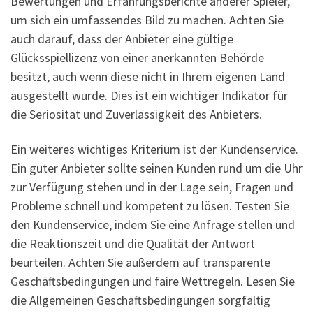
Bewertungen und Erfahrungsberichte anderer Spieler,
um sich ein umfassendes Bild zu machen. Achten Sie
auch darauf, dass der Anbieter eine gültige
Glücksspiellizenz von einer anerkannten Behörde
besitzt, auch wenn diese nicht in Ihrem eigenen Land
ausgestellt wurde. Dies ist ein wichtiger Indikator für
die Seriosität und Zuverlässigkeit des Anbieters.
Ein weiteres wichtiges Kriterium ist der Kundenservice.
Ein guter Anbieter sollte seinen Kunden rund um die Uhr
zur Verfügung stehen und in der Lage sein, Fragen und
Probleme schnell und kompetent zu lösen. Testen Sie
den Kundenservice, indem Sie eine Anfrage stellen und
die Reaktionszeit und die Qualität der Antwort
beurteilen. Achten Sie außerdem auf transparente
Geschäftsbedingungen und faire Wettregeln. Lesen Sie
die Allgemeinen Geschäftsbedingungen sorgfältig