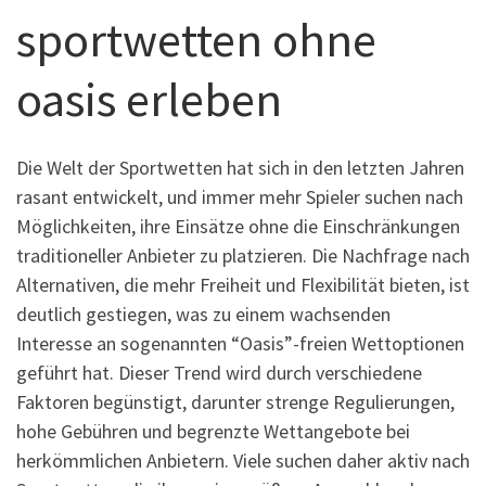
sportwetten ohne
oasis erleben
Die Welt der Sportwetten hat sich in den letzten Jahren
rasant entwickelt, und immer mehr Spieler suchen nach
Möglichkeiten, ihre Einsätze ohne die Einschränkungen
traditioneller Anbieter zu platzieren. Die Nachfrage nach
Alternativen, die mehr Freiheit und Flexibilität bieten, ist
deutlich gestiegen, was zu einem wachsenden
Interesse an sogenannten “Oasis”-freien Wettoptionen
geführt hat. Dieser Trend wird durch verschiedene
Faktoren begünstigt, darunter strenge Regulierungen,
hohe Gebühren und begrenzte Wettangebote bei
herkömmlichen Anbietern. Viele suchen daher aktiv nach