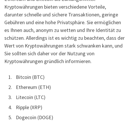
Kryptowährungen bieten verschiedene Vorteile,
darunter schnelle und sichere Transaktionen, geringe
Gebühren und eine hohe Privatsphäre. Sie ermöglichen
es Ihnen auch, anonym zu wetten und Ihre Identität zu
schützen. Allerdings ist es wichtig zu beachten, dass der
Wert von Kryptowährungen stark schwanken kann, und
Sie sollten sich daher vor der Nutzung von
Kryptowährungen gründlich informieren.
Bitcoin (BTC)
Ethereum (ETH)
Litecoin (LTC)
Ripple (XRP)
Dogecoin (DOGE)