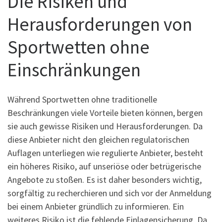
Die Risiken und
Herausforderungen von
Sportwetten ohne
Einschränkungen
Während Sportwetten ohne traditionelle
Beschränkungen viele Vorteile bieten können, bergen
sie auch gewisse Risiken und Herausforderungen. Da
diese Anbieter nicht den gleichen regulatorischen
Auflagen unterliegen wie regulierte Anbieter, besteht
ein höheres Risiko, auf unseriöse oder betrügerische
Angebote zu stoßen. Es ist daher besonders wichtig,
sorgfältig zu recherchieren und sich vor der Anmeldung
bei einem Anbieter gründlich zu informieren. Ein
weiteres Risiko ist die fehlende Einlagensicherung. Da