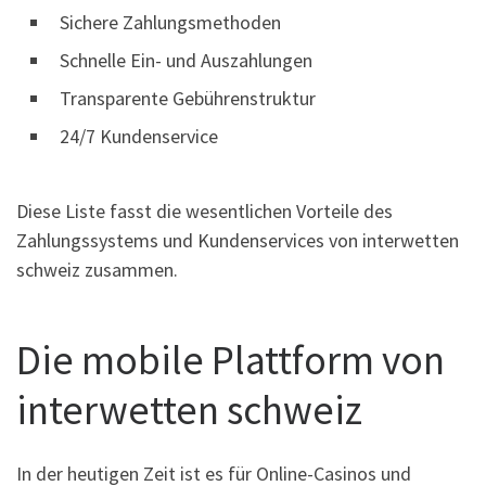
Sichere Zahlungsmethoden
Schnelle Ein- und Auszahlungen
Transparente Gebührenstruktur
24/7 Kundenservice
Diese Liste fasst die wesentlichen Vorteile des
Zahlungssystems und Kundenservices von interwetten
schweiz zusammen.
Die mobile Plattform von
interwetten schweiz
In der heutigen Zeit ist es für Online-Casinos und