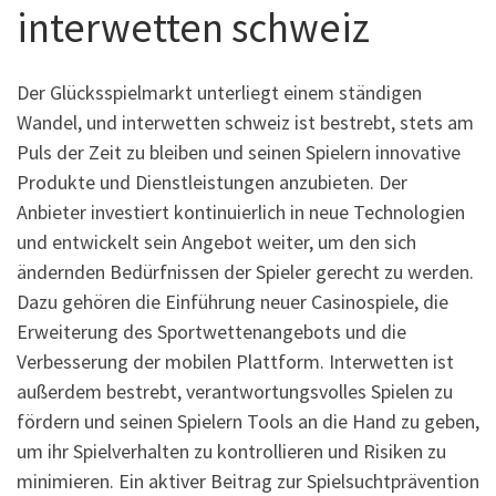
interwetten schweiz
Der Glücksspielmarkt unterliegt einem ständigen
Wandel, und interwetten schweiz ist bestrebt, stets am
Puls der Zeit zu bleiben und seinen Spielern innovative
Produkte und Dienstleistungen anzubieten. Der
Anbieter investiert kontinuierlich in neue Technologien
und entwickelt sein Angebot weiter, um den sich
ändernden Bedürfnissen der Spieler gerecht zu werden.
Dazu gehören die Einführung neuer Casinospiele, die
Erweiterung des Sportwettenangebots und die
Verbesserung der mobilen Plattform. Interwetten ist
außerdem bestrebt, verantwortungsvolles Spielen zu
fördern und seinen Spielern Tools an die Hand zu geben,
um ihr Spielverhalten zu kontrollieren und Risiken zu
minimieren. Ein aktiver Beitrag zur Spielsuchtprävention