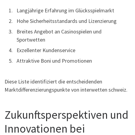
Langjährige Erfahrung im Glücksspielmarkt
Hohe Sicherheitsstandards und Lizenzierung
Breites Angebot an Casinospielen und
Sportwetten
Exzellenter Kundenservice
Attraktive Boni und Promotionen
Diese Liste identifiziert die entscheidenden
Marktdifferenzierungspunkte von interwetten schweiz.
Zukunftsperspektiven und
Innovationen bei