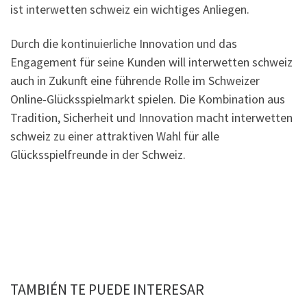
ist interwetten schweiz ein wichtiges Anliegen.
Durch die kontinuierliche Innovation und das
Engagement für seine Kunden will interwetten schweiz
auch in Zukunft eine führende Rolle im Schweizer
Online-Glücksspielmarkt spielen. Die Kombination aus
Tradition, Sicherheit und Innovation macht interwetten
schweiz zu einer attraktiven Wahl für alle
Glücksspielfreunde in der Schweiz.
TAMBIÉN TE PUEDE INTERESAR