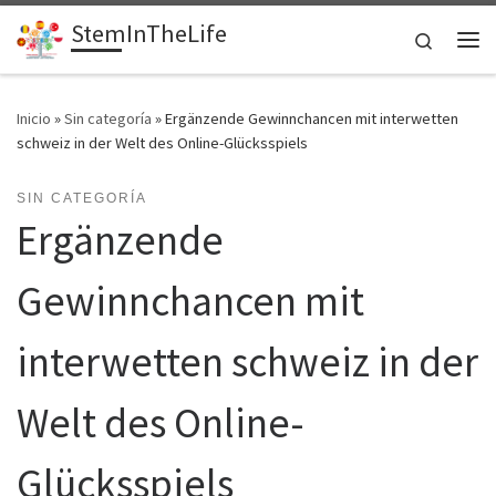
StemInTheLife
Saltar al contenido
Search
Me
Inicio
»
Sin categoría
»
Ergänzende Gewinnchancen mit interwetten
schweiz in der Welt des Online-Glücksspiels
SIN CATEGORÍA
Ergänzende
Gewinnchancen mit
interwetten schweiz in der
Welt des Online-
Glücksspiels