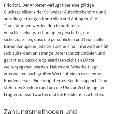
Priorität. Der Anbieter verfügt über eine gültige
Glücksspiellizenz der Schweizer Aufsichtsbehörde und
unterliegt strengen Kontrollen und Auflagen. Alle
Transaktionen werden durch modernste
Verschlüsselungstechnologien geschützt, um
sicherzustellen, dass die persönlichen und finanziellen
Daten der Spieler jederzeit sicher sind. Interwetten hält
sich außerdem an strenge Datenschutzrichtlinien und
garantiert, dass die Spielerdaten nicht an Dritte
weitergegeben werden. Neben der Sicherheit legt
interwetten auch großen Wert auf einen exzellenten
Kundenservice. Ein kompetentes Kundensupport-Team
steht den Spielern rund um die Uhr zur Verfügung, um
Fragen zu beantworten und bei Problemen zu helfen.
Zahlungsmethoden und