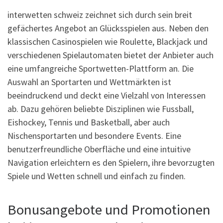
interwetten schweiz zeichnet sich durch sein breit
gefächertes Angebot an Glücksspielen aus. Neben den
klassischen Casinospielen wie Roulette, Blackjack und
verschiedenen Spielautomaten bietet der Anbieter auch
eine umfangreiche Sportwetten-Plattform an. Die
Auswahl an Sportarten und Wettmärkten ist
beeindruckend und deckt eine Vielzahl von Interessen
ab. Dazu gehören beliebte Disziplinen wie Fussball,
Eishockey, Tennis und Basketball, aber auch
Nischensportarten und besondere Events. Eine
benutzerfreundliche Oberfläche und eine intuitive
Navigation erleichtern es den Spielern, ihre bevorzugten
Spiele und Wetten schnell und einfach zu finden.
Bonusangebote und Promotionen