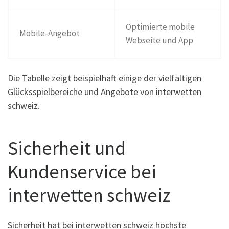
Optimierte mobile
Mobile-Angebot
Webseite und App
Die Tabelle zeigt beispielhaft einige der vielfältigen
Glücksspielbereiche und Angebote von interwetten
schweiz.
Sicherheit und
Kundenservice bei
interwetten schweiz
Sicherheit hat bei interwetten schweiz höchste