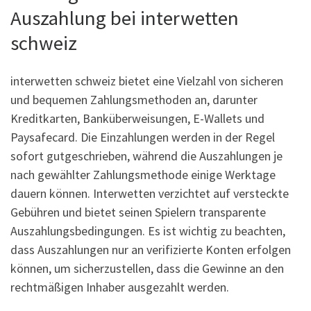
Auszahlung bei interwetten
schweiz
interwetten schweiz bietet eine Vielzahl von sicheren
und bequemen Zahlungsmethoden an, darunter
Kreditkarten, Banküberweisungen, E-Wallets und
Paysafecard. Die Einzahlungen werden in der Regel
sofort gutgeschrieben, während die Auszahlungen je
nach gewählter Zahlungsmethode einige Werktage
dauern können. Interwetten verzichtet auf versteckte
Gebühren und bietet seinen Spielern transparente
Auszahlungsbedingungen. Es ist wichtig zu beachten,
dass Auszahlungen nur an verifizierte Konten erfolgen
können, um sicherzustellen, dass die Gewinne an den
rechtmäßigen Inhaber ausgezahlt werden.