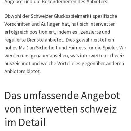
Angebot und die Besonderheiten des Anbieters.
Obwohl der Schweizer Glücksspielmarkt spezifische
Vorschriften und Auflagen hat, hat sich interwetten
erfolgreich positioniert, indem es lizenzierte und
regulierte Dienste anbietet. Dies gewährleistet ein
hohes Maß an Sicherheit und Fairness für die Spieler. Wir
werden uns genauer ansehen, was interwetten schweiz
auszeichnet und welche Vorteile es gegenüber anderen
Anbietern bietet.
Das umfassende Angebot
von interwetten schweiz
im Detail