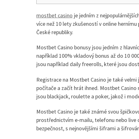
mostbet casino
je jedním z nejpopulárnějších
více než 10 lety zkušeností v online hernímu
České republiky.
Mostbet Casino bonusy jsou jedním z hlavních
například 100% vkladový bonus až do 10 000 
jsou například daily freerolls, které jsou dost
Registrace na Mostbet Casino je také velmi
počítače a začít hrát ihned. Mostbet Casino 
jsou blackjack, roulette a poker, jakož i mode
Mostbet Casino je také známé svou špičkov
prostřednictvím e-mailu, telefonu nebo live
bezpečnost, s nejnovějšími šiframi a šifrován