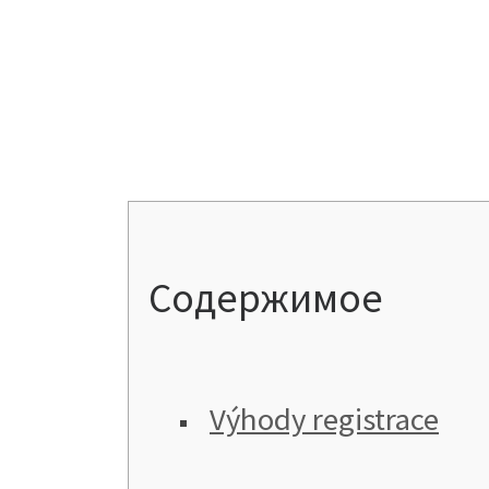
Содержимое
Výhody registrace