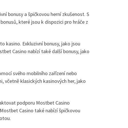
zivní bonusy a špičkovou herní zkušenost. S
bonusů, které jsou k dispozici pro hráče z
o kasino. Exkluzivní bonusy, jako jsou
bet Casino nabízí také další bonusy, jako
omocí svého mobilního zařízení nebo
i, včetně klasických kasinových her, jako
taktovat podporu Mostbet Casino
. Mostbet Casino také nabízí špičkovou
totou.