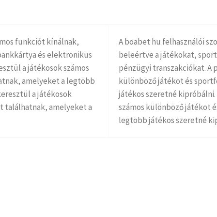
ámos funkciót kínálnak,
A boabet hu felhasználói sz
bankkártya és elektronikus
beleértve a játékokat, spor
esztül a játékosok számos
pénzügyi transzakciókat. A 
hatnak, amelyeket a legtöbb
különböző játékot és sport
keresztül a játékosok
játékos szeretné kipróbálni
t találhatnak, amelyeket a
számos különböző játékot é
legtöbb játékos szeretné ki