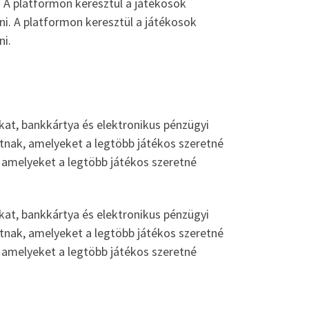
l. A platformon keresztül a játékosok
i. A platformon keresztül a játékosok
ni.
kat, bankkártya és elektronikus pénzügyi
tnak, amelyeket a legtöbb játékos szeretné
 amelyeket a legtöbb játékos szeretné
kat, bankkártya és elektronikus pénzügyi
tnak, amelyeket a legtöbb játékos szeretné
 amelyeket a legtöbb játékos szeretné