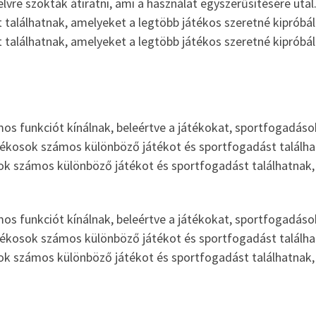
lvre szokták átiratni, ami a használat egyszerűsítésére uta
találhatnak, amelyeket a legtöbb játékos szeretné kipróbáln
találhatnak, amelyeket a legtöbb játékos szeretné kipróbál
mos funkciót kínálnak, beleértve a játékokat, sportfogadáso
átékosok számos különböző játékot és sportfogadást találha
osok számos különböző játékot és sportfogadást találhatnak,
mos funkciót kínálnak, beleértve a játékokat, sportfogadáso
átékosok számos különböző játékot és sportfogadást találha
osok számos különböző játékot és sportfogadást találhatnak,