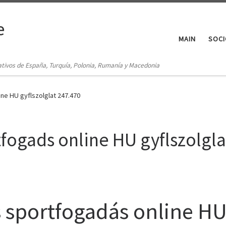
e
MAIN
SOCI
ativos de España, Turquía, Polonia, Rumanía y Macedonia
ne HU gyflszolglat 247.470
tfogads online HU gyflszolgla
 sportfogadás online HU 