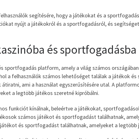
felhasználók segítésére, hogy a játékokat és a sportfogadás
iókat nyújt a játékokról és a sportfogadásról, és segítsége
kaszinóba és sportfogadásba
s sportfogadás platform, amely a világ számos országában é
ahol a felhasználók számos lehetőséget találak a játékok é
k átiratni, ami a használat egyszerűsítésére utal. A platfo
eket a legtöbb játékos szeretné kipróbálni.
mos funkciót kínálnak, beleértve a játékokat, sportfogadáso
tékosok számos játékot és sportfogadást találhatnak, amely
átékot és sportfogadást találhatnak, amelyeket a legtöbb j