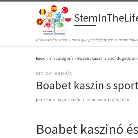
Saltar al contenido
StemInTheLif
Proyecto Erasmus + en el que participan seis centros educ
Inicio
»
Sin categoría
»
Boabet kaszin s sportfogads onli
SIN CATEGORÍA
Boabet kaszin s spor
por
Sonia Bayo García
|
Publicada
11/05/2026
Boabet kaszinó és