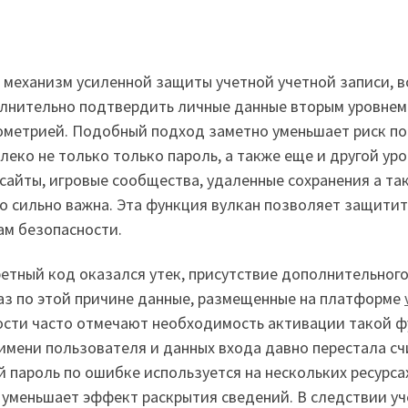
 механизм усиленной защиты учетной учетной записи, в
лнительно подтвердить личные данные вторым уровнем
ометрией. Подобный подход заметно уменьшает риск пос
ко не только только пароль, а также еще и другой уров
сайты, игровые сообщества, удаленные сохранения а т
 сильно важна. Эта функция вулкан позволяет защитить
м безопасности.
екретный код оказался утек, присутствие дополнительно
раз по этой причине данные, размещенные на платформе
ости часто отмечают необходимость активации такой ф
мени пользователя и данных входа давно перестала сч
 пароль по ошибке используется на нескольких ресурса
уменьшает эффект раскрытия сведений. В следствии уч