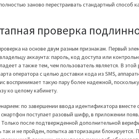
полностью заново перестраивать стандартный способ к
этапная проверка подлинн
проверка на основе двум разным признакам. Первый эле
о владельцу аккаунта: пароль, код доступа или контро
владеет а также тем, чем пользователь является. В это
карта оператора с целью доставки кода из SMS, аппара
вис воспринимает такую пару более надежной, поскольку
зу ко целому кабинету.
енарием: по завершении ввода идентификатора вместе с
 смартфон поступает разовый шифр, в приложении появ
 Только после подтвержденной дополнительной верифи
ь так и не пройден, попытка авторизации блокируется.