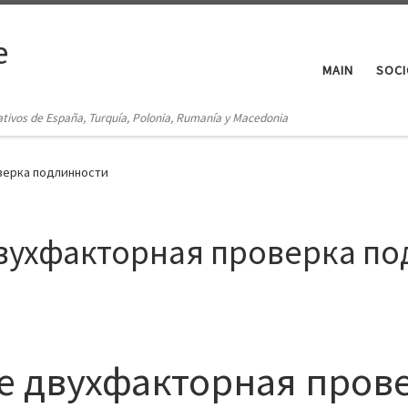
e
MAIN
SOCI
ativos de España, Turquía, Polonia, Rumanía y Macedonia
верка подлинности
двухфакторная проверка п
е двухфакторная пров