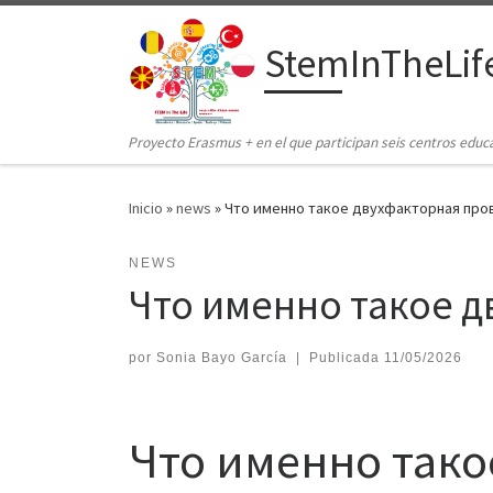
Saltar al contenido
StemInTheLif
Proyecto Erasmus + en el que participan seis centros educ
Inicio
»
news
»
Что именно такое двухфакторная про
NEWS
Что именно такое 
por
Sonia Bayo García
|
Publicada
11/05/2026
Что именно тако