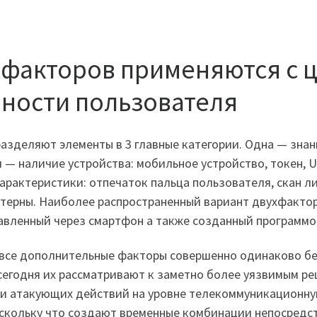
 факторов применяются с 
ности пользователя
зделяют элементы в 3 главные категории. Одна — знан
 — наличие устройства: мобильное устройство, токен, 
рактеристики: отпечаток пальца пользователя, скан ли
терны. Наиболее распространенный вариант двухфактор
авленный через смартфон а также созданный программо
е все дополнительные факторы совершенно одинаково б
сегодня их рассматривают к заметно более уязвимым ре
 и атакующих действий на уровне телекоммуникационну
скольку что создают временные комбинации непосредст