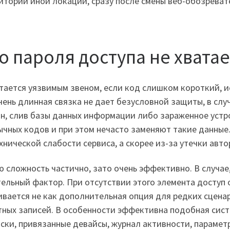
ритории иной локации, сразу после смены веб-обозреват
о пароля доступа не хватае
стается уязвимым звеном, если код слишком короткий, и
ень длинная связка не дает безусловной защиты, в случ
н, слив базы данных информации либо зараженное устр
ных кодов и при этом нечасто заменяют такие данные. 
хнической слабости сервиса, а скорее из-за утечки авт
 сложность частично, зато очень эффективно. В случае
ельный фактор. При отсутствии этого элемента доступ 
ивается не как дополнительная опция для редких сценар
ных записей. В особенности эффективна подобная систем
иски, привязанные девайсы, журнал активности, парамет