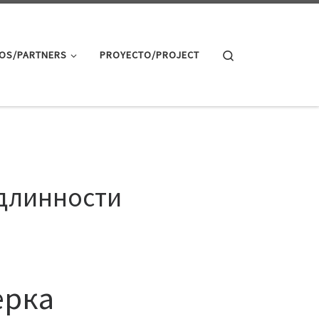
Search
OS/PARTNERS
PROYECTO/PROJECT
одлинности
ерка