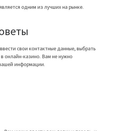
является одним из лучших на рынке.
советы
о ввести свои контактные данные, выбрать
 в онлайн-казино. Вам не нужно
 вашей информации.