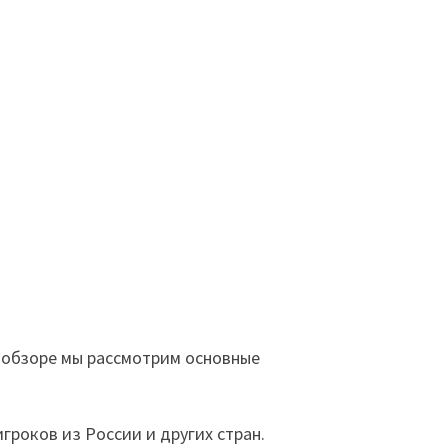
 обзоре мы рассмотрим основные
гроков из России и других стран.