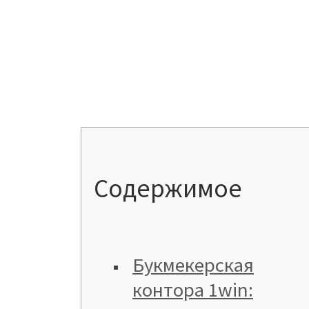
Содержимое
Букмекерская
контора 1win: