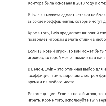
Контора была основана в 2018 году и с т
В 1win вы можете сделать ставки на боле
высокие коэффициенты, которые могут до
Кроме того, 1win предлагает широкий сп
позволяет игрокам делать ставки в любо
Если вы новый игрок, то вам может быть 
игроков, который может помочь вам начат
В целом, 1win – это отличная выбор для 
коэффициентами, широким спектром функ
время и из любого места.
Рекомендации: Если вы новый игрок, то н
играть. Кроме того, используйте 1win зе