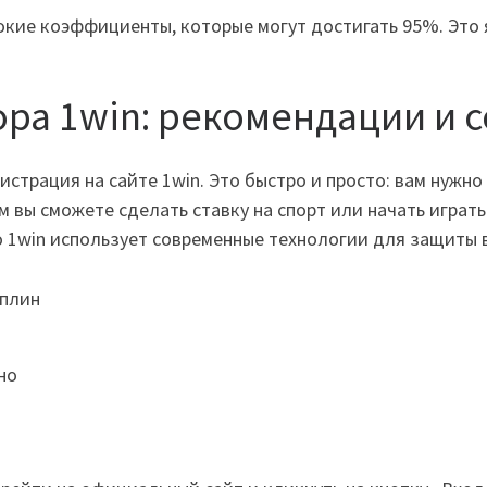
окие коэффициенты, которые могут достигать 95%. Это 
ра 1win: рекомендации и 
истрация на сайте 1win. Это быстро и просто: вам нужн
 вы сможете сделать ставку на спорт или начать играть
то 1win использует современные технологии для защиты
иплин
но