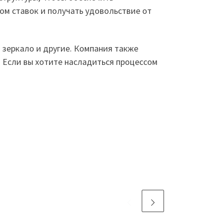
ом ставок и получать удовольствие от
 зеркало и другие. Компания также
 Если вы хотите насладиться процессом