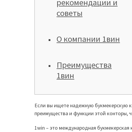
рекомендации и
советы
О компании 1вин
Преимущества
1вин
Если вы ищете надежную букмекерскую ко
преимущества и функции этой конторы, ч
1win – это международная букмекерская к