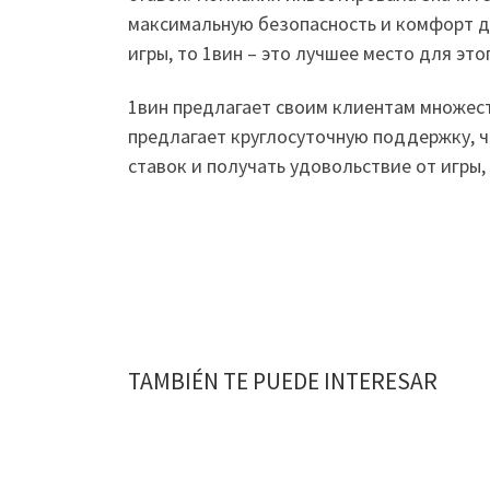
максимальную безопасность и комфорт дл
игры, то 1вин – это лучшее место для этог
1вин предлагает своим клиентам множеств
предлагает круглосуточную поддержку, ч
ставок и получать удовольствие от игры, 
TAMBIÉN TE PUEDE INTERESAR