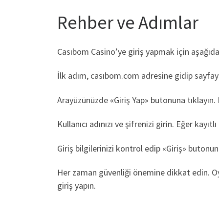
Rehber ve Adımlar
Casıbom Casino’ye giriş yapmak için aşağıdak
İlk adım, casıbom.com adresine gidip sayfayı
Arayüzünüzde «Giriş Yap» butonuna tıklayın. Bu
Kullanıcı adınızı ve şifrenizi girin. Eğer kayıt
Giriş bilgilerinizi kontrol edip «Giriş» butonuna
Her zaman güvenliği önemine dikkat edin. Oyu
giriş yapın.