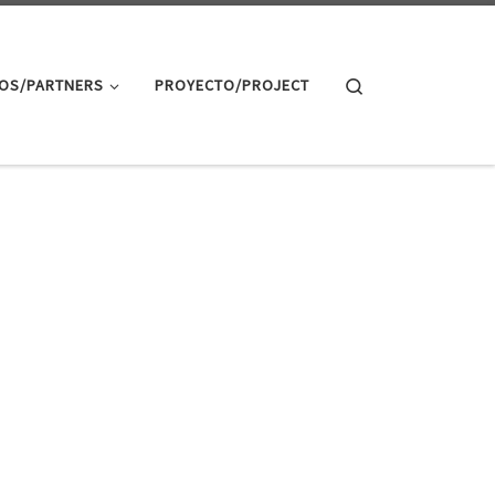
Search
OS/PARTNERS
PROYECTO/PROJECT