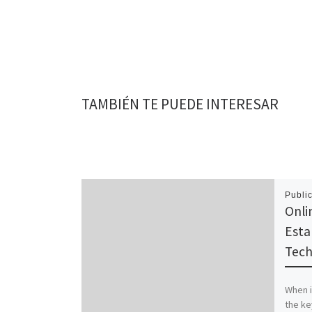
TAMBIÉN TE PUEDE INTERESAR
Publi
Onli
Esta
Tech
When i
the ke