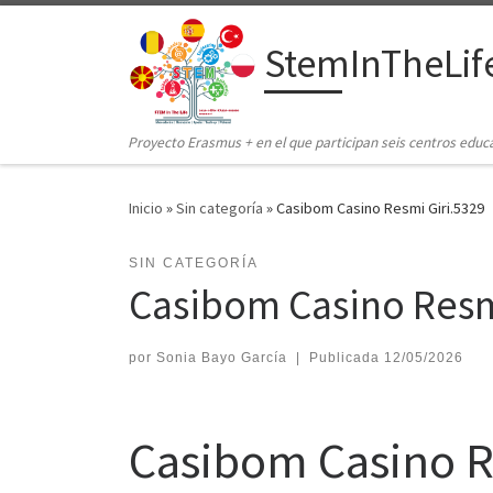
Saltar al contenido
StemInTheLif
Proyecto Erasmus + en el que participan seis centros educ
Inicio
»
Sin categoría
»
Casibom Casino Resmi Giri.5329
SIN CATEGORÍA
Casibom Casino Resm
por
Sonia Bayo García
|
Publicada
12/05/2026
Casibom Casino R