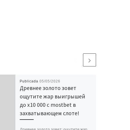
Publicada
05/05/2026
Древнее золото зовет
ощутите жар выигрышей
до x10 000 с mostbet в
захватывающем слоте!
Древнее золото зовет: ощутите жар