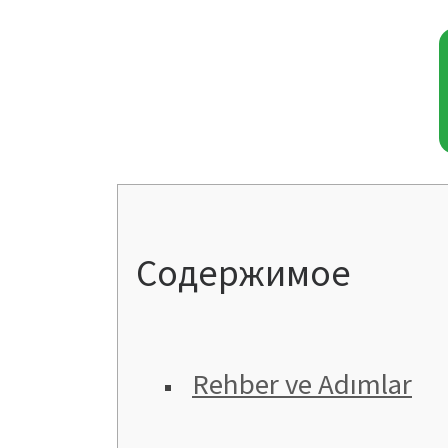
Содержимое
Rehber ve Adımlar