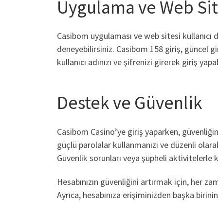
Uygulama ve Web Sit
Casibom uygulaması ve web sitesi kullanıcı d
deneyebilirsiniz. Casibom 158 giriş, güncel gi
kullanıcı adınızı ve şifrenizi girerek giriş yap
Destek ve Güvenlik
Casibom Casino’ye giriş yaparken, güvenliğin
güçlü parolalar kullanmanızı ve düzenli olara
Güvenlik sorunları veya şüpheli aktivitelerle k
Hesabınızın güvenliğini artırmak için, her za
Ayrıca, hesabınıza erişiminizden başka birini