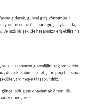
asına giderek, güncel giriş yöntemlerini
ıza yardımcı olur. Casibom giriş sayfasında,
 ve hızlı bir şekilde hesabınıza erişebilirsiniz.
oruz. Hesabınızın güvenliğini sağlamak için
z, destek ekibimizle iletişime geçebilirsiniz.
şekilde yardımcıya ulaşabilirsiniz.
zın güncel olduğunu onaylamak önemlidir.
manızı öneriyoruz.