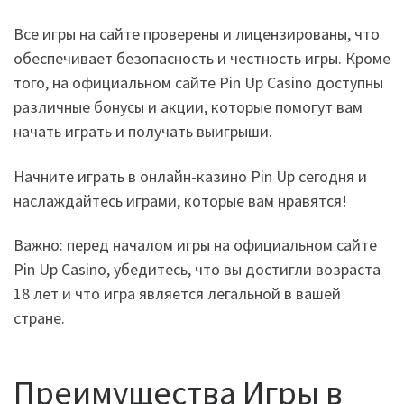
Все игры на сайте проверены и лицензированы, что
обеспечивает безопасность и честность игры. Кроме
того, на официальном сайте Pin Up Casino доступны
различные бонусы и акции, которые помогут вам
начать играть и получать выигрыши.
Начните играть в онлайн-казино Pin Up сегодня и
наслаждайтесь играми, которые вам нравятся!
Важно: перед началом игры на официальном сайте
Pin Up Casino, убедитесь, что вы достигли возраста
18 лет и что игра является легальной в вашей
стране.
Преимущества Игры в