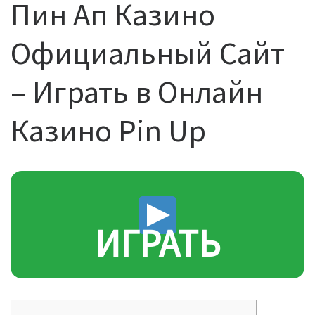
Пин Ап Казино
Официальный Сайт
– Играть в Онлайн
Казино Pin Up
ИГРАТЬ