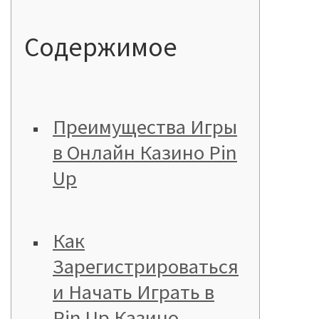
Содержимое
Преимущества Игры
в Онлайн Казино Pin
Up
Как
Зарегистрироваться
и Начать Играть в
Pin Up Казино