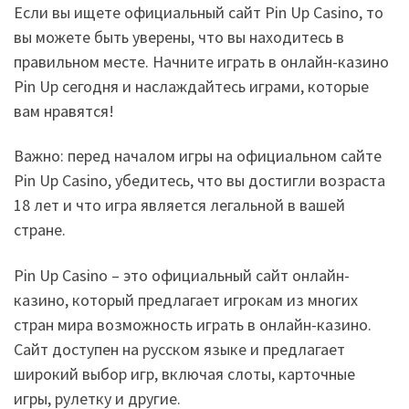
Если вы ищете официальный сайт Pin Up Casino, то
вы можете быть уверены, что вы находитесь в
правильном месте. Начните играть в онлайн-казино
Pin Up сегодня и наслаждайтесь играми, которые
вам нравятся!
Важно: перед началом игры на официальном сайте
Pin Up Casino, убедитесь, что вы достигли возраста
18 лет и что игра является легальной в вашей
стране.
Pin Up Casino – это официальный сайт онлайн-
казино, который предлагает игрокам из многих
стран мира возможность играть в онлайн-казино.
Сайт доступен на русском языке и предлагает
широкий выбор игр, включая слоты, карточные
игры, рулетку и другие.