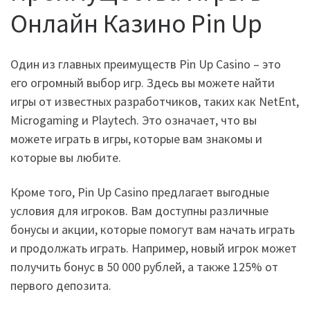
Онлайн Казино Pin Up
Один из главных преимуществ Pin Up Casino – это
его огромный выбор игр. Здесь вы можете найти
игры от известных разработчиков, таких как NetEnt,
Microgaming и Playtech. Это означает, что вы
можете играть в игры, которые вам знакомы и
которые вы любите.
Кроме того, Pin Up Casino предлагает выгодные
условия для игроков. Вам доступны различные
бонусы и акции, которые помогут вам начать играть
и продолжать играть. Например, новый игрок может
получить бонус в 50 000 рублей, а также 125% от
первого депозита.