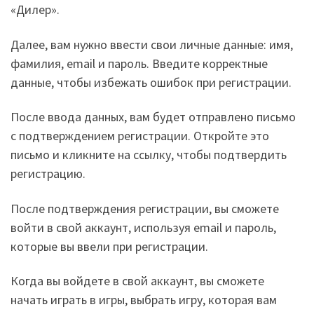
«Дилер».
Далее, вам нужно ввести свои личные данные: имя,
фамилия, email и пароль. Введите корректные
данные, чтобы избежать ошибок при регистрации.
После ввода данных, вам будет отправлено письмо
с подтверждением регистрации. Откройте это
письмо и кликните на ссылку, чтобы подтвердить
регистрацию.
После подтверждения регистрации, вы сможете
войти в свой аккаунт, используя email и пароль,
которые вы ввели при регистрации.
Когда вы войдете в свой аккаунт, вы сможете
начать играть в игры, выбрать игру, которая вам