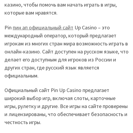
казино, чтобы помочь вам начать играть в игры,
которые вам нравятся.
Pin
пин ап официальный сайт
Up Casino – это
международный оператор, который предлагает
игрокам из многих стран мира возможность играть в
онлайн-казино. Сайт доступен на русском языке, что
делает его доступным для игроков из России и
других стран, где русский язык является
официальным.
Официальный сайт Pin Up Casino предлагает
широкий выбор игр, включая слоты, карточные
игры, рулетку и другие. Все игры на сайте проверены
и лицензированы, что обеспечивает безопасность и
честность игры.