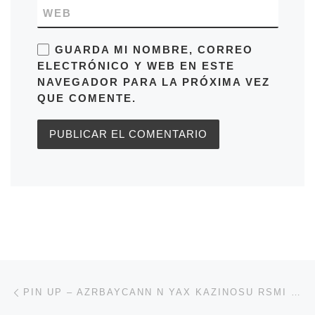
WEB
GUARDA MI NOMBRE, CORREO
ELECTRÓNICO Y WEB EN ESTE
NAVEGADOR PARA LA PRÓXIMA VEZ
QUE COMENTE.
Navegación de entradas
Entrada anterior
PIN UP – AZRBAYCANN N YAX KAZINOSU RSMI SAYT.327