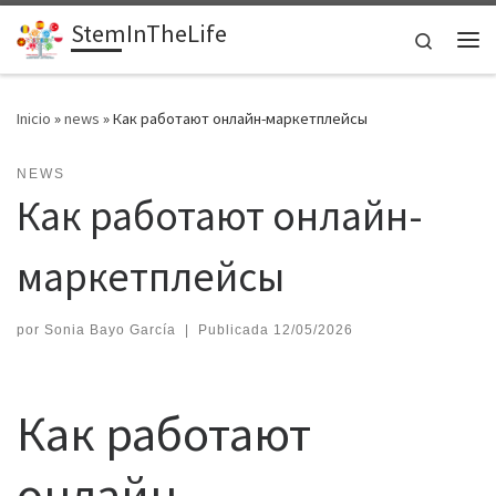
StemInTheLife
Saltar al contenido
Search
Me
Inicio
»
news
»
Как работают онлайн-маркетплейсы
NEWS
Как работают онлайн-
маркетплейсы
por
Sonia Bayo García
|
Publicada
12/05/2026
Как работают
онлайн-