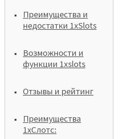
Преимущества и
недостатки 1xSlots
Возможности и
функции 1xslots
Отзывы и рейтинг
Преимущества
1хСлотс: