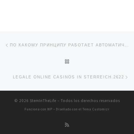
Navegación de entradas
Entrada anterior
ПО КАКОМУ ПРИНЦИПУ РАБОТАЕТ АВТОМАТИЧЕСКИЙ ДЕПЛОЙ
VOLVER A LA LISTA DE 
En
LEGALE ONLINE CASINOS IN STERREICH.2622
© 2026
StemInTheLife
– Todos los derechos reservados
Funciona con
WP
– Diseñado con el
Tema Customizr