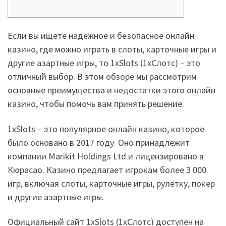
Если вы ищете надежное и безопасное онлайн
казино, где можно играть в слоты, карточные игры и
другие азартные игры, то 1xSlots (1хСлотс) – это
отличный выбор. В этом обзоре мы рассмотрим
основные преимущества и недостатки этого онлайн
казино, чтобы помочь вам принять решение.
1xSlots – это популярное онлайн казино, которое
было основано в 2017 году. Оно принадлежит
компании Marikit Holdings Ltd и лицензировано в
Кюрасао. Казино предлагает игрокам более 3 000
игр, включая слоты, карточные игры, рулетку, покер
и другие азартные игры.
Официальный сайт 1xSlots (1хСлотс) доступен на