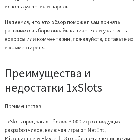
используя логин и пароль.
Надеемся, что это обзор поможет вам принять
решение о выборе онлайн казино. Если у вас есть
вопросы или комментарии, пожалуйста, оставьте их
в комментариях.
Преимущества и
недостатки 1xSlots
Преимущества:
1xSlots предлагает более 3 000 игр от ведущих
разработчиков, включая игры от NetEnt,
Microgaming и Playtech. Это обеспечивает игрокам