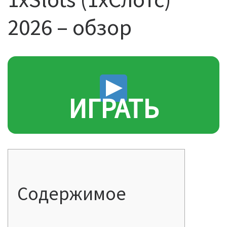
2026 – обзор
ИГРАТЬ
Содержимое