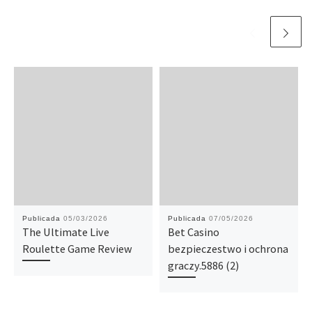
Publicada
05/03/2026
Publicada
07/05/2026
The Ultimate Live
Bet Casino
Roulette Game Review
bezpieczestwo i ochrona
graczy.5886 (2)