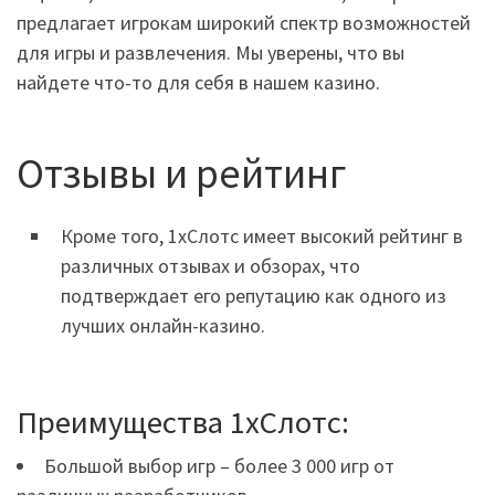
предлагает игрокам широкий спектр возможностей
для игры и развлечения. Мы уверены, что вы
найдете что-то для себя в нашем казино.
Отзывы и рейтинг
Кроме того, 1хСлотс имеет высокий рейтинг в
различных отзывах и обзорах, что
подтверждает его репутацию как одного из
лучших онлайн-казино.
Преимущества 1хСлотс:
Большой выбор игр – более 3 000 игр от