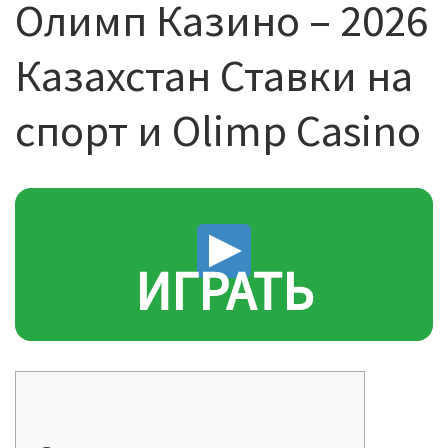
Олимп Казино – 2026
Казахстан Ставки на
спорт и Olimp Casino
ИГРАТЬ