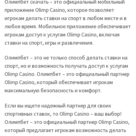
Олимпбет скачать – это официальный мобильный
приложение Olimp Casino, которое позволяет
игрокам делать ставки на спорт в любом месте и в
любое время. Мобильное приложение обеспечивает
игрокам доступ к услугам Olimp Casino, включая
ставки на спорт, игры и развлечения.
Олимпбет – это не только способ делать ставки на
спорт, но и возможность получать доступ к услугам
Olimp Casino. Олимпбет – это официальный партнер
Olimp Casino, который обеспечивает игрокам
максимальную безопасность и комфорт.
Если вы ищете надежный партнер для своих
спортивных ставок, то Olimp Casino – ваш выбор!
Олимпбет – это официальный партнер Olimp Casino,
который предлагает игрокам возможность делать