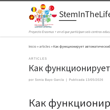
Saltar al contenido
StemInTheLif
Proyecto Erasmus + en el que participan seis centros educ
Inicio
»
articles
»
Как функционирует автоматически
ARTICLES
Как функционирует
por
Sonia Bayo García
|
Publicada
13/05/2026
Как функционир