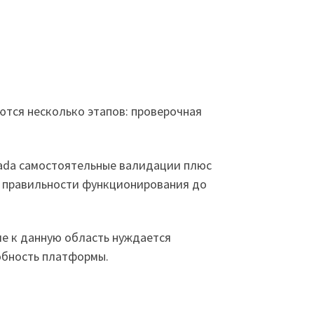
ются несколько этапов: проверочная
vada самостоятельные валидации плюс
ри правильности функционирования до
ие к данную область нуждается
собность платформы.