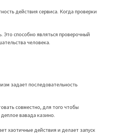
ность действия сервиса. Когда проверки
. Это способно являться проверочный
шательства человека.
анизм задает последовательность
товать совместно, для того чтобы
 деплое вавада казино.
ет хаотичные действия и делает запуск