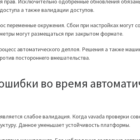
я прав. Исключительно одобренные обновления обязаны 
оступа а также валидации доступов.
с переменные окружения. Сбои при настройках могут соз
метры могут размещаться при закрытом формате.
роцесс автоматического деплоя. Решения а также маши
против постороннего вмешательства.
ошибки во время автомати
является слабое валидация. Когда vavada проверки сов
уктуру. Данное уменьшает устойчивость платформы.