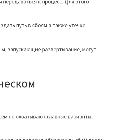
передаваться к процесс. Для этого
дать путь в сбоям а также утечке
ны, запускающие развертывание, могут
ческом
сем не охватывают главные варианты,