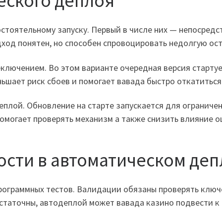
еского деплоя
стоятельному запуску. Первый в числе них — непосредс
дход понятен, но способен спровоцировать недолгую ост
ключением. Во этом варианте очередная версия старту
ньшает риск сбоев и помогает вавада быстро откатиться 
еплой. Обновление на старте запускается для ограниче
помогает проверять механизм а также снизить влияние 
ости в автоматическом деп
программных тестов. Валидации обязаны проверять клю
статочны, автодеплой может вавада казино подвести к 