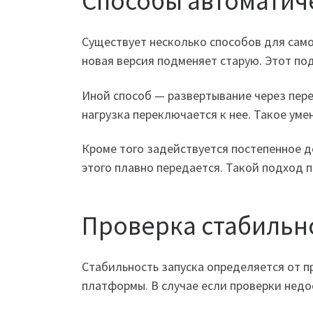
Способы автоматич
Существует несколько способов для само
новая версия подменяет старую. Этот по
Иной способ — развертывание через пере
нагрузка переключается к нее. Такое уме
Кроме того задействуется постепенное д
этого плавно передается. Такой подход 
Проверка стабильн
Стабильность запуска определяется от 
платформы. В случае если проверки недо