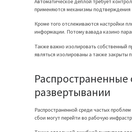
Автоматическое деплой требует контрол
применяются механизмы подтверждения д
Кроме того отслеживаются настройки плю
информации. Потому вавада казино пара
Также важно изолировать собственный п
являться изолированы а также закрыты 
Распространенные 
развертывании
Распространенной среди частых проблем 
сбои могут перейти во рабочую инфрастр