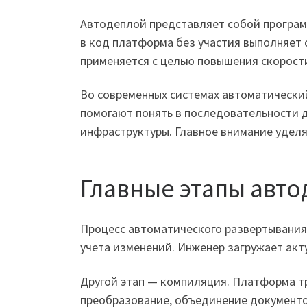
Автодеплой представляет собой програм
в код платформа без участия выполняет 
применяется с целью повышения скорости
Во современных системах автоматический
помогают понять в последовательности д
инфраструктуры. Главное внимание уделя
Главные этапы авт
Процесс автоматического развертывания
учета изменений. Инженер загружает акт
Другой этап — компиляция. Платформа т
преобразование, объединение документов