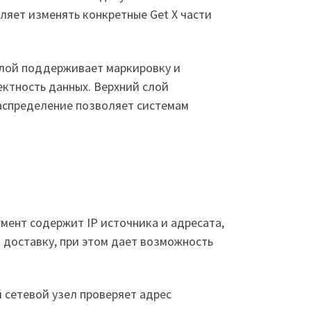
ляет изменять конкретные Get X части
слой поддерживает маркировку и
ектность данных. Верхний слой
распределение позволяет системам
гмент содержит IP источника и адресата,
т доставку, при этом дает возможность
 сетевой узел проверяет адрес