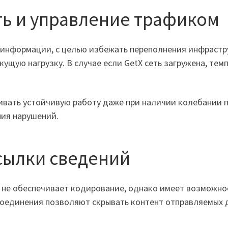
ь и управление трафиком
 информации, с целью избежать переполнения инфрастр
щую нагрузку. В случае если GetX сеть загружена, темп
ать устойчивую работу даже при наличии колебании п
ния нарушений.
сылки сведений
е не обеспечивает кодирование, однако имеет возможно
оединения позволяют скрывать контент отправляемых 