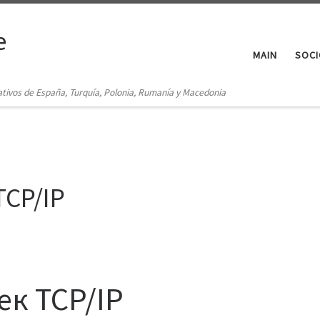
e
MAIN
SOCI
ativos de España, Turquía, Polonia, Rumanía y Macedonia
TCP/IP
ек TCP/IP