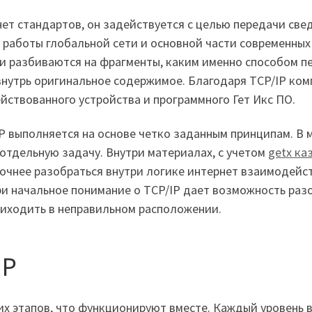
нет стандартов, он задействуется с целью передачи с
е работы глобальной сети и основной части современных
и разбиваются на фрагменты, каким именно способом п
внутрь оригинальное содержимое. Благодаря TCP/IP ко
ствованного устройства и программного Гет Икс ПО.
 выполняется на основе четко заданным принципам. В
отдельную задачу. Внутри материалах, с учетом
getx ка
очнее разобраться внутри логике интернет взаимодейст
и начальное понимание о TCP/IP дает возможность разо
риходить в неправильном расположении.
IP
х этапов, что функционируют вместе. Каждый уровень 