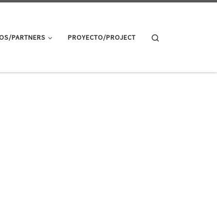
Search
OS/PARTNERS
PROYECTO/PROJECT