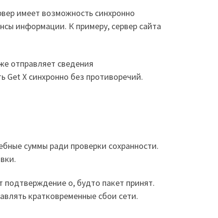
рвер имеет возможность синхронно
сы информации. К примеру, сервер сайта
же отправляет сведения
 Get X синхронно без противоречий.
ебные суммы ради проверки сохранности.
вки.
 подтверждение о, будто пакет принят.
равлять кратковременные сбои сети.