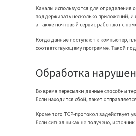
Каналы используются для определения о
поддерживать несколько приложений, и 
а также почтовый сервис работают с по
Когда данные поступают к компьютер, п
соответствующему программе. Такой под
Обработка нарушен
Во время пересылки данные способны тер
Если находится сбой, пакет отправляетс
Кроме того TCP-протокол задействует у
Если сигнал никак не получено, источни