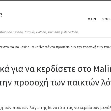
e
MAIN
SOCI
ativos de España, Turquía, Polonia, Rumanía y Macedonia
τε στο Malina Casino Τα καζίνο πάντα προσελκύουν την προσοχή των παι
ά για να κερδίσετε στο Mali
την προσοχή των παικτών λό
ή των παικτών λόγω της δυνατότητας να κερδίσουν μεγά