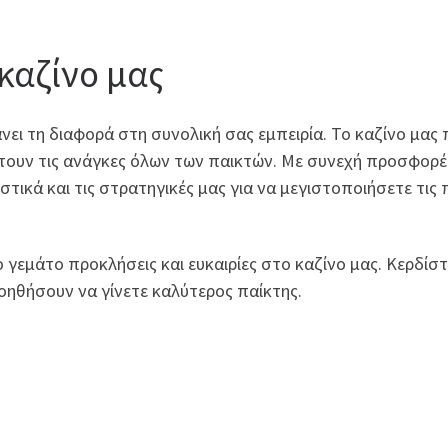
 καζίνο μας
ει τη διαφορά στη συνολική σας εμπειρία. Το καζίνο μας π
τουν τις ανάγκες όλων των παικτών. Με συνεχή προσφορές 
στικά και τις στρατηγικές μας για να μεγιστοποιήσετε τις
 γεμάτο προκλήσεις και ευκαιρίες στο καζίνο μας. Κερδίστ
ηθήσουν να γίνετε καλύτερος παίκτης.