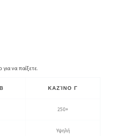
 για να παίξετε.
Β
ΚΑΖΊΝΟ Γ
250+
Υψηλή