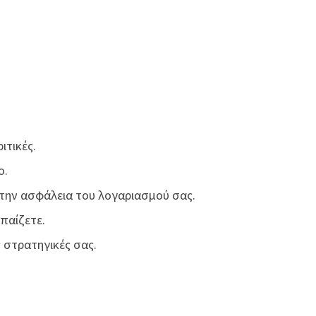
ιτικές.
ο.
την ασφάλεια του λογαριασμού σας.
παίζετε.
ς στρατηγικές σας.