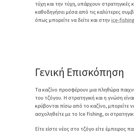
τύχη και την τύχη, υπάρχουν στρατηγικές 
καθοδηγήσει μέσα από τις καλύτερες συμβο
όπως μπορείτε να δείτε και στην
ice-fishi
Γενική Επισκόπηση
Τα καζίνο προσφέρουν μια πληθώρα παιχνιδ
του τζόγου. Η στρατηγική και η γνώση είνα
κρύβονται πίσω από το καζίνο, μπορείτε να
ασχοληθείτε με το Ice Fishing, οι στρατηγι
Είτε είστε νέος στο τζόγο είτε έμπειρος π