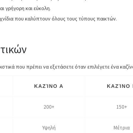
αι γρήγορη και εύκολη.
ιχνίδια που καλύπτουν όλους τους τύπους παικτών.
τικών
ιστικά που πρέπει να εξετάσετε όταν επιλέγετε ένα καζίνο
ΚΑΖΊΝΟ Α
ΚΑΖΊΝΟ 
200+
150+
Υψηλή
Μέτρια