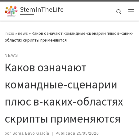
StemInTheLife
Saltar al contenido
Search
Me
Inicio
»
news
»
Каков означают командные-сценарии плюс в-каких-
областях скрипты применяются
NEWS
Каков означают
командные-сценарии
плюс в-каких-областях
скрипты применяются
por
Sonia Bayo García
|
Publicada
25/05/2026