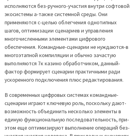
исполняются без-ручного-участия внутри софтовой
экосистемы а-также системной среды. Они
применяются с-целью облегчения однотипных
шагов, оптимизации сценариев и управления
многочисленными элементами цифрового
обеспечения. Командные-сценарии не нуждаются-в
многоэтапной компиляции и обычно зачастую
выполняются 7к казино обработчиком, данный-
фактор формирует сценарии практичными ради
ускоренного подключения плюс редактирования.
В современных цифровых системах командные-
сценарии играют ключевую роль, поскольку дают-
возможность объединить несколько элементы в
единую функциональную последовательность, при-
этом еще оптимизируют выполнение операций без-
участия участия человека. В прикладных сценариях