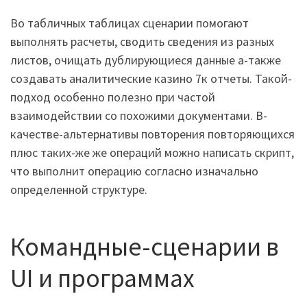
Во табличных таблицах сценарии помогают
выполнять расчеты, сводить сведения из разных
листов, очищать дублирующиеся данные а-также
создавать аналитические казино 7к отчеты. Такой-
подход особенно полезно при частой
взаимодействии со похожими документами. В-
качестве-альтернативы повторения повторяющихся
плюс таких-же же операций можно написать скрипт,
что выполнит операцию согласно изначально
определенной структуре.
Командные-сценарии в
UI и программах