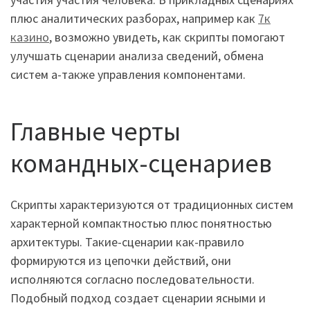
плюс аналитических разборах, например как
7к
казино
, возможно увидеть, как скрипты помогают
улучшать сценарии анализа сведений, обмена
систем а-также управления компонентами.
Главные черты
командных-сценариев
Скрипты характеризуются от традиционных систем
характерной компактностью плюс понятностью
архитектуры. Такие-сценарии как-правило
формируются из цепочки действий, они
исполняются согласно последовательности.
Подобный подход создает сценарии ясными и