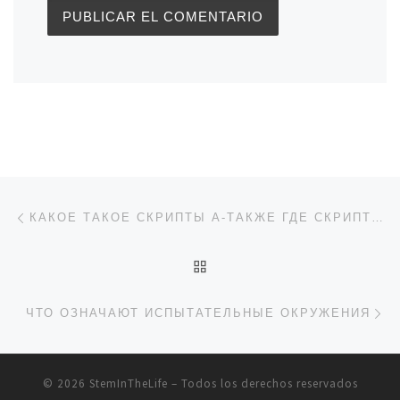
Navegación de entradas
Entrada anterior
КАКОЕ ТАКОЕ СКРИПТЫ А-ТАКЖЕ ГДЕ СКРИПТЫ ЗАДЕЙСТВУЮТСЯ
VOLVER A LA LISTA DE 
En
ЧТО ОЗНАЧАЮТ ИСПЫТАТЕЛЬНЫЕ ОКРУЖЕНИЯ
© 2026
StemInTheLife
– Todos los derechos reservados