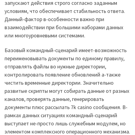
запускают действия строго согласно заданным
условиям, что обеспечивает стабильность ответа.
Данный-фактор в-особенности важно при
взаимодействии при большими наборами данных
или многоуровневыми системами.
Базовый командный-сценарий имеет-возможность
переименовывать документы по единому правилу,
отправлять файлы во нужные директории,
контролировать появление обновлений а-также
чистить временные директории. Значительно
развитые скрипты могут собирать данные от разных
каналов, проверять данные, генерировать
документы плюс рассылать 7k casino сообщения. В-
рамках данных ситуациях командный-сценарий
выступает не-просто лишь служебным модулем, но
элементом комплексного операционного механизма.