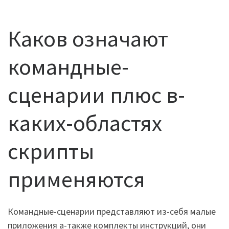
Каков означают
командные-
сценарии плюс в-
каких-областях
скрипты
применяются
Командные-сценарии представляют из-себя малые
приложения а-также комплекты инструкций, они