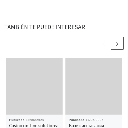
TAMBIÉN TE PUEDE INTERESAR
Publicada
19/06/2026
Publicada
11/05/2026
Casino on-line solutions:
Базис испытания