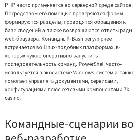
PHP часто применяется во серверной среде сайтов.
Посредством его помощью проверяются формы,
формируются разделы, проводятся обращения к
базе сведений а-также возвращаются ответы ради
web-браузера. Командный-Bash регулярнее
встречается во Linux-подобных платформах, в-
которых нужно оперативно запустить
последовательность команд. PowerShell часто-
используется в экосистеме Windows-систем а-также
помогает управлять документами, сервисами,
конфигурациями плюс сетевыми компонентами 7k
casino.
Командные-сценарии во
веб-разработке