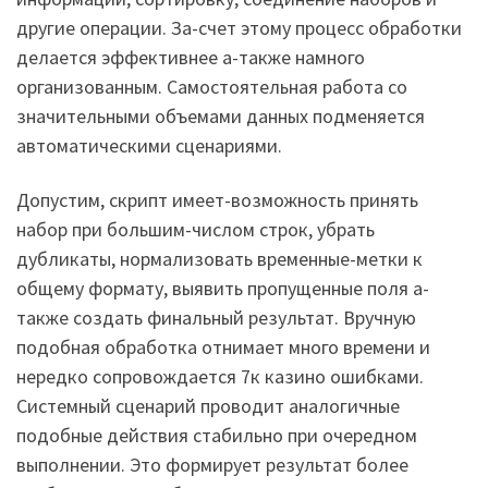
другие операции. За-счет этому процесс обработки
делается эффективнее а-также намного
организованным. Самостоятельная работа со
значительными объемами данных подменяется
автоматическими сценариями.
Допустим, скрипт имеет-возможность принять
набор при большим-числом строк, убрать
дубликаты, нормализовать временные-метки к
общему формату, выявить пропущенные поля а-
также создать финальный результат. Вручную
подобная обработка отнимает много времени и
нередко сопровождается 7к казино ошибками.
Системный сценарий проводит аналогичные
подобные действия стабильно при очередном
выполнении. Это формирует результат более