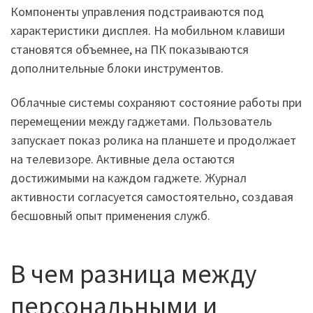
Компоненты управления подстраиваются под
характеристики дисплея. На мобильном клавиши
становятся объемнее, на ПК показываются
дополнительные блоки инструментов.
Облачные системы сохраняют состояние работы при
перемещении между гаджетами. Пользователь
запускает показ ролика на планшете и продолжает
на телевизоре. Активные дела остаются
достижимыми на каждом гаджете. Журнал
активности согласуется самостоятельно, создавая
бесшовный опыт применения служб.
В чем разница между
персональными и