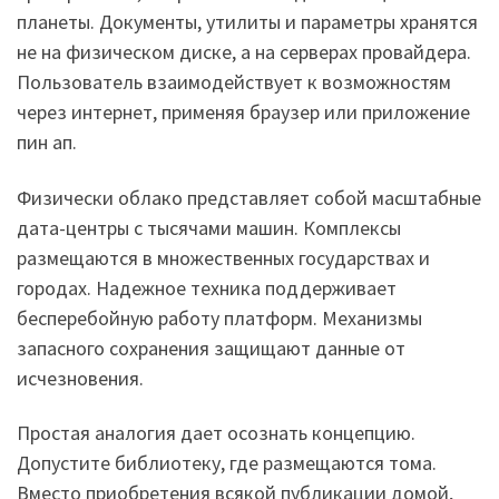
планеты. Документы, утилиты и параметры хранятся
не на физическом диске, а на серверах провайдера.
Пользователь взаимодействует к возможностям
через интернет, применяя браузер или приложение
пин ап.
Физически облако представляет собой масштабные
дата-центры с тысячами машин. Комплексы
размещаются в множественных государствах и
городах. Надежное техника поддерживает
бесперебойную работу платформ. Механизмы
запасного сохранения защищают данные от
исчезновения.
Простая аналогия дает осознать концепцию.
Допустите библиотеку, где размещаются тома.
Вместо приобретения всякой публикации домой,