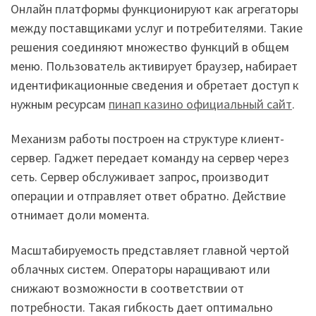
Онлайн платформы функционируют как агрегаторы
между поставщиками услуг и потребителями. Такие
решения соединяют множество функций в общем
меню. Пользователь активирует браузер, набирает
идентификационные сведения и обретает доступ к
нужным ресурсам
пинап казино официальный сайт
.
Механизм работы построен на структуре клиент-
сервер. Гаджет передает команду на сервер через
сеть. Сервер обслуживает запрос, производит
операции и отправляет ответ обратно. Действие
отнимает доли момента.
Масштабируемость представляет главной чертой
облачных систем. Операторы наращивают или
снижают возможности в соответствии от
потребности. Такая гибкость дает оптимально