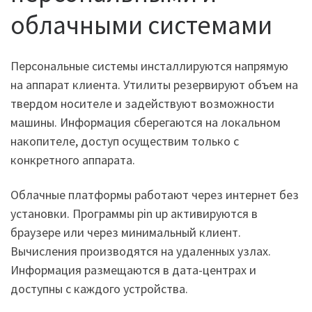
облачными системами
Персональные системы инсталлируются напрямую
на аппарат клиента. Утилиты резервируют объем на
твердом носителе и задействуют возможности
машины. Информация сберегаются на локальном
накопителе, доступ осуществим только с
конкретного аппарата.
Облачные платформы работают через интернет без
установки. Программы pin up активируются в
браузере или через минимальный клиент.
Вычисления производятся на удаленных узлах.
Информация размещаются в дата-центрах и
доступны с каждого устройства.