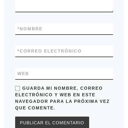
*
NOMBRE
*
CORREO ELECTRÓNICO
WEB
GUARDA MI NOMBRE, CORREO
ELECTRÓNICO Y WEB EN ESTE
NAVEGADOR PARA LA PRÓXIMA VEZ
QUE COMENTE.