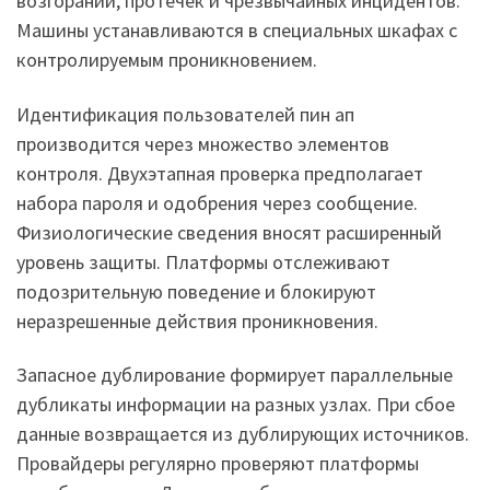
возгораний, протечек и чрезвычайных инцидентов.
Машины устанавливаются в специальных шкафах с
контролируемым проникновением.
Идентификация пользователей пин ап
производится через множество элементов
контроля. Двухэтапная проверка предполагает
набора пароля и одобрения через сообщение.
Физиологические сведения вносят расширенный
уровень защиты. Платформы отслеживают
подозрительную поведение и блокируют
неразрешенные действия проникновения.
Запасное дублирование формирует параллельные
дубликаты информации на разных узлах. При сбое
данные возвращается из дублирующих источников.
Провайдеры регулярно проверяют платформы