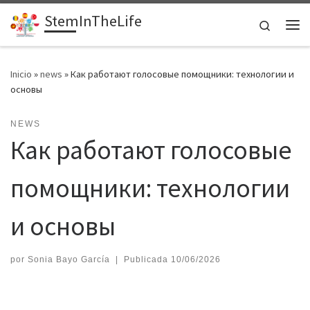
StemInTheLife
Saltar al contenido
Search
Me
Inicio
»
news
»
Как работают голосовые помощники: технологии и
основы
NEWS
Как работают голосовые
помощники: технологии
и основы
por
Sonia Bayo García
|
Publicada
10/06/2026