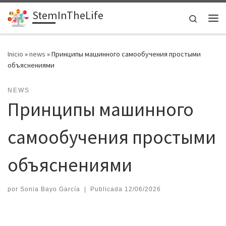
StemInTheLife
Saltar al contenido
Search
Me
Inicio
»
news
»
Принципы машинного самообучения простыми
объяснениями
NEWS
Принципы машинного
самообучения простыми
объяснениями
por
Sonia Bayo García
|
Publicada
12/06/2026