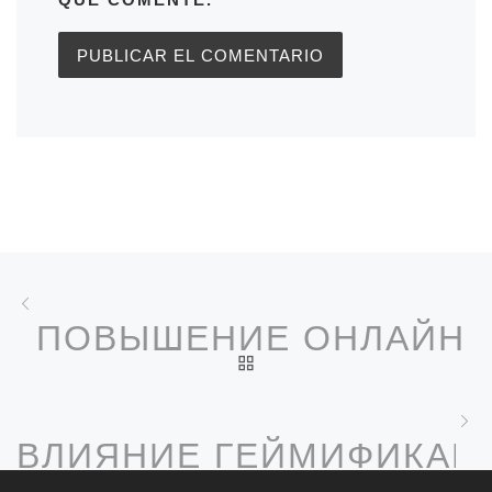
Navegación de entradas
Entrada anterior
ПОВЫШЕНИЕ ОНЛАЙН -
VOLVER A LA LISTA DE 
En
ВЛИЯНИЕ ГЕЙМИФИКАЦ