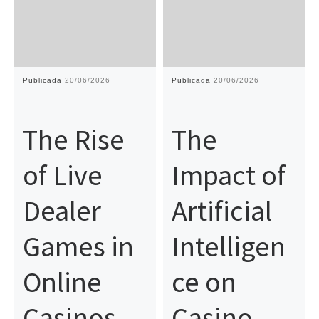
Publicada
20/06/2026
Publicada
20/06/2026
The Rise
The
of Live
Impact of
Dealer
Artificial
Games in
Intelligen
Online
ce on
Casinos
Casino