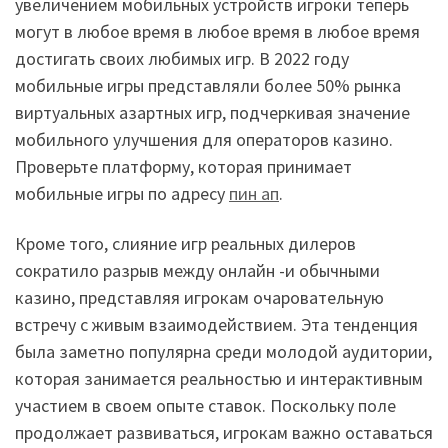
увеличением мобильных устройств игроки теперь
могут в любое время в любое время в любое время
достигать своих любимых игр. В 2022 году
мобильные игры представляли более 50% рынка
виртуальных азартных игр, подчеркивая значение
мобильного улучшения для операторов казино.
Проверьте платформу, которая принимает
мобильные игры по адресу
пин ап
.
Кроме того, слияние игр реальных дилеров
сократило разрыв между онлайн -и обычными
казино, представляя игрокам очаровательную
встречу с живым взаимодействием. Эта тенденция
была заметно популярна среди молодой аудитории,
которая занимается реальностью и интерактивным
участием в своем опыте ставок. Поскольку поле
продолжает развиваться, игрокам важно оставаться