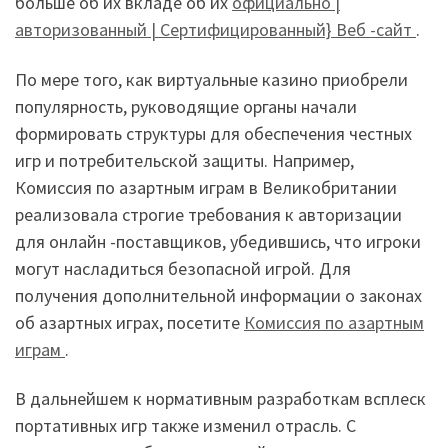
больше об их вкладе об их
официально |
авторизованный | Сертифицированный} Веб -сайт
.
По мере того, как виртуальные казино приобрели
популярность, руководящие органы начали
формировать структуры для обеспечения честных
игр и потребительской защиты. Например,
Комиссия по азартным играм в Великобритании
реализовала строгие требования к авторизации
для онлайн -поставщиков, убедившись, что игроки
могут насладиться безопасной игрой. Для
получения дополнительной информации о законах
об азартных играх, посетите
Комиссия по азартным
играм
.
В дальнейшем к нормативным разработкам всплеск
портативных игр также изменил отрасль. С