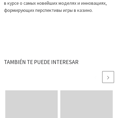
в курсе о самых новейших моделях и инновациях,
формирующих перспективы игры в казино.
TAMBIÉN TE PUEDE INTERESAR