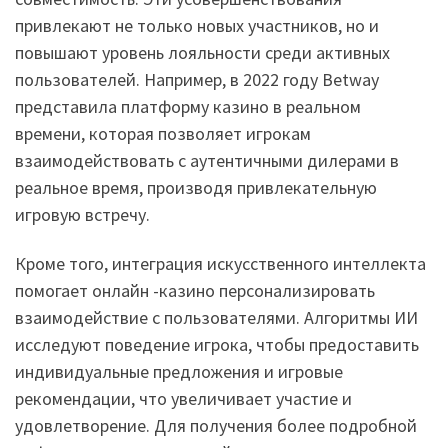
привлекают не только новых участников, но и
повышают уровень лояльности среди активных
пользователей. Например, в 2022 году Betway
представила платформу казино в реальном
времени, которая позволяет игрокам
взаимодействовать с аутентичными дилерами в
реальное время, производя привлекательную
игровую встречу.
Кроме того, интеграция искусственного интеллекта
помогает онлайн -казино персонализировать
взаимодействие с пользователями. Алгоритмы ИИ
исследуют поведение игрока, чтобы предоставить
индивидуальные предложения и игровые
рекомендации, что увеличивает участие и
удовлетворение. Для получения более подробной