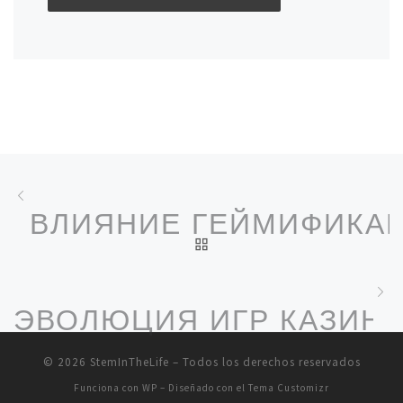
Navegación de entradas
Entrada anterior
ВЛИЯНИЕ ГЕЙМИФИКАЦ
VOLVER A LA LISTA DE 
En
ЭВОЛЮЦИЯ ИГР КАЗИНО
© 2026
StemInTheLife
– Todos los derechos reservados
Funciona con
WP
– Diseñado con el
Tema Customizr