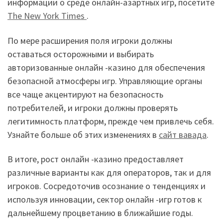
информации о среде онлайн-азартных игр, посетите
The New York Times
.
По мере расширения поля игроки должны
оставаться осторожными и выбирать
авторизованные онлайн -казино для обеспечения
безопасной атмосферы игр. Управляющие органы
все чаще акцентируют на безопасность
потребителей, и игроки должны проверять
легитимность платформ, прежде чем привлечь себя.
Узнайте больше об этих изменениях в
сайт вавада
.
В итоге, рост онлайн -казино предоставляет
различные варианты как для операторов, так и для
игроков. Сосредоточив осознание о тенденциях и
используя инновации, сектор онлайн -игр готов к
дальнейшему процветанию в ближайшие годы.