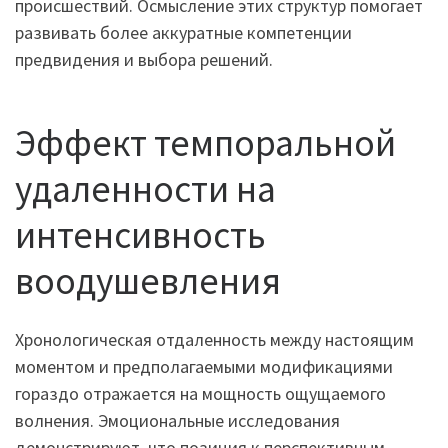
происшествий. Осмысление этих структур помогает
развивать более аккуратные компетенции
предвидения и выбора решений.
Эффект темпоральной
удаленности на
интенсивность
воодушевления
Хронологическая отдаленность между настоящим
моментом и предполагаемыми модификациями
гораздо отражается на мощность ощущаемого
волнения. Эмоциональные исследования
демонстрируют, что позиция к перспективным