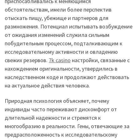
приспосабливались к меняющимся
обстоятельствам, имели более перспектив
отыскать пищу, убежище и партнеров для
размножения. Потенциал испытывать возбуждение
от ожидания изменений служила сильным
побудительным процессом, подталкивающим к
исследовательному активности и овладению
свежих резервов.
7k casino
настройки, связанные с
нахождением оригинальности, утвердились в
наследственном коде и продолжают действовать
на актуальное действия человека.
Природная психология объясняет, почему
индивиды часто переживают дискомфорт от
длительной надежности и стремятся к
многообразию в реальности. Гены, отвечающие за
предрасположенность к исследовательскому