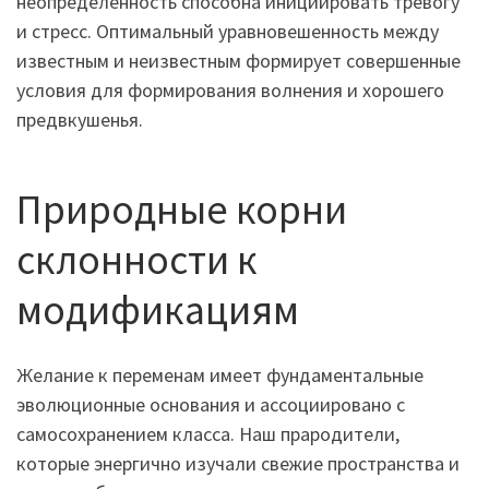
неопределенность способна инициировать тревогу
и стресс. Оптимальный уравновешенность между
известным и неизвестным формирует совершенные
условия для формирования волнения и хорошего
предвкушенья.
Природные корни
склонности к
модификациям
Желание к переменам имеет фундаментальные
эволюционные основания и ассоциировано с
самосохранением класса. Наш прародители,
которые энергично изучали свежие пространства и