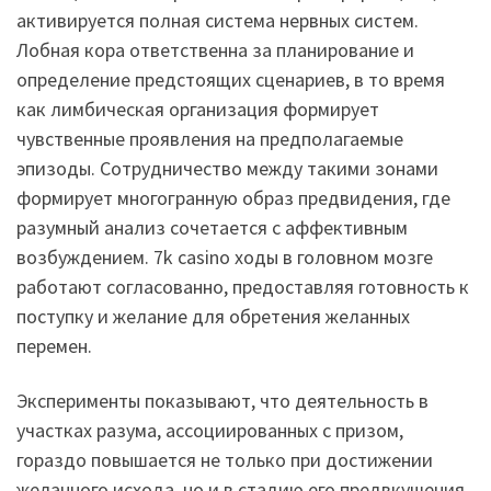
активируется полная система нервных систем.
Лобная кора ответственна за планирование и
определение предстоящих сценариев, в то время
как лимбическая организация формирует
чувственные проявления на предполагаемые
эпизоды. Сотрудничество между такими зонами
формирует многогранную образ предвидения, где
разумный анализ сочетается с аффективным
возбуждением. 7k casino ходы в головном мозге
работают согласованно, предоставляя готовность к
поступку и желание для обретения желанных
перемен.
Эксперименты показывают, что деятельность в
участках разума, ассоциированных с призом,
гораздо повышается не только при достижении
желанного исхода, но и в стадию его предвкушения.