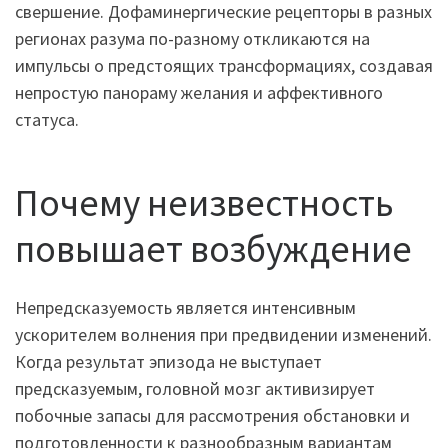
свершение. Дофаминергические рецепторы в разных
регионах разума по-разному откликаются на
импульсы о предстоящих трансформациях, создавая
непростую панораму желания и аффективного
статуса.
Почему неизвестность
повышает возбуждение
Непредсказуемость является интенсивным
ускорителем волнения при предвидении изменений.
Когда результат эпизода не выступает
предсказуемым, головной мозг активизирует
побочные запасы для рассмотрения обстановки и
подготовленности к разнообразным вариантам