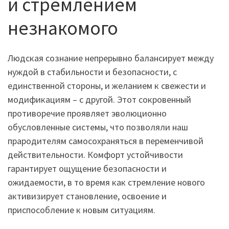
и стремлением
незнакомого
Людская сознание непрерывно балансирует между
нуждой в стабильности и безопасности, с
единственной стороны, и желанием к свежести и
модификациям – с другой. Этот сокровенный
противоречие проявляет эволюционно
обусловленные системы, что позволяли наш
прародителям самосохраняться в переменчивой
действительности. Комфорт устойчивости
гарантирует ощущение безопасности и
ожидаемости, в то время как стремление нового
активизирует становление, освоение и
приспособление к новым ситуациям.