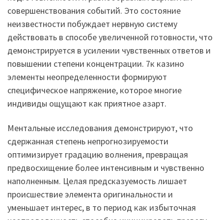
совершенствования событий. Это состояние
неизвестности побуждает нервную систему
действовать в способе увеличенной готовности, что
демонстрируется в усилении чувственных ответов и
повышении степени концентрации. 7к казино
элементы неопределенности формируют
специфическое напряжение, которое многие
индивиды ощущают как приятное азарт.
Ментальные исследования демонстрируют, что
сдержанная степень непрогнозируемости
оптимизирует градацию волнения, превращая
предвосхищение более интенсивным и чувственно
наполненным. Целая предсказуемость лишает
происшествие элемента оригинальности и
уменьшает интерес, в то период как избыточная