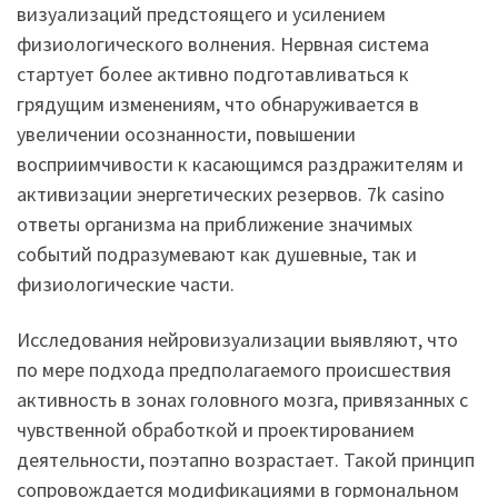
визуализаций предстоящего и усилением
физиологического волнения. Нервная система
стартует более активно подготавливаться к
грядущим изменениям, что обнаруживается в
увеличении осознанности, повышении
восприимчивости к касающимся раздражителям и
активизации энергетических резервов. 7k casino
ответы организма на приближение значимых
событий подразумевают как душевные, так и
физиологические части.
Исследования нейровизуализации выявляют, что
по мере подхода предполагаемого происшествия
активность в зонах головного мозга, привязанных с
чувственной обработкой и проектированием
деятельности, поэтапно возрастает. Такой принцип
сопровождается модификациями в гормональном