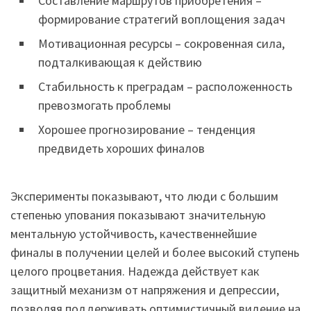
Составление маршрутов приобретения –
формирование стратегий воплощения задач
Мотивационная ресурсы – сокровенная сила,
подталкивающая к действию
Стабильность к преградам – расположенность
превозмогать проблемы
Хорошее прогнозирование – тенденция
предвидеть хороших финалов
Эксперименты показывают, что люди с большим
степенью упования показывают значительную
ментальную устойчивость, качественнейшие
финалы в получении целей и более высокий ступень
целого процветания. Надежда действует как
защитный механизм от напряжения и депрессии,
позволяя поддерживать оптимистичный видение на