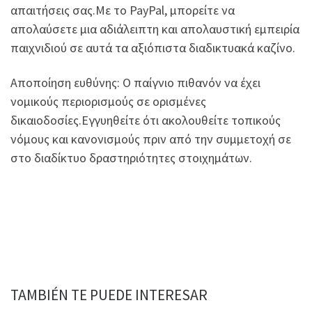
απαιτήσεις σας.Με το PayPal, μπορείτε να
απολαύσετε μια αδιάλειπτη και απολαυστική εμπειρία
παιχνιδιού σε αυτά τα αξιόπιστα διαδικτυακά καζίνο.
Αποποίηση ευθύνης: Ο παίγνιο πιθανόν να έχει
νομικούς περιορισμούς σε ορισμένες
δικαιοδοσίες.Εγγυηθείτε ότι ακολουθείτε τοπικούς
νόμους και κανονισμούς πριν από την συμμετοχή σε
στο διαδίκτυο δραστηριότητες στοιχημάτων.
TAMBIÉN TE PUEDE INTERESAR