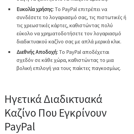
Ευκολία χρήσης:
Το PayPal επιτρέπει να
συνδέσετε το λογαριασμό σας, τις πιστωτικές ή
τις χρεωστικές κάρτες, καθιστώντας πολύ
εύκολο να χρηματοδοτήσετε τον λογαριασμό
διαδικτυακού καζίνο σας με απλά μερικά κλικ.
Διεθνής Αποδοχή:
Το PayPal αποδέχεται
σχεδόν σε κάθε χώρα, καθιστώντας το μια
βολική επιλογή για τους παίκτες παγκοσμίως.
Ηγετικά Διαδικτυακά
Καζίνο Που Εγκρίνουν
PayPal