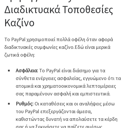
Διαδικτυακά Τοποθεσίες
Καζίνο
Το PayPal χρησιμοποιεί πολλά οφέλη όταν αφορά
διαδικτυακές συμφωνίες καζίνο.Εδώ είναι μερικά
ζωτικά οφέλη:
Ασφάλεια:
Το PayPal είναι διάσημο για τα
σύνθετα ενέργειες ασφαλείας, εγγυώμενο ότι τα
ατομικά και χρηματοοικονομικά λεπτομέρειες
σας παραμένουν ασφαλή και εμπιστευτικά.
Ρυθμός:
Οι καταθέσεις και οι αναλήψεις μέσω
του PayPal επεξεργάζονται άμεσα,
καθιστώντας δυνατή να απολαύσετε τα κέρδη
σας ή να ξεκινήσετε να παίζετε αμέσως.