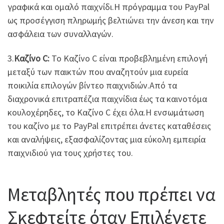
γραφικά και ομαλό παιχνίδι.Η πρόγραμμα του PayPal
ως προσέγγιση πληρωμής βελτιώνει την άνεση και την
ασφάλεια των συναλλαγών.
3.
Καζίνο C:
Το Καζίνο C είναι προβεβλημένη επιλογή
μεταξύ των παικτών που αναζητούν μια ευρεία
ποικιλία επιλογών βίντεο παιχνιδιών.Από τα
διαχρονικά επιτραπέζια παιχνίδια έως τα καινοτόμα
κουλοχέρηδες, το Καζίνο C έχει όλα.Η ενσωμάτωση
του καζίνο με το PayPal επιτρέπει άνετες καταθέσεις
και αναλήψεις, εξασφαλίζοντας μια εύκολη εμπειρία
παιχνιδιού για τους χρήστες του.
Μεταβλητές που πρέπει να
Σκεφτείτε όταν Επιλέγετε