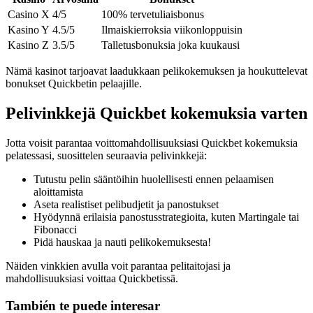
Casino X
4/5
100% tervetuliaisbonus
Kasino Y
4.5/5
Ilmaiskierroksia viikonloppuisin
Kasino Z
3.5/5
Talletusbonuksia joka kuukausi
Nämä kasinot tarjoavat laadukkaan pelikokemuksen ja houkuttelevat
bonukset Quickbetin pelaajille.
Pelivinkkejä Quickbet kokemuksia varten
Jotta voisit parantaa voittomahdollisuuksiasi Quickbet kokemuksia
pelatessasi, suosittelen seuraavia pelivinkkejä:
Tutustu pelin sääntöihin huolellisesti ennen pelaamisen
aloittamista
Aseta realistiset pelibudjetit ja panostukset
Hyödynnä erilaisia panostusstrategioita, kuten Martingale tai
Fibonacci
Pidä hauskaa ja nauti pelikokemuksesta!
Näiden vinkkien avulla voit parantaa pelitaitojasi ja
mahdollisuuksiasi voittaa Quickbetissä.
También te puede interesar