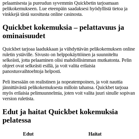
pelaamisesta ja pureudun syvemmin Quickbetin tarjoamaan
pelikokemukseen. Lue eteenpäin saadaksesi hyödyllistä tietoa ja
vinkkejä tästä suositusta online casinosta.
Quickbet kokemuksia – pelattavuus ja
ominaisuudet
Quickbet tarjoaa laadukkaan ja viihdyttävän pelikokemuksen online
ruletin ystäville. Sivusto on helppokäyttöinen ja suunniteltu
selkeästi, jotta pelaaminen olisi mahdollisimman mutkatonta. Pelin
ohjeet ovat selkeästi esillä, ja voit valita erilaisia
panostusvaihtoehtoja helposti.
Peli itsessään on realistinen ja nopeatempoinen, ja voit nauttia
jännittävästä pelikokemuksesta milloin tahansa. Quickbet tarjoaa
myös erilaisia pelimuunnelmia, joten voit valita juuri sinulle sopivan
version ruletista.
Edut ja haitat Quickbet kokemuksia
pelatessa
Edut
Haitat