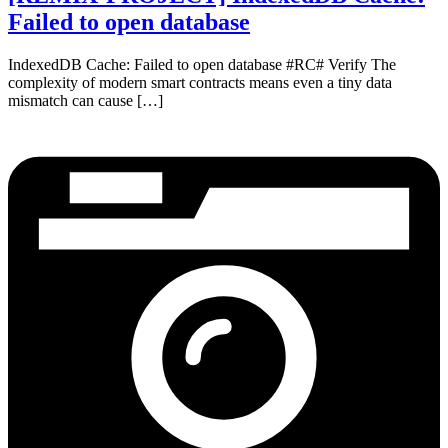
Failed to open database
IndexedDB Cache: Failed to open database #RC# Verify The
complexity of modern smart contracts means even a tiny data
mismatch can cause […]