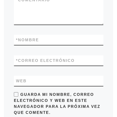
*
NOMBRE
*
CORREO ELECTRÓNICO
WEB
GUARDA MI NOMBRE, CORREO
ELECTRÓNICO Y WEB EN ESTE
NAVEGADOR PARA LA PRÓXIMA VEZ
QUE COMENTE.