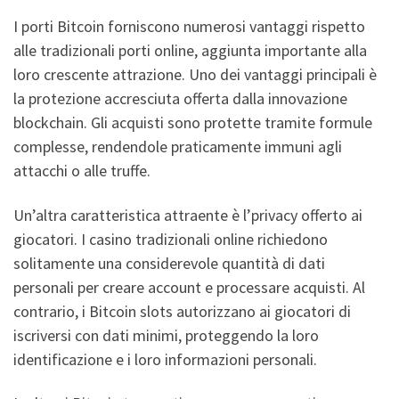
I porti Bitcoin forniscono numerosi vantaggi rispetto
alle tradizionali porti online, aggiunta importante alla
loro crescente attrazione. Uno dei vantaggi principali è
la protezione accresciuta offerta dalla innovazione
blockchain. Gli acquisti sono protette tramite formule
complesse, rendendole praticamente immuni agli
attacchi o alle truffe.
Un’altra caratteristica attraente è l’privacy offerto ai
giocatori. I casino tradizionali online richiedono
solitamente una considerevole quantità di dati
personali per creare account e processare acquisti. Al
contrario, i Bitcoin slots autorizzano ai giocatori di
iscriversi con dati minimi, proteggendo la loro
identificazione e i loro informazioni personali.