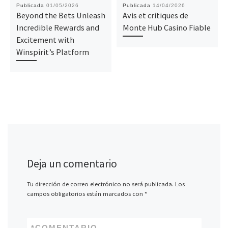
Publicada
01/05/2026
Publicada
14/04/2026
Beyond the Bets Unleash
Avis et critiques de
Incredible Rewards and
Monte Hub Casino Fiable
Excitement with
Winspirit’s Platform
Deja un comentario
Tu dirección de correo electrónico no será publicada.
Los
campos obligatorios están marcados con
*
*
COMENTARIO