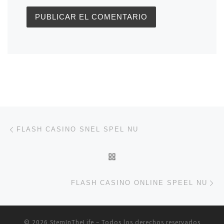
Navegación de entradas
Entrada anterior
FLASH CASINO SNEL SPEL NU
VOLVER A LA LISTA DE 
En
FLASH CASINO ONLINE SPEEL NU
© 2026
StemInTheLife
– Todos los derechos reservados